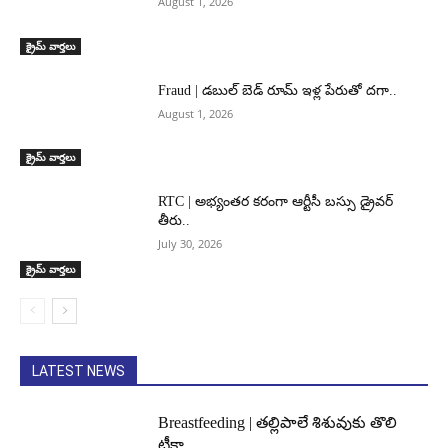
August 1, 2026
క్రైమ్ వార్తలు
Fraud | డబుల్ బెడ్ రూమ్ ఇళ్ల పేరుతో దగా..
August 1, 2026
క్రైమ్ వార్తలు
RTC | అభ్యంతర కరంగా ఆర్టీసీ బస్సు డ్రైవర్
తీరు..
July 30, 2026
క్రైమ్ వార్తలు
LATEST NEWS
Breastfeeding | తల్లిపాలే శిశువుకు తొలి
టీకా..