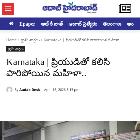
Epaper
ఆజ్ కీ బాత్
ఆదాబ్ ప్రత్యేకం
తెలంగాణ
ఆంధ్రప్ర
Home
క్రైమ్ వార్తలు
Karnataka | ప్రియుడితో కలిసి పారిపోయిన మహిళా..
క్రైమ్ వార్తలు
Karnataka | ప్రియుడితో కలిసి
పారిపోయిన మహిళా..
By
Aadab Desk
April 15, 2026 5:13 pm