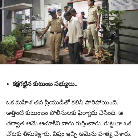
కక్షగట్టిన కుటుంబ సభ్యులు..
ఒక మహిళ తన ప్రియుడితో కలిసి పారిపోయింది.
అత్తింటి కుటుంబం పోలీసులకు ఫిర్యాదు చేసింది. ఆ
తర్వాత ఆమె ఆచూకీని వారు గుర్తించారు. గుట్టుగా ఒక
చోటకు తీసుకెళ్లారు. విషం ఇచ్చి ఆమెను హత్య చేశారు.