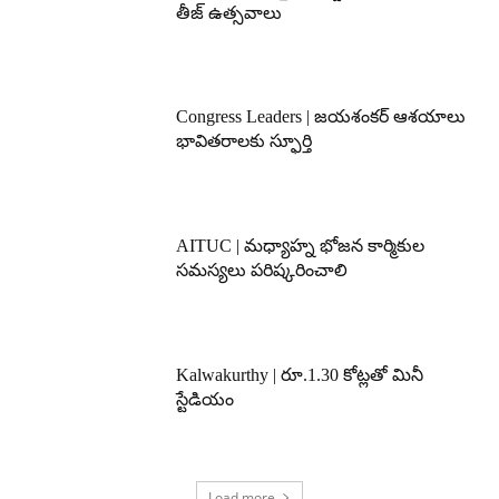
తీజ్ ఉత్సవాలు
Congress Leaders | జయశంకర్ ఆశయాలు
భావితరాలకు స్ఫూర్తి
AITUC | మధ్యాహ్న భోజన కార్మికుల
సమస్యలు పరిష్కరించాలి
Kalwakurthy | రూ.1.30 కోట్లతో మినీ
స్టేడియం
Load more