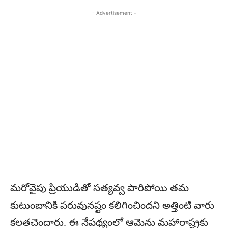
- Advertisement -
మరోవైపు ప్రియుడితో సత్యవ్వ పారిపోయి తమ
కుటుంబానికి పరువునష్టం కలిగించిందని అత్తింటి వారు
కలతచెందారు. ఈ నేపథ్యంలో ఆమెను మహారాష్ట్రకు