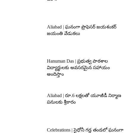
Aliabad | ఘనంగా ప్రొఫెసర్ జయశంకర్
జయంతి వేడుకలు
Hanuman Das | ప్రభుత్వ పాఠశాల
విద్యార్థులకు అవసరమైన సహాయం
అందిస్తాం
Aliabad | రూ.6 లక్షలతో యూజీడీ నిర్మాణ
పనులకు శ్రీకారం
Celebrations | సైధోనీ గడ్డ తండలో ఘనంగా