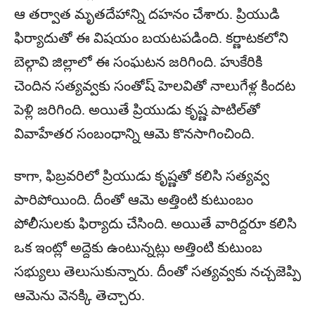
ఆ తర్వాత మృతదేహాన్ని దహనం చేశారు. ప్రియుడి
ఫిర్యాదుతో ఈ విషయం బయటపడింది. కర్ణాటకలోని
బెల్గావి జిల్లాలో ఈ సంఘటన జరిగింది. హుకేరికి
చెందిన సత్యవ్వకు సంతోష్ హెలవితో నాలుగేళ్ల కిందట
పెళ్లి జరిగింది. అయితే ప్రియుడు కృష్ణ పాటిల్‌తో
వివాహేతర సంబంధాన్ని ఆమె కొనసాగించింది.
కాగా, ఫిబ్రవరిలో ప్రియుడు కృష్ణతో కలిసి సత్యవ్వ
పారిపోయింది. దీంతో ఆమె అత్తింటి కుటుంబం
పోలీసులకు ఫిర్యాదు చేసింది. అయితే వారిద్దరూ కలిసి
ఒక ఇంట్లో అద్దెకు ఉంటున్నట్లు అత్తింటి కుటుంబ
సభ్యులు తెలుసుకున్నారు. దీంతో సత్యవ్వకు నచ్చజెప్పి
ఆమెను వెనక్కి తెచ్చారు.