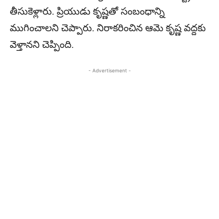
తీసుకెళ్లారు. ప్రియుడు కృష్ణతో సంబంధాన్ని
ముగించాలని చెప్పారు. నిరాకరించిన ఆమె కృష్ణ వద్దకు
వెళ్తానని చెప్పింది.
- Advertisement -