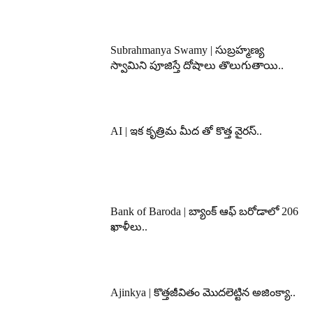
Subrahmanya Swamy | సుబ్రహ్మణ్య
స్వామిని పూజిస్తే దోషాలు తొలుగుతాయి..
AI | ఇక కృత్రిమ మీద తో కొత్త వైరస్..
Bank of Baroda | బ్యాంక్‌ ఆఫ్‌ బరోడాలో 206
ఖాళీలు..
Ajinkya | కొత్తజీవితం మొదలెట్టిన అజింక్యా..