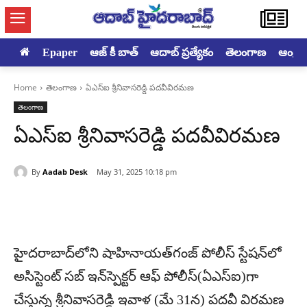
Epaper
ఆజ్ కీ బాత్
ఆదాబ్ ప్రత్యేకం
తెలంగాణ
ఆంధ్రప్ర
Home
తెలంగాణ
ఏఎస్ఐ శ్రీనివాసరెడ్డి పదవీవిరమణ
తెలంగాణ
ఏఎస్ఐ శ్రీనివాసరెడ్డి పదవీవిరమణ
By
Aadab Desk
May 31, 2025 10:18 pm
హైదరాబాద్‌లోని షాహినాయత్‌గంజ్ పోలీస్ స్టేషన్‌లో
అసిస్టెంట్ సబ్ ఇన్‌స్పెక్టర్ ఆఫ్ పోలీస్(ఏఎస్ఐ)గా
చేస్తున్న శ్రీనివాసరెడ్డి ఇవాళ (మే 31న) పదవీ విరమణ