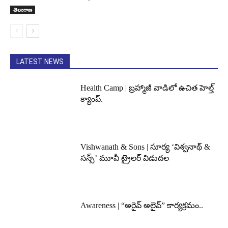
తెలంగాణ
LATEST NEWS
Health Camp | బ్రహ్మాజీ వాడిలో ఉచిత హెల్త్
క్యాంప్.
Vishwanath & Sons | సూర్య ‘విశ్వనాథ్ &
సన్స్’ మూవీ ట్రైలర్ విడుదల
Awareness | “అరైవ్ అలైవ్” కార్యక్రమం..