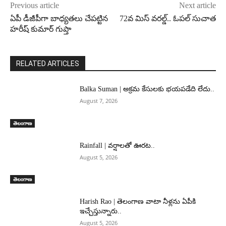
Previous article
Next article
ఏపీ డీజీపీగా బాధ్యతలు చేపట్టిన
72వ మిస్ వరల్డ్.. ఓపల్ సుచాత
హరీష్ కుమార్ గుప్తా
RELATED ARTICLES
Balka Suman | అక్రమ కేసులకు భయపడేది లేదు..
August 7, 2026
తెలంగాణ
Rainfall | వర్షాలతో ఊరట..
August 5, 2026
తెలంగాణ
Harish Rao | తెలంగాణ వాటా నీళ్లను ఏపీకి
ఇచ్చేస్తున్నారు..
August 5, 2026