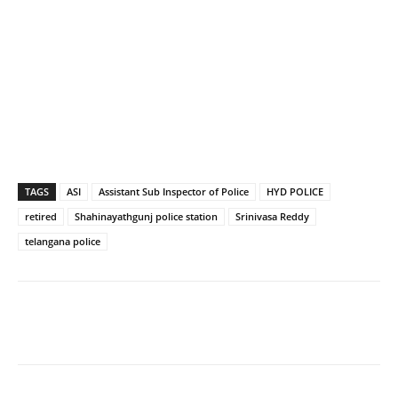
TAGS
ASI
Assistant Sub Inspector of Police
HYD POLICE
retired
Shahinayathgunj police station
Srinivasa Reddy
telangana police