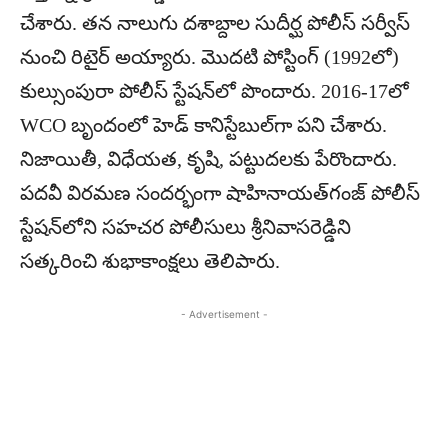
చేశారు. తన నాలుగు దశాబ్దాల సుదీర్ఘ పోలీస్ సర్వీస్
నుంచి రిటైర్ అయ్యారు. మొదటి పోస్టింగ్ (1992లో)
కుల్సుంపురా పోలీస్ స్టేషన్‌లో పొందారు. 2016-17లో
WCO బృందంలో హెడ్ కానిస్టేబుల్‌గా పని చేశారు.
నిజాయితీ, విధేయత, కృషి, పట్టుదలకు పేరొందారు.
పదవీ విరమణ సందర్భంగా షాహినాయత్‌గంజ్ పోలీస్
స్టేషన్‌లోని సహచర పోలీసులు శ్రీనివాసరెడ్డిని
సత్కరించి శుభాకాంక్షలు తెలిపారు.
- Advertisement -