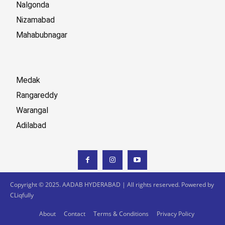
Nalgonda
Nizamabad
Mahabubnagar
Medak
Rangareddy
Warangal
Adilabad
Copyright © 2025. AADAB HYDERABAD | All rights reserved. Powered by
CLiqfully
About
Contact
Terms & Conditions
Privacy Policy