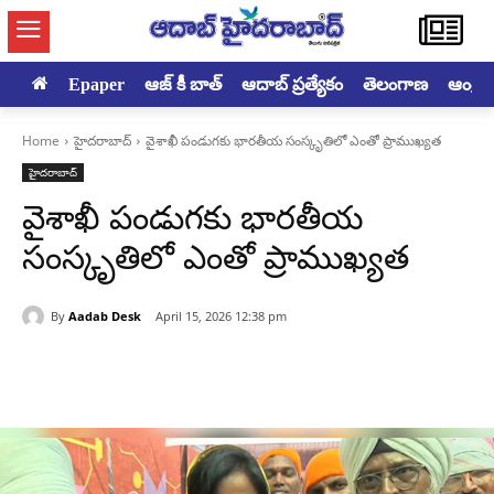
Epaper
ఆజ్ కీ బాత్
ఆదాబ్ ప్రత్యేకం
తెలంగాణ
ఆంధ్రప్ర
Home
హైదరాబాద్‌
వైశాఖీ పండుగకు భారతీయ సంస్కృతిలో ఎంతో ప్రాముఖ్యత
హైదరాబాద్‌
వైశాఖీ పండుగకు భారతీయ
సంస్కృతిలో ఎంతో ప్రాముఖ్యత
By
Aadab Desk
April 15, 2026 12:38 pm