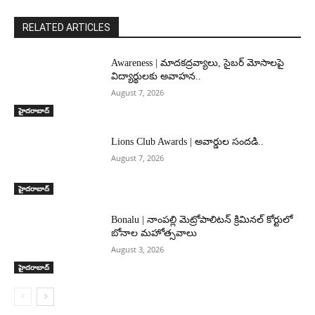
RELATED ARTICLES
Awareness | మాదకద్రవ్యాలు, సైబర్ మోసాలపై
విద్యార్థులకు అవాహన..
August 7, 2026
హైదరాబాద్‌
Lions Club Awards | అవార్డుల సందడి..
August 7, 2026
హైదరాబాద్‌
Bonalu | నాంపల్లి మెట్రోపాలిటన్ క్రిమినల్ కోర్టులో
బోనాల మహోత్సవాలు
August 3, 2026
హైదరాబాద్‌