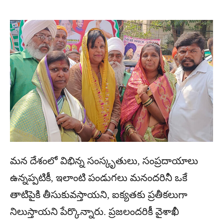
మన దేశంలో విభిన్న సంస్కృతులు, సంప్రదాయాలు
ఉన్నప్పటికీ, ఇలాంటి పండుగలు మనందరినీ ఒకే
తాటిపైకి తీసుకువస్తాయని, ఐక్యతకు ప్రతీకలుగా
నిలుస్తాయని పేర్కొన్నారు. ప్రజలందరికీ వైశాఖీ