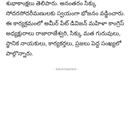
శుభాకాంక్షలు తెలిపారు. అనంతరం సిక్కు
సోదరసోదరీమణులకు స్వయంగా భోజనం వడ్డించారు.
ఈ కార్యక్రమంలో అమీర్ పేట్ డివిజన్ మహిళా కాంగ్రెస్
అధ్యక్షురాలు రాజారాజేశ్వరి, సిక్కు మత గురువులు,
స్థానిక నాయకులు, కార్యకర్తలు, ప్రజలు పెద్ద సంఖ్యలో
పాల్గొన్నారు.
- Advertisement -