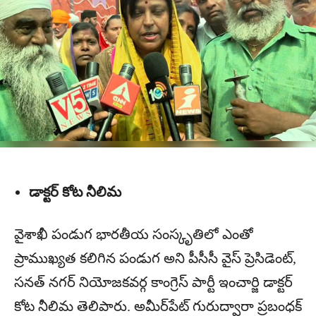
డాక్టర్ కోట నీలిమ
వైశాఖీ పండుగ భారతీయ సంస్కృతిలో ఎంతో
ప్రాముఖ్యత కలిగిన పండుగ అని పీసీసీ వైస్ ప్రెసిడెంట్,
సనత్ నగర్ నియోజకవర్గ కాంగ్రెస్ పార్టీ ఇంచార్జి డాక్టర్
కోట నీలిమ తెలిపారు. అమీర్‌పేట్ గురుద్వారా ప్రబంధక్