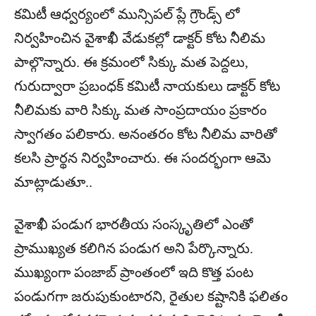
కమిటీ ఆధ్వర్యంలో మున్సిపల్ ప్లే గ్రౌండ్స్ లో
నిర్వహించిన వైశాఖీ వేడుకల్లో డాక్టర్ కోట నీలిమ
పాల్గొన్నారు. ఈ క్రమంలో సిక్కు మత పెద్దలు,
గురుద్వారా ప్రబంధక్ కమిటీ నాయకులు డాక్టర్ కోట
నీలిమకు వారి సిక్కు మత సాంప్రదాయం ప్రకారం
స్వాగతం పలికారు. అనంతరం కోట నీలిమ వారితో
కలసి ప్రార్థన నిర్వహించారు. ఈ సందర్భంగా ఆమె
మాట్లాడుతూ..
వైశాఖీ పండుగ భారతీయ సంస్కృతిలో ఎంతో
ప్రాముఖ్యత కలిగిన పండుగ అని పేర్కొన్నారు.
ముఖ్యంగా పంజాబ్ ప్రాంతంలో ఇది కొత్త పంట
పండుగగా జరుపుకుంటారని, రైతుల కష్టానికి ఫలితం