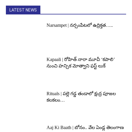
LATEST NEWS
Narsampet | నర్సంపేటలో ఉద్రిక్తత…..
Kapaali | రోహిత్ నారా మూవీ ‘కపాలి’
నుంచి హన్సిక మోత్వాని ఫస్ట్ లుక్
Rituals | పల్లె గడ్డ తండాలో క్షుద్ర పూజల
కలకలం…
Aaj Ki Baath | బోనం.. వేల ఏండ్ల తెలంగాణ