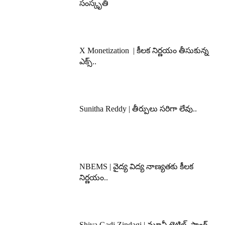
సంస్కృతి
X Monetization | కీలక నిర్ణయం తీసుకున్న
ఎక్స్..
Sunitha Reddy | తీర్పులు సరిగా లేవు..
NBEMS | వైద్య విద్య నాణ్యతకు కీలక
నిర్ణయం..
Shiva Gadi Zindagi | మూవీ టైటిల్, సాంగ్