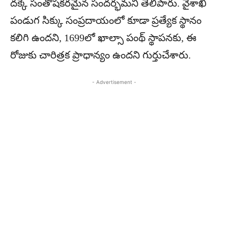
దక్కే సంతోషకరమైన సందర్భమని తెలిపారు. వైశాఖీ
పండుగ సిక్కు సంప్రదాయంలో కూడా ప్రత్యేక స్థానం
కలిగి ఉందని, 1699లో ఖాల్సా పంథ్ స్థాపనకు, ఈ
రోజుకు చారిత్రక ప్రాధాన్యం ఉందని గుర్తుచేశారు.
- Advertisement -