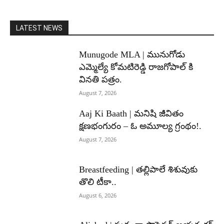
LATEST NEWS
Munugode MLA | మునుగోడు
ఎమ్మెల్యే కోమటిరెడ్డి రాజగోపాల్ కి
వినతి పత్రం.
August 7, 2026
Aaj Ki Baath | మనిషి జీవితం
క్షణభంగురం – ఓ అమూల్య గ్రంథం!.
August 7, 2026
Breastfeeding | తల్లిపాలే శిశువుకు
తొలి టీకా..
August 6, 2026