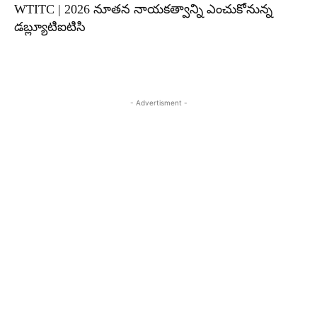
WTITC | 2026 నూతన నాయకత్వాన్ని ఎంచుకోనున్న
డబ్ల్యూటిఐటిసి
- Advertisment -