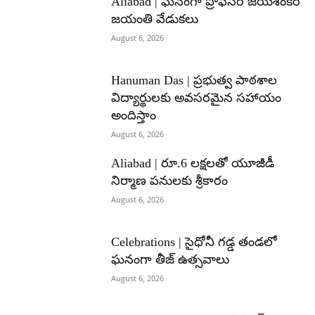
Aliabad | ఘనంగా ప్రొఫెసర్ జయశంకర్
జయంతి వేడుకలు
August 6, 2026
Hanuman Das | ప్రభుత్వ పాఠశాల
విద్యార్థులకు అవసరమైన సహాయం
అందిస్తాం
August 6, 2026
Aliabad | రూ.6 లక్షలతో యూజీడీ
నిర్మాణ పనులకు శ్రీకారం
August 6, 2026
Celebrations | సైధోనీ గడ్డ తండలో
ఘనంగా తీజ్ ఉత్సవాలు
August 6, 2026