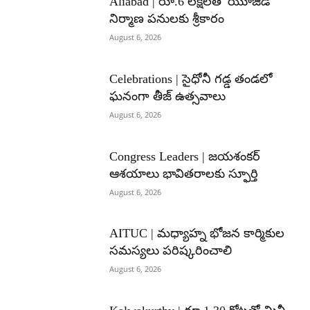
Aliabad | రూ.6 లక్షలతో యూజీడీ
నిర్మాణ పనులకు శ్రీకారం
August 6, 2026
Celebrations | సైధోనీ గడ్డ తండలో
ఘనంగా తీజ్ ఉత్సవాలు
August 6, 2026
Congress Leaders | జయశంకర్
ఆశయాలు భావితరాలకు స్ఫూర్తి
August 6, 2026
AITUC | మధ్యాహ్న భోజన కార్మికుల
సమస్యలు పరిష్కరించాలి
August 6, 2026