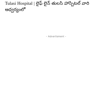
Tulasi Hospital | లైఫ్ లైన్ తులసి హాస్పిటల్ వారి
ఆధ్వర్యంలో
- Advertisment -