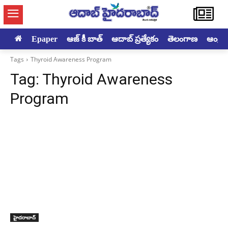
Epaper
ఆజ్ కీ బాత్
ఆదాబ్ ప్రత్యేకం
తెలంగాణ
ఆంధ్రప్ర
Tags
Thyroid Awareness Program
Tag:
Thyroid Awareness
Program
హైదరాబాద్‌