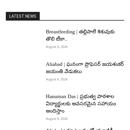
LATEST NEWS
Breastfeeding | తల్లిపాలే శిశువుకు
తొలి టీకా..
August 6, 2026
Aliabad | ఘనంగా ప్రొఫెసర్ జయశంకర్
జయంతి వేడుకలు
August 6, 2026
Hanuman Das | ప్రభుత్వ పాఠశాల
విద్యార్థులకు అవసరమైన సహాయం
అందిస్తాం
August 6, 2026