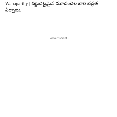
Wanaparthy | కట్టుదిట్టమైన మూడంచెల బారి భద్రత
ఏర్పాటు.
- Advertisment -