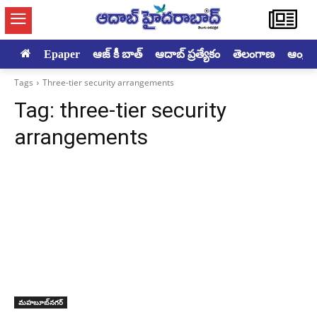
Epaper
ఆజ్ కీ బాత్
ఆదాబ్ ప్రత్యేకం
తెలంగాణ
ఆంధ్రప్ర
Tags
Three-tier security arrangements
Tag:
three-tier security
arrangements
మహబూబ్‌నగర్‌