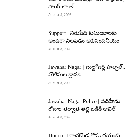
సాంగ్ లాంచ్
August 8, 2026
Support | నిరుపేద కుటుంబాలకు
అండగా నిలవడం అభినందనీయం
August 8, 2026
Jawahar Nagar | బుల్డోజర్ల హల్చల్..
నోటీసుల డ్రామా
August 8, 2026
Jawahar Nagar Police | పదిహేను
రోజుల తర్వాత తల్లి ఒడికి అఖిల్
August 8, 2026
Honour | రాచకొండ కొమురయ్యకు