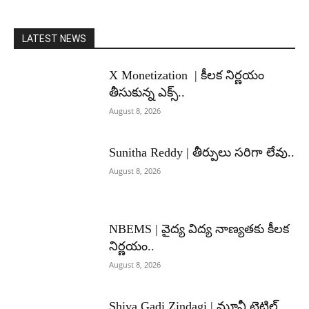
LATEST NEWS
X Monetization | కీలక నిర్ణయం
తీసుకున్న ఎక్స్..
August 8, 2026
Sunitha Reddy | తీర్పులు సరిగా లేవు..
August 8, 2026
NBEMS | వైద్య విద్య నాణ్యతకు కీలక
నిర్ణయం..
August 8, 2026
Shiva Gadi Zindagi | మూవీ టైటిల్,