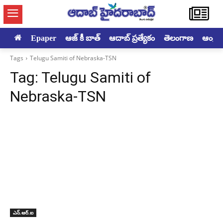
Epaper
ఆజ్ కీ బాత్
ఆదాబ్ ప్రత్యేకం
తెలంగాణ
ఆంధ్రప్ర
Tags
Telugu Samiti of Nebraska-TSN
Tag:
Telugu Samiti of
Nebraska-TSN
ఎన్‌.ఆర్‌.ఐ