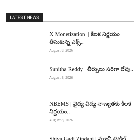
LATEST NEWS
X Monetization | కీలక నిర్ణయం
తీసుకున్న ఎక్స్..
August 8, 2026
Sunitha Reddy | తీర్పులు సరిగా లేవు..
August 8, 2026
NBEMS | వైద్య విద్య నాణ్యతకు కీలక
నిర్ణయం..
August 8, 2026
Shiva Gadi Zindagi | మూవీ టైటిల్,