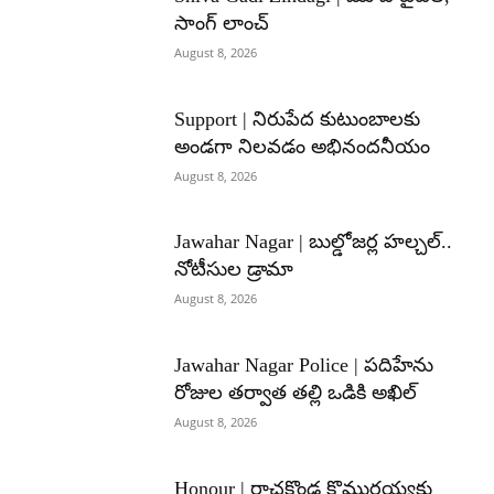
సాంగ్ లాంచ్
August 8, 2026
Support | నిరుపేద కుటుంబాలకు
అండగా నిలవడం అభినందనీయం
August 8, 2026
Jawahar Nagar | బుల్డోజర్ల హల్చల్..
నోటీసుల డ్రామా
August 8, 2026
Jawahar Nagar Police | పదిహేను
రోజుల తర్వాత తల్లి ఒడికి అఖిల్
August 8, 2026
Honour | రాచకొండ కొమురయ్యకు