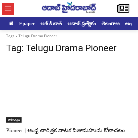
Epaper
ఆజ్ కీ బాత్
ఆదాబ్ ప్రత్యేకం
తెలంగాణ
ఆంధ్రప్ర
Tags
Telugu Drama Pioneer
Tag:
Telugu Drama Pioneer
సాహిత్యం
Pioneer | ఆంధ్ర చారిత్రక నాటక పితామహుడు కోలాచలం