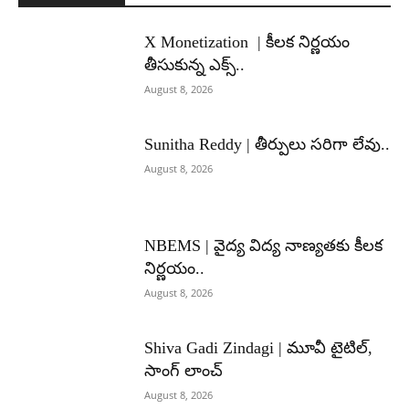
X Monetization | కీలక నిర్ణయం
తీసుకున్న ఎక్స్..
August 8, 2026
Sunitha Reddy | తీర్పులు సరిగా లేవు..
August 8, 2026
NBEMS | వైద్య విద్య నాణ్యతకు కీలక
నిర్ణయం..
August 8, 2026
Shiva Gadi Zindagi | మూవీ టైటిల్,
సాంగ్ లాంచ్
August 8, 2026