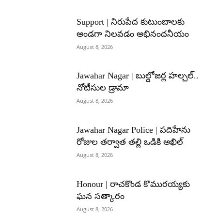
Support | నిరుపేద కుటుంబాలకు
అండగా నిలవడం అభినందనీయం
August 8, 2026
Jawahar Nagar | బుల్డోజర్ల హల్చల్..
నోటీసుల డ్రామా
August 8, 2026
Jawahar Nagar Police | పదిహేను
రోజుల తర్వాత తల్లి ఒడికి అఖిల్
August 8, 2026
Honour | రాచకొండ కొమురయ్యకు
ఘన సత్కారం
August 8, 2026