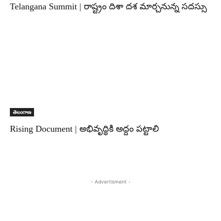
Telangana Summit | రాష్ట్రం దిశా దశ మార్చనున్న సదస్సు
తెలంగాణ
Rising Document | అభివృద్ధికి అద్దం పట్టాలి
- Advertisment -