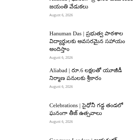
జయంతి వేడుకలు
August 6, 2026
Hanuman Das | ప్రభుత్వ పాఠశాల
విద్యార్థులకు అవసరమైన సహాయం
అందిస్తాం
August 6, 2026
Aliabad | రూ.6 లక్షలతో యూజీడీ
నిర్మాణ పనులకు శ్రీకారం
August 6, 2026
Celebrations | సైధోనీ గడ్డ తండలో
ఘనంగా తీజ్ ఉత్సవాలు
August 6, 2026