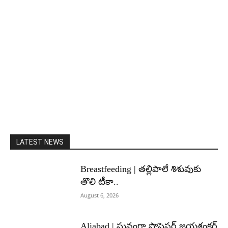
LATEST NEWS
Breastfeeding | తల్లిపాలే శిశువుకు
తొలి టీకా..
August 6, 2026
Aliabad | ఘనంగా ప్రొఫెసర్ జయశంకర్