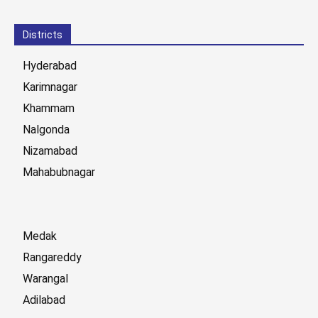
Districts
Hyderabad
Karimnagar
Khammam
Nalgonda
Nizamabad
Mahabubnagar
Medak
Rangareddy
Warangal
Adilabad