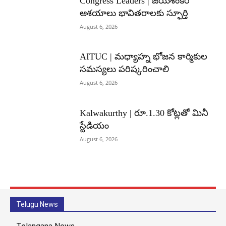
Congress Leaders | జయశంకర్
ఆశయాలు భావితరాలకు స్ఫూర్తి
August 6, 2026
AITUC | మధ్యాహ్న భోజన కార్మికుల
సమస్యలు పరిష్కరించాలి
August 6, 2026
Kalwakurthy | రూ.1.30 కోట్లతో మినీ
స్టేడియం
August 6, 2026
Telugu News