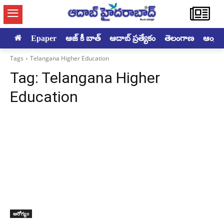
Epaper
ఆజ్ కీ బాత్
ఆదాబ్ ప్రత్యేకం
తెలంగాణ
ఆంధ్రప్ర
Tags
Telangana Higher Education
Tag:
Telangana Higher
Education
ఆరోగ్యం