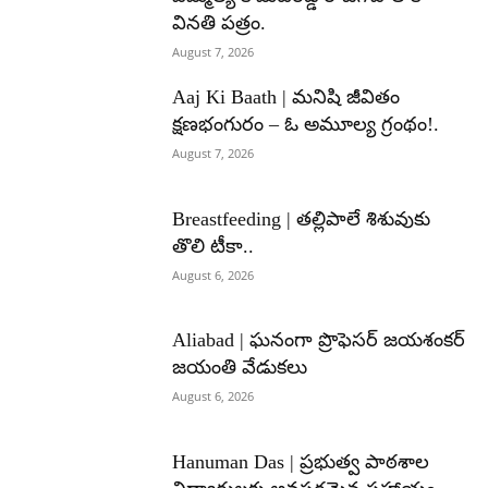
వినతి పత్రం.
August 7, 2026
Aaj Ki Baath | మనిషి జీవితం
క్షణభంగురం – ఓ అమూల్య గ్రంథం!.
August 7, 2026
Breastfeeding | తల్లిపాలే శిశువుకు
తొలి టీకా..
August 6, 2026
Aliabad | ఘనంగా ప్రొఫెసర్ జయశంకర్
జయంతి వేడుకలు
August 6, 2026
Hanuman Das | ప్రభుత్వ పాఠశాల