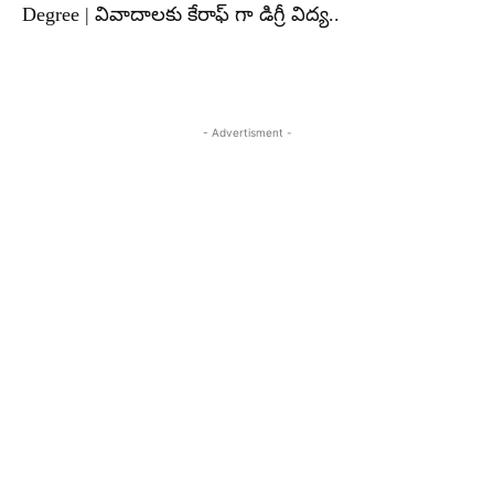
Degree | వివాదాలకు కేరాఫ్ గా డిగ్రీ విద్య..
- Advertisment -