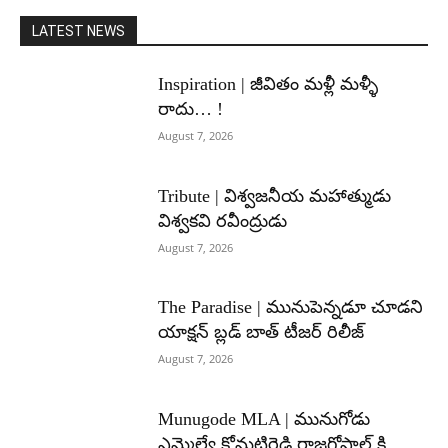
LATEST NEWS
Inspiration | జీవితం మళ్లీ మళ్ళీ
రాదు… !
August 7, 2026
Tribute | విశ్వజనీయ మహాత్ముడు
విశ్వకవి రవీంద్రుడు
August 7, 2026
The Paradise | మునుపెన్నడూ చూడని
యాక్షన్ బ్లడ్ బాత్ టీజర్ రిలీజ్
August 7, 2026
Munugode MLA | మునుగోడు
ఎమ్మెల్యే కోమటిరెడ్డి రాజగోపాల్ కి