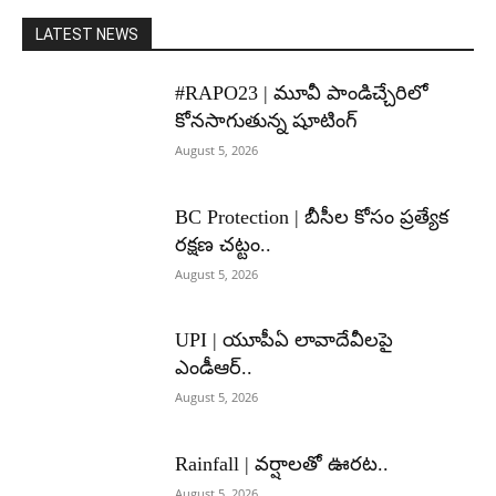
LATEST NEWS
#RAPO23 | మూవీ పాండిచ్చేరిలో
కోనసాగుతున్న షూటింగ్
August 5, 2026
BC Protection | బీసీల కోసం ప్రత్యేక
రక్షణ చట్టం..
August 5, 2026
UPI | యూపీఏ లావాదేవీలపై
ఎండీఆర్..
August 5, 2026
Rainfall | వర్షాలతో ఊరట..
August 5, 2026