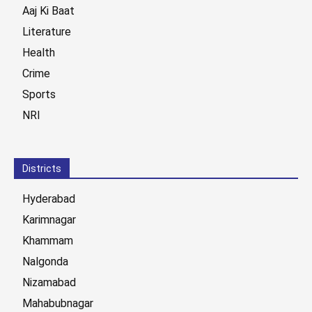
Aaj Ki Baat
Literature
Health
Crime
Sports
NRI
Districts
Hyderabad
Karimnagar
Khammam
Nalgonda
Nizamabad
Mahabubnagar