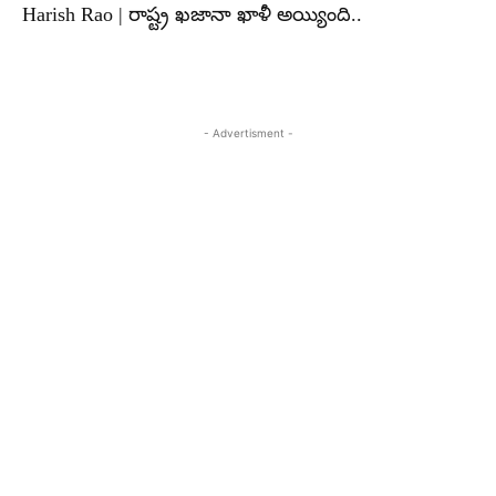
Harish Rao | రాష్ట్ర ఖజానా ఖాళీ అయ్యింది..
- Advertisment -