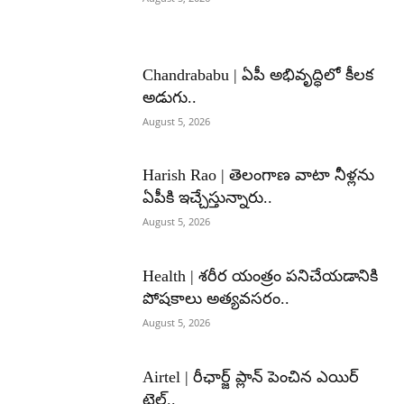
Chandrababu | ఏపీ అభివృద్ధిలో కీలక
అడుగు..
August 5, 2026
Harish Rao | తెలంగాణ వాటా నీళ్లను
ఏపీకి ఇచ్చేస్తున్నారు..
August 5, 2026
Health | శరీర యంత్రం పనిచేయడానికి
పోషకాలు అత్యవసరం..
August 5, 2026
Airtel | రీఛార్జ్ ప్లాన్ పెంచిన ఎయిర్
టెల్..