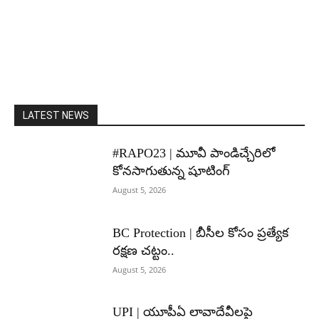
LATEST NEWS
#RAPO23 | మూవీ పాండిచ్చేరిలో
కోనసాగుతున్న షూటింగ్
August 5, 2026
BC Protection | బీసీల కోసం ప్రత్యేక
రక్షణ చట్టం..
August 5, 2026
UPI | యూపీఏ లావాదేవీలపై