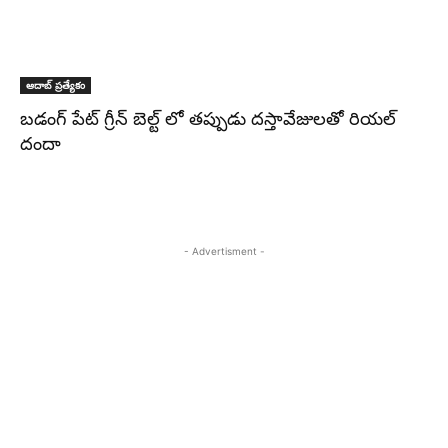
ఆదాబ్ ప్రత్యేకం
బడంగ్ పేట్ గ్రీన్ బెల్ట్ లో తప్పుడు దస్తావేజులతో రియల్
దందా
- Advertisment -