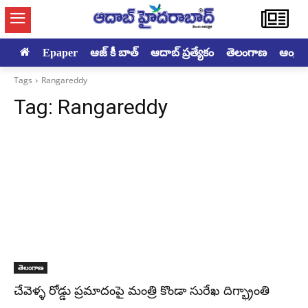
Epaper
ఆజ్ కీ బాత్
ఆదాబ్ ప్రత్యేకం
తెలంగాణ
ఆంధ్రప్ర
Tags
Rangareddy
Tag:
Rangareddy
తెలంగాణ
చేవెళ్ళ రోడ్డు ప్రమాదంపై మంత్రి కొండా సురేఖ దిగ్భ్రాంతి