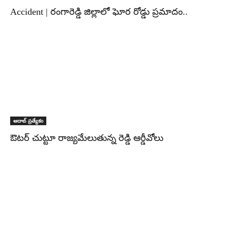
Accident | రంగారెడ్డి జిల్లాలో ఘోర రోడ్డు ప్రమాదం..
ఆదాబ్ ప్రత్యేకం
ఔట‌ర్ చుట్టూ రాజ్య‌మేలుతున్న రెడ్డి ఆర్డీవోలు