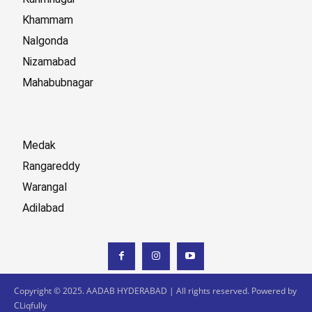
Khammam
Nalgonda
Nizamabad
Mahabubnagar
Medak
Rangareddy
Warangal
Adilabad
Copyright © 2025. AADAB HYDERABAD | All rights reserved. Powered by
CLiqfully