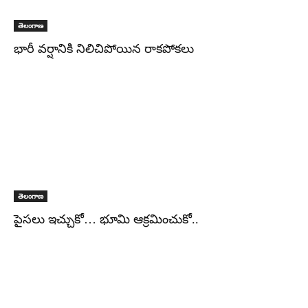
తెలంగాణ
భారీ వర్షానికి నిలిచిపోయిన రాకపోకలు
తెలంగాణ
పైసలు ఇచ్చుకో… భూమి ఆక్రమించుకో..