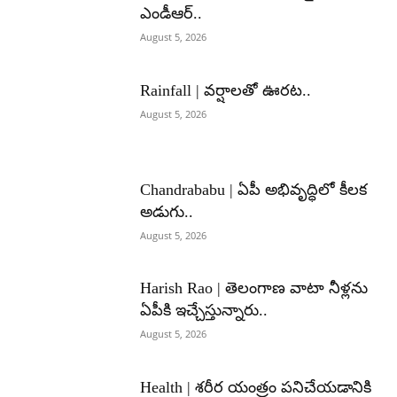
ఎండీఆర్..
August 5, 2026
Rainfall | వర్షాలతో ఊరట..
August 5, 2026
Chandrababu | ఏపీ అభివృద్ధిలో కీలక
అడుగు..
August 5, 2026
Harish Rao | తెలంగాణ వాటా నీళ్లను
ఏపీకి ఇచ్చేస్తున్నారు..
August 5, 2026
Health | శరీర యంత్రం పనిచేయడానికి