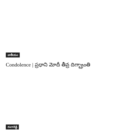
జాతీయం
Condolence | ప్రధాని మోదీ తీవ్ర దిగ్భ్రాంతి
రంగారెడ్డి