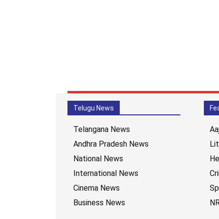
Telugu News
Fe
Telangana News
Aa
Andhra Pradesh News
Li
National News
He
International News
Cr
Cinema News
Sp
Business News
NR