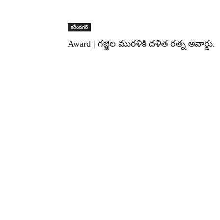
కరీంనగర్
Award | గజ్జెల మురళికి దళిత రత్న అవార్డు.