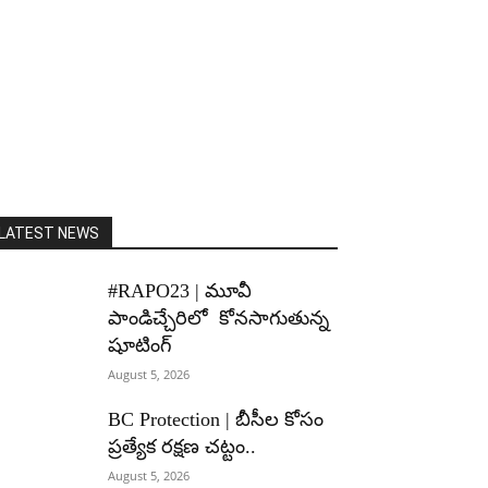
LATEST NEWS
#RAPO23 | మూవీ
పాండిచ్చేరిలో కోనసాగుతున్న
షూటింగ్
August 5, 2026
BC Protection | బీసీల కోసం
ప్రత్యేక రక్షణ చట్టం..
August 5, 2026