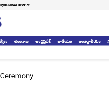
Hyderabad District
్యేకం
తెలంగాణ
ఆంధ్రప్రదేశ్
జాతీయం
అంతర్జాతీయం
 Ceremony