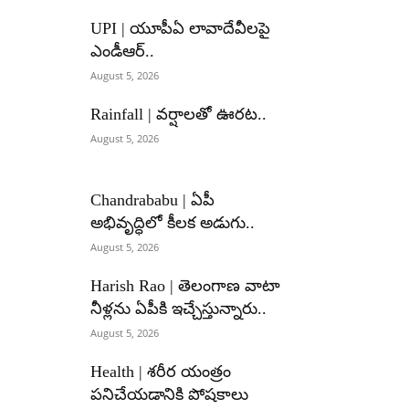
UPI | యూపీఏ లావాదేవీలపై
ఎండీఆర్..
August 5, 2026
Rainfall | వర్షాలతో ఊరట..
August 5, 2026
Chandrababu | ఏపీ
అభివృద్ధిలో కీలక అడుగు..
August 5, 2026
Harish Rao | తెలంగాణ వాటా
నీళ్లను ఏపీకి ఇచ్చేస్తున్నారు..
August 5, 2026
Health | శరీర యంత్రం
పనిచేయడానికి పోషకాలు