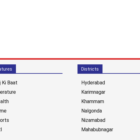
atures
Districts
j Ki Baat
Hyderabad
terature
Karimnagar
alth
Khammam
ime
Nalgonda
orts
Nizamabad
I
Mahabubnagar