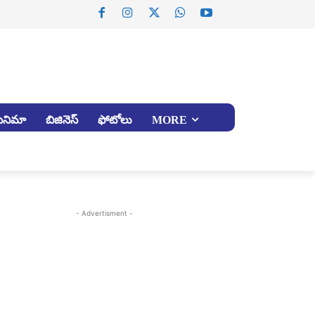
సినిమా
బిజినెస్
ఫోటోలు
MORE
- Advertisment -