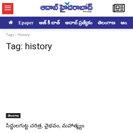
Epaper
ఆజ్ కీ బాత్
ఆదాబ్ ప్రత్యేకం
తెలంగాణ
ఆంధ్రప్ర
Tags
History
Tag:
history
తెలంగాణ
సిద్ధులగుట్ట‌ చరిత్ర, వైభవం, మహాత్మ్యం