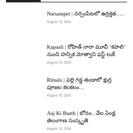
Narsampet | నర్సంపేటలో ఉద్రిక్తత…..
August 10, 2026
Kapaali | రోహిత్ నారా మూవీ ‘కపాలి’
నుంచి హన్సిక మోత్వాని ఫస్ట్ లుక్
August 10, 2026
Rituals | పల్లె గడ్డ తండాలో క్షుద్ర
పూజల కలకలం…
August 10, 2026
Aaj Ki Baath | బోనం.. వేల ఏండ్ల
తెలంగాణ సంస్కృతి
August 10, 2026