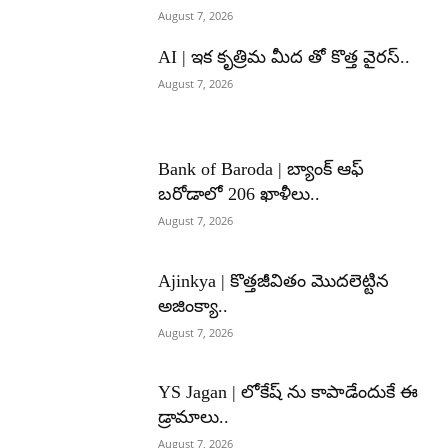
August 7, 2026
AI | ఇక కృత్రిమ మీద తో కొత్త వైరస్..
August 7, 2026
Bank of Baroda | బ్యాంక్‌ ఆఫ్‌
బరోడాలో 206 ఖాళీలు..
August 7, 2026
Ajinkya | కొత్తజీవితం మొదలెట్టిన
అజింక్యా..
August 7, 2026
YS Jagan | లోకేష్ ను కాపాడేందుకే ఈ
డ్రామాలు..
August 7, 2026