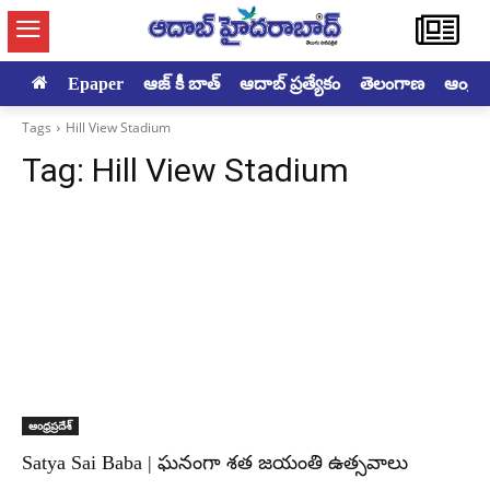
Epaper
ఆజ్ కీ బాత్
ఆదాబ్ ప్రత్యేకం
తెలంగాణ
ఆంధ్రప్ర
Tags
Hill View Stadium
Tag:
Hill View Stadium
ఆంధ్రప్రదేశ్
Satya Sai Baba | ఘనంగా శత జయంతి ఉత్సవాలు