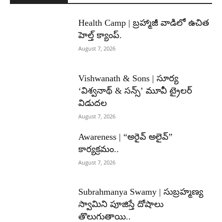
Health Camp | బ్రహ్మాజీ వాడిలో ఉచిత
హెల్త్ క్యాంప్.
August 7, 2026
Vishwanath & Sons | సూర్య
‘విశ్వనాథ్ & సన్స్’ మూవీ ట్రైలర్
విడుదల
August 7, 2026
Awareness | “అరైవ్ అలైవ్”
కార్యక్రమం..
August 7, 2026
Subrahmanya Swamy | సుబ్రహ్మణ్య
స్వామిని పూజిస్తే దోషాలు
తొలుగుతాయి..