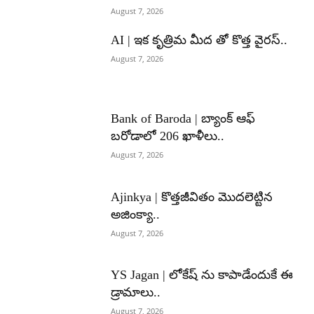
August 7, 2026
AI | ఇక కృత్రిమ మీద తో కొత్త వైరస్..
August 7, 2026
Bank of Baroda | బ్యాంక్‌ ఆఫ్‌
బరోడాలో 206 ఖాళీలు..
August 7, 2026
Ajinkya | కొత్తజీవితం మొదలెట్టిన
అజింక్యా..
August 7, 2026
YS Jagan | లోకేష్ ను కాపాడేందుకే ఈ
డ్రామాలు..
August 7, 2026