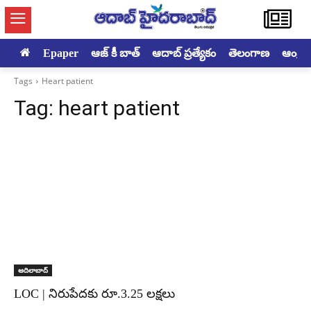
Epaper
ఆజ్ కీ బాత్
ఆదాబ్ ప్రత్యేకం
తెలంగాణ
ఆంధ్రప్ర
Tags
Heart patient
Tag:
heart patient
ఆదిలాబాద్
LOC | నిరుపేదకు రూ.3.25 లక్షలు