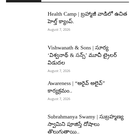
Health Camp | బ్రహ్మాజీ వాడిలో ఉచిత
హెల్త్ క్యాంప్.
August 7, 2026
Vishwanath & Sons | సూర్య
‘విశ్వనాథ్ & సన్స్’ మూవీ ట్రైలర్
విడుదల
August 7, 2026
Awareness | “అరైవ్ అలైవ్”
కార్యక్రమం..
August 7, 2026
Subrahmanya Swamy | సుబ్రహ్మణ్య
స్వామిని పూజిస్తే దోషాలు
తొలుగుతాయి..