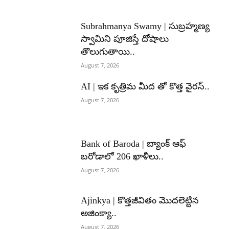
Subrahmanya Swamy | సుబ్రహ్మణ్య
స్వామిని పూజిస్తే దోషాలు
తొలుగుతాయి..
August 7, 2026
AI | ఇక కృత్రిమ మీద తో కొత్త వైరస్..
August 7, 2026
Bank of Baroda | బ్యాంక్‌ ఆఫ్‌
బరోడాలో 206 ఖాళీలు..
August 7, 2026
Ajinkya | కొత్తజీవితం మొదలెట్టిన
అజింక్యా..
August 7, 2026