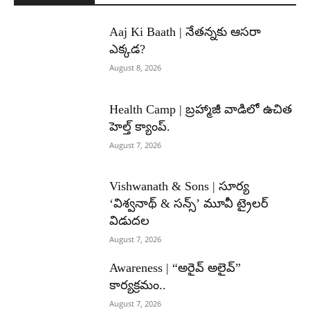
Aaj Ki Baath | నేతన్నకు ఆసరా
ఎక్కడ?
August 8, 2026
Health Camp | బ్రహ్మాజీ వాడిలో ఉచిత
హెల్త్ క్యాంప్.
August 7, 2026
Vishwanath & Sons | సూర్య
‘విశ్వనాథ్ & సన్స్’ మూవీ ట్రైలర్
విడుదల
August 7, 2026
Awareness | “అరైవ్ అలైవ్”
కార్యక్రమం..
August 7, 2026