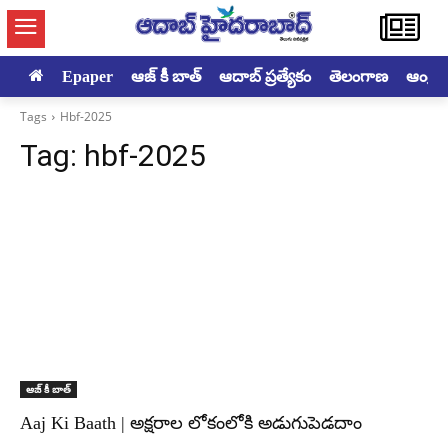
Epaper
ఆజ్ కీ బాత్
ఆదాబ్ ప్రత్యేకం
తెలంగాణ
ఆంధ్రప్ర
Tags
Hbf-2025
Tag:
hbf-2025
ఆజ్ కీ బాత్
Aaj Ki Baath | అక్షరాల లోకంలోకి అడుగుపెడదాం