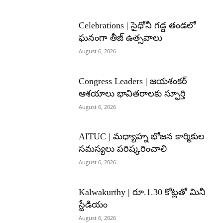
Celebrations | సైధోనీ గడ్డ తండలో
ఘనంగా తీజ్ ఉత్సవాలు
August 6, 2026
Congress Leaders | జయశంకర్
ఆశయాలు భావితరాలకు స్ఫూర్తి
August 6, 2026
AITUC | మధ్యాహ్న భోజన కార్మికుల
సమస్యలు పరిష్కరించాలి
August 6, 2026
Kalwakurthy | రూ.1.30 కోట్లతో మినీ
స్టేడియం
August 6, 2026