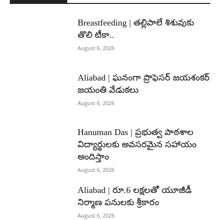
Breastfeeding | తల్లిపాలే శిశువుకు
తొలి టీకా..
August 6, 2026
Aliabad | ఘనంగా ప్రొఫెసర్ జయశంకర్
జయంతి వేడుకలు
August 6, 2026
Hanuman Das | ప్రభుత్వ పాఠశాల
విద్యార్థులకు అవసరమైన సహాయం
అందిస్తాం
August 6, 2026
Aliabad | రూ.6 లక్షలతో యూజీడీ
నిర్మాణ పనులకు శ్రీకారం
August 6, 2026