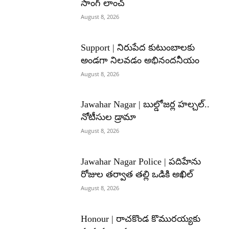
సాంగ్ లాంచ్
August 8, 2026
Support | నిరుపేద కుటుంబాలకు
అండగా నిలవడం అభినందనీయం
August 8, 2026
Jawahar Nagar | బుల్డోజర్ల హల్చల్..
నోటీసుల డ్రామా
August 8, 2026
Jawahar Nagar Police | పదిహేను
రోజుల తర్వాత తల్లి ఒడికి అఖిల్
August 8, 2026
Honour | రాచకొండ కొమురయ్యకు