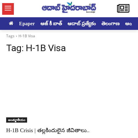
Epaper
ఆజ్ కీ బాత్
ఆదాబ్ ప్రత్యేకం
తెలంగాణ
ఆంధ్రప్ర
Tags
H-1B Visa
Tag:
H-1B Visa
అంతర్జాతీయం
H-1B Crisis | తల్లకిందులైన జీవితాలు..