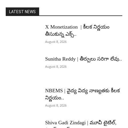
LATEST NEWS
X Monetization | కీలక నిర్ణయం
తీసుకున్న ఎక్స్..
August 8, 2026
Sunitha Reddy | తీర్పులు సరిగా లేవు..
August 8, 2026
NBEMS | వైద్య విద్య నాణ్యతకు కీలక
నిర్ణయం..
August 8, 2026
Shiva Gadi Zindagi | మూవీ టైటిల్,