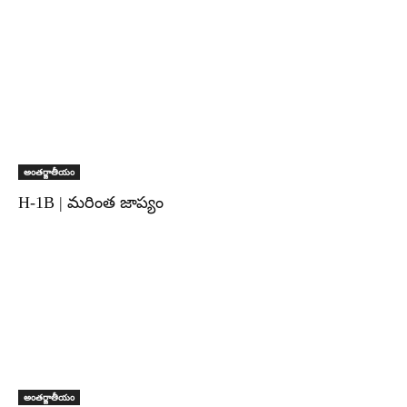
అంతర్జాతీయం
H-1B | మరింత జాప్యం
అంతర్జాతీయం