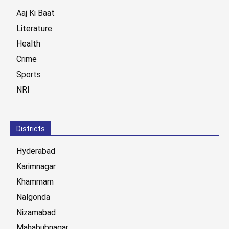
Aaj Ki Baat
Literature
Health
Crime
Sports
NRI
Districts
Hyderabad
Karimnagar
Khammam
Nalgonda
Nizamabad
Mahabubnagar