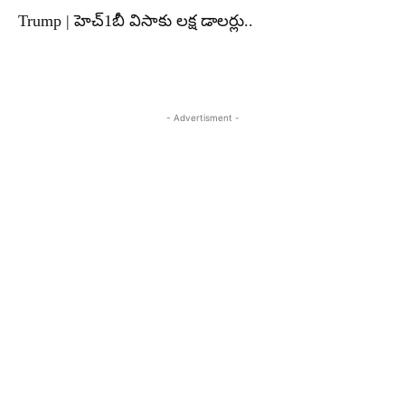
Trump | హెచ్1బీ విసాకు లక్ష డాలర్లు..
- Advertisment -