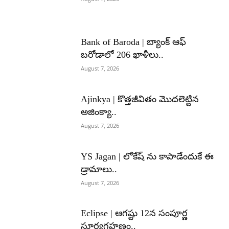
Bank of Baroda | బ్యాంక్‌ ఆఫ్‌
బరోడాలో 206 ఖాళీలు..
August 7, 2026
Ajinkya | కొత్తజీవితం మొదలెట్టిన
అజింక్యా..
August 7, 2026
YS Jagan | లోకేష్ ను కాపాడేందుకే ఈ
డ్రామాలు..
August 7, 2026
Eclipse | ఆగష్టు 12న సంపూర్ణ
సూర్యగ్రహణం..