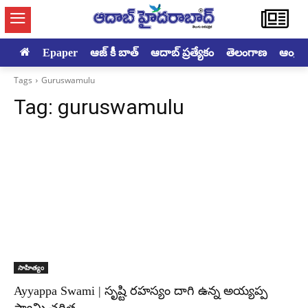
Epaper
ఆజ్ కీ బాత్
ఆదాబ్ ప్రత్యేకం
తెలంగాణ
ఆంధ్రప్ర
Tags
Guruswamulu
Tag:
guruswamulu
సాహిత్యం
Ayyappa Swami | సృష్టి రహస్యం దాగి ఉన్న అయ్యప్ప