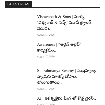
LATEST NEWS
Vishwanath & Sons | సూర్య
‘విశ్వనాథ్ & సన్స్’ మూవీ ట్రైలర్
విడుదల
August 7, 2026
Awareness | “అరైవ్ అలైవ్”
కార్యక్రమం..
August 7, 2026
Subrahmanya Swamy | సుబ్రహ్మణ్య
స్వామిని పూజిస్తే దోషాలు
తొలుగుతాయి..
August 7, 2026
AI | ఇక కృత్రిమ మీద తో కొత్త వైరస్..
August 7, 2026