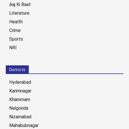
Aaj Ki Baat
Literature
Health
Crime
Sports
NRI
Districts
Hyderabad
Karimnagar
Khammam
Nalgonda
Nizamabad
Mahabubnagar