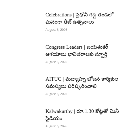
Celebrations | సైధోనీ గడ్డ తండలో
ఘనంగా తీజ్ ఉత్సవాలు
August 6, 2026
Congress Leaders | జయశంకర్
ఆశయాలు భావితరాలకు స్ఫూర్తి
August 6, 2026
AITUC | మధ్యాహ్న భోజన కార్మికుల
సమస్యలు పరిష్కరించాలి
August 6, 2026
Kalwakurthy | రూ.1.30 కోట్లతో మినీ
స్టేడియం
August 6, 2026