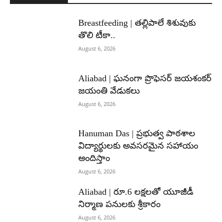
Breastfeeding | తల్లిపాలే శిశువుకు
తొలి టీకా..
August 6, 2026
Aliabad | ఘనంగా ప్రొఫెసర్ జయశంకర్
జయంతి వేడుకలు
August 6, 2026
Hanuman Das | ప్రభుత్వ పాఠశాల
విద్యార్థులకు అవసరమైన సహాయం
అందిస్తాం
August 6, 2026
Aliabad | రూ.6 లక్షలతో యూజీడీ
నిర్మాణ పనులకు శ్రీకారం
August 6, 2026