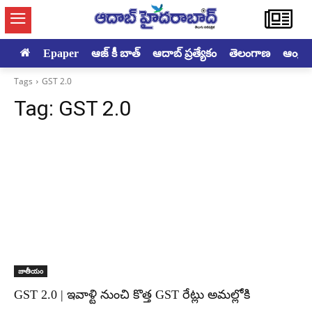
Epaper
ఆజ్ కీ బాత్
ఆదాబ్ ప్రత్యేకం
తెలంగాణ
ఆంధ్రప్ర
Tags
GST 2.0
Tag:
GST 2.0
జాతీయం
GST 2.0 | ఇవాళ్టి నుంచి కొత్త GST రేట్లు అమల్లోకి