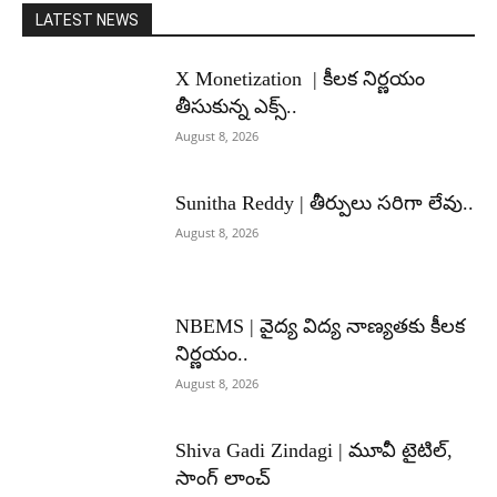
LATEST NEWS
X Monetization | కీలక నిర్ణయం
తీసుకున్న ఎక్స్..
August 8, 2026
Sunitha Reddy | తీర్పులు సరిగా లేవు..
August 8, 2026
NBEMS | వైద్య విద్య నాణ్యతకు కీలక
నిర్ణయం..
August 8, 2026
Shiva Gadi Zindagi | మూవీ టైటిల్,
సాంగ్ లాంచ్