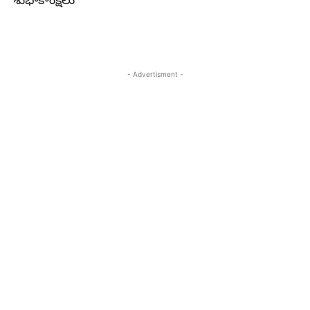
శుభాకాంక్షలు
- Advertisment -