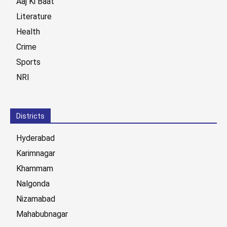
Aaj Ki Baat
Literature
Health
Crime
Sports
NRI
Districts
Hyderabad
Karimnagar
Khammam
Nalgonda
Nizamabad
Mahabubnagar