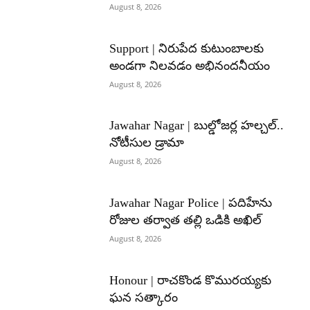
August 8, 2026
Support | నిరుపేద కుటుంబాలకు
అండగా నిలవడం అభినందనీయం
August 8, 2026
Jawahar Nagar | బుల్డోజర్ల హల్చల్..
నోటీసుల డ్రామా
August 8, 2026
Jawahar Nagar Police | పదిహేను
రోజుల తర్వాత తల్లి ఒడికి అఖిల్
August 8, 2026
Honour | రాచకొండ కొమురయ్యకు
ఘన సత్కారం