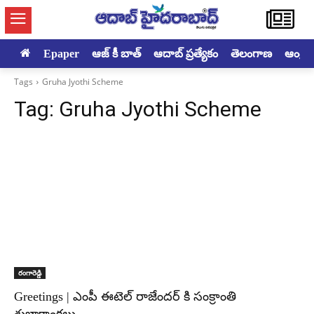
Epaper
ఆజ్ కీ బాత్
ఆదాబ్ ప్రత్యేకం
తెలంగాణ
ఆంధ్రప్ర
Tags
Gruha Jyothi Scheme
Tag:
Gruha Jyothi Scheme
రంగారెడ్డి
Greetings | ఎంపీ ఈటెల్ రాజేందర్ కి సంక్రాంతి