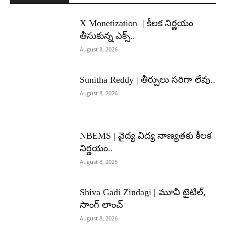
X Monetization | కీలక నిర్ణయం
తీసుకున్న ఎక్స్..
August 8, 2026
Sunitha Reddy | తీర్పులు సరిగా లేవు..
August 8, 2026
NBEMS | వైద్య విద్య నాణ్యతకు కీలక
నిర్ణయం..
August 8, 2026
Shiva Gadi Zindagi | మూవీ టైటిల్,
సాంగ్ లాంచ్
August 8, 2026