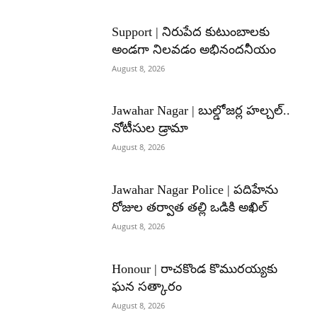
Support | నిరుపేద కుటుంబాలకు
అండగా నిలవడం అభినందనీయం
August 8, 2026
Jawahar Nagar | బుల్డోజర్ల హల్చల్..
నోటీసుల డ్రామా
August 8, 2026
Jawahar Nagar Police | పదిహేను
రోజుల తర్వాత తల్లి ఒడికి అఖిల్
August 8, 2026
Honour | రాచకొండ కొమురయ్యకు
ఘన సత్కారం
August 8, 2026