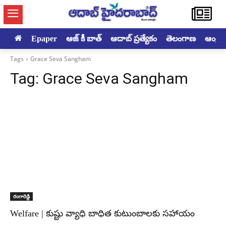
Epaper
ఆజ్ కీ బాత్
ఆదాబ్ ప్రత్యేకం
తెలంగాణ
ఆంధ్రప్ర
Tags
Grace Seva Sangham
Tag:
Grace Seva Sangham
రంగారెడ్డి
Welfare | కుష్టు వ్యాధి బాధిత కుటుంబాలకు సహాయం