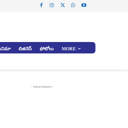
సినిమా
బిజినెస్
ఫోటోలు
MORE
- Advertisment -