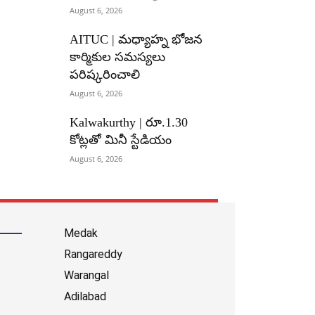
August 6, 2026
AITUC | మధ్యాహ్న భోజన
కార్మికుల సమస్యలు
పరిష్కరించాలి
August 6, 2026
Kalwakurthy | రూ.1.30
కోట్లతో మినీ స్టేడియం
August 6, 2026
Medak
Rangareddy
Warangal
Adilabad