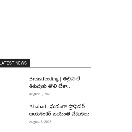
LATEST NEWS
Breastfeeding | తల్లిపాలే
శిశువుకు తొలి టీకా..
August 6, 2026
Aliabad | ఘనంగా ప్రొఫెసర్
జయశంకర్ జయంతి వేడుకలు
August 6, 2026