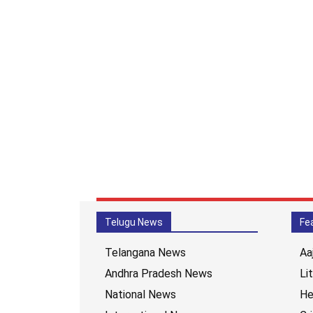
Telugu News
Fe
Telangana News
Aa
Andhra Pradesh News
Li
National News
He