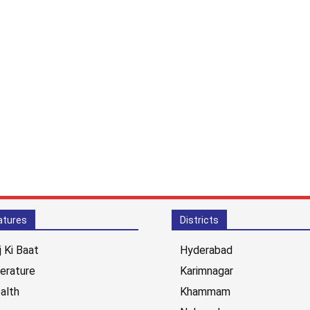
atures
Districts
j Ki Baat
Hyderabad
terature
Karimnagar
alth
Khammam