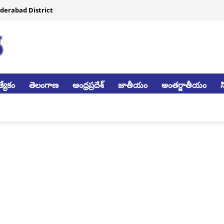
derabad District
్యేకం
తెలంగాణ
ఆంధ్రప్రదేశ్
జాతీయం
అంతర్జాతీయం