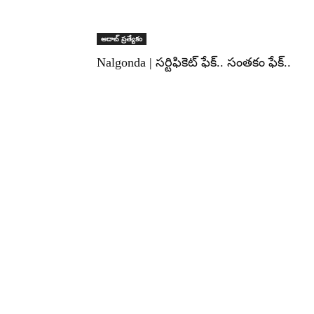
ఆదాబ్ ప్రత్యేకం
Nalgonda | సర్టిఫికెట్ ఫేక్.. సంతకం ఫేక్..