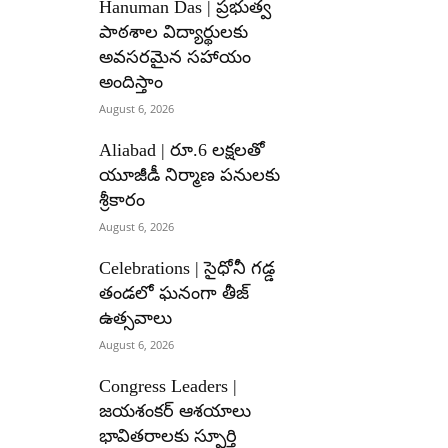
Hanuman Das | ప్రభుత్వ
పాఠశాల విద్యార్థులకు
అవసరమైన సహాయం
అందిస్తాం
August 6, 2026
Aliabad | రూ.6 లక్షలతో
యూజీడీ నిర్మాణ పనులకు
శ్రీకారం
August 6, 2026
Celebrations | సైధోనీ గడ్డ
తండలో ఘనంగా తీజ్
ఉత్సవాలు
August 6, 2026
Congress Leaders |
జయశంకర్ ఆశయాలు
భావితరాలకు స్ఫూర్తి