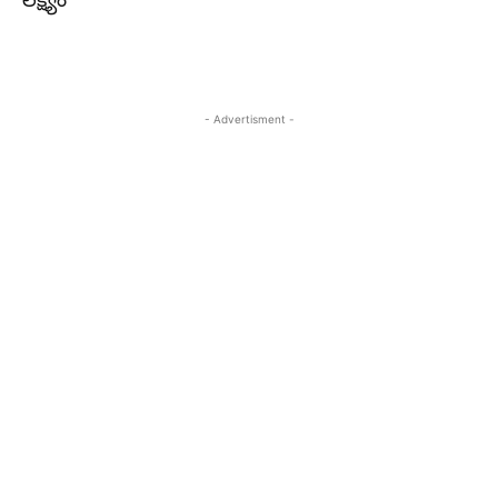
లక్ష్యం
- Advertisment -