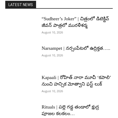
LATEST NEWS
“Sudheer’s Joker” | చిత్రంలో డిటెక్టివ్
జీవన్ పాత్రలో మురళీశర్మ
August 10, 2026
Narsampet | నర్సంపేటలో ఉద్రిక్తత…..
August 10, 2026
Kapaali | రోహిత్ నారా మూవీ ‘కపాలి’
నుంచి హన్సిక మోత్వాని ఫస్ట్ లుక్
August 10, 2026
Rituals | పల్లె గడ్డ తండాలో క్షుద్ర
పూజల కలకలం…