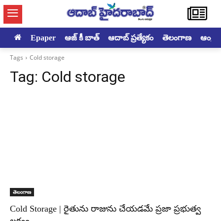
Epaper
ఆజ్ కీ బాత్
ఆదాబ్ ప్రత్యేకం
తెలంగాణ
ఆంధ్రప్ర
Tags
Cold storage
Tag:
Cold storage
తెలంగాణ
Cold Storage | రైతును రాజును చేయడమే ప్రజా ప్రభుత్వ