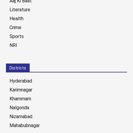
Aaj Ki Baat
Literature
Health
Crime
Sports
NRI
Districts
Hyderabad
Karimnagar
Khammam
Nalgonda
Nizamabad
Mahabubnagar