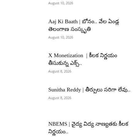
August 10, 2026
Aaj Ki Baath | బోనం.. వేల ఏండ్ల
తెలంగాణ సంస్కృతి
August 10, 2026
X Monetization | కీలక నిర్ణయం
తీసుకున్న ఎక్స్..
August 8, 2026
Sunitha Reddy | తీర్పులు సరిగా లేవు..
August 8, 2026
NBEMS | వైద్య విద్య నాణ్యతకు కీలక
నిర్ణయం..