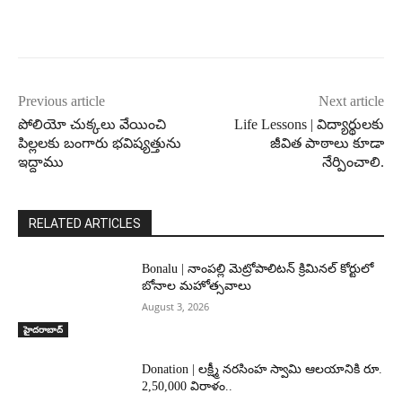
Previous article
Next article
పోలియో చుక్కలు వేయించి
Life Lessons | విద్యార్థులకు
పిల్లలకు బంగారు భవిష్యత్తును
జీవిత పాఠాలు కూడా
ఇద్దాము
నేర్పించాలి.
RELATED ARTICLES
Bonalu | నాంపల్లి మెట్రోపాలిటన్ క్రిమినల్ కోర్టులో
బోనాల మహోత్సవాలు
August 3, 2026
హైదరాబాద్‌
Donation | లక్ష్మీ నరసింహ స్వామి ఆలయానికి రూ.
2,50,000 విరాళం..