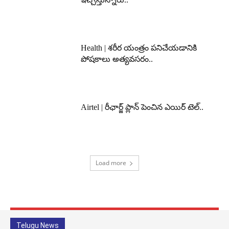
Health | శరీర యంత్రం పనిచేయడానికి
పోషకాలు అత్యవసరం..
Airtel | రీఛార్జ్ ప్లాన్ పెంచిన ఎయిర్ టెల్..
Load more
Telugu News