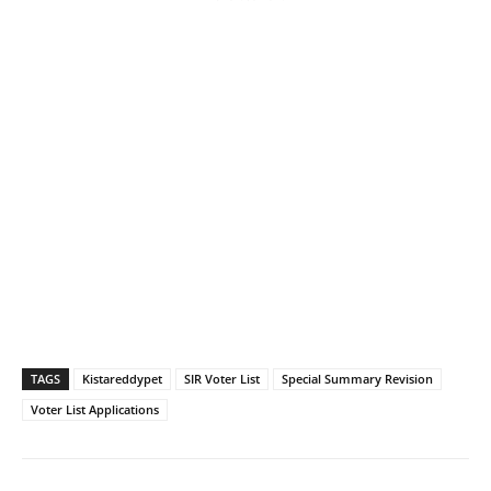
TAGS
Kistareddypet
SIR Voter List
Special Summary Revision
Voter List Applications