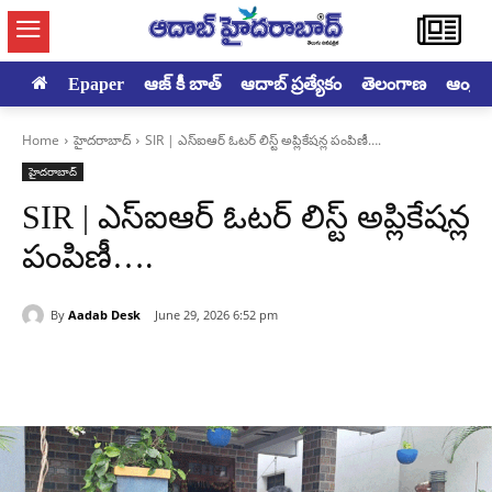
Epaper
ఆజ్ కీ బాత్
ఆదాబ్ ప్రత్యేకం
తెలంగాణ
ఆంధ్రప్ర
Home
హైదరాబాద్‌
SIR | ఎస్ఐఆర్ ఓటర్ లిస్ట్ అప్లికేషన్ల పంపిణీ….
హైదరాబాద్‌
SIR | ఎస్ఐఆర్ ఓటర్ లిస్ట్ అప్లికేషన్ల
పంపిణీ….
By
Aadab Desk
June 29, 2026 6:52 pm