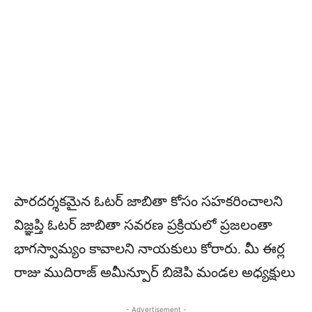
పారదర్శకమైన ఓటర్ జాబితా కోసం సహకరించాలని
విజ్ఞప్తి ఓటర్ జాబితా సవరణ ప్రక్రియలో ప్రజలంతా
భాగస్వామ్యం కావాలని నాయకులు కోరారు. మీ ఈర్ల
రాజు ముదిరాజ్ అమీన్పూర్ బిజెపి మండల అధ్యక్షులు
- Advertisement -