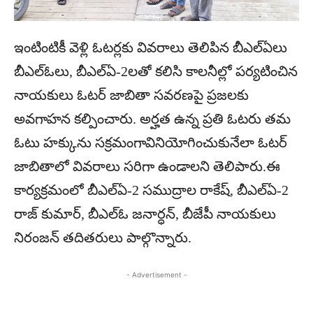
ఇంటింటికీ వెళ్లి ఓటర్లకు వివరాలు తెలిపిన బీఎల్ఏలు
బీఎల్ఓలు, బీఎల్ఏ-2లతో కలిసి కాలనీల్లో పర్యటించిన
నాయకులు ఓటర్ జాబితా సవరణపై ప్రజలకు
అవగాహన కల్పించారు. అర్హత ఉన్న ప్రతి ఓటరు తమ
ఓటు హక్కును సక్రమంగావినియోగించుకునేలా ఓటర్
జాబితాలో వివరాలు సరిగా ఉండాలని తెలిపారు.ఈ
కార్యక్రమంలో బీఎల్ఏ-2 సముద్రాల రాకేష్, బీఎల్ఏ-2
రాజ్ కుమార్, బీఎల్ఓ జనార్ధన్, బీజేపీ నాయకులు
నిరంజన్ తదితరులు పాల్గొన్నారు.
- Advertisement -