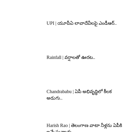
UPI | యూపీఏ లావాదేవీలపై ఎండీఆర్..
Rainfall | వర్షాలతో ఊరట..
Chandrababu | ఏపీ అభివృద్ధిలో కీలక
అడుగు..
Harish Rao | తెలంగాణ వాటా నీళ్లను ఏపీకి
ఇచ్చేస్తున్నారు..