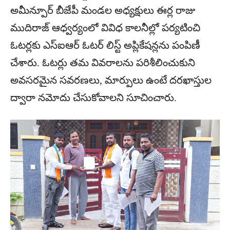
అమీన్పూర్ బీజేపీ మండల అధ్యక్షులు ఈర్ల రాజు
ముదిరాజ్ ఆధ్వర్యంలో వివిధ కాలనీల్లో పర్యటించి
ఓటర్లకు ఎస్ఐఆర్ ఓటర్ లిస్ట్ అప్లికేషన్లను పంపిణీ
చేశారు. ఓటర్లు తమ వివరాలను పరిశీలించుకుని
అవసరమైన సవరణలు, మార్పులు ఉంటే దరఖాస్తుల
ద్వారా నమోదు చేసుకోవాలని సూచించారు.