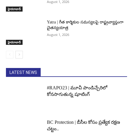
August 1, 2026
హైదరాబాద్‌
Yatra | గీత కార్మికుల సమస్యలపై రాష్ట్రవ్యాప్తంగా
చైతన్యయాత్ర
August 1, 2026
హైదరాబాద్‌
LATEST NEWS
#RAPO23 | మూవీ పాండిచ్చేరిలో
కోనసాగుతున్న షూటింగ్
BC Protection | బీసీల కోసం ప్రత్యేక రక్షణ
చట్టం..