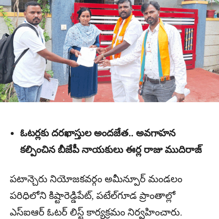
ఓటర్లకు దరఖాస్తుల అందజేత.. అవగాహన
కల్పించిన బీజేపీ నాయకులు ఈర్ల రాజు ముదిరాజ్
పటాన్చెరు నియోజకవర్గం అమీన్పూర్ మండలం
పరిధిలోని కిష్టారెడ్డిపేట్, పటేల్‌గూడ ప్రాంతాల్లో
ఎస్ఐఆర్ ఓటర్ లిస్ట్ కార్యక్రమం నిర్వహించారు.