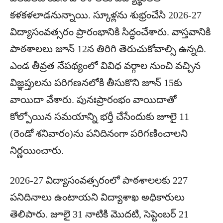
కళకళలాడనున్నాయి. స్కూళ్లను శుభ్రంచేసి 2026-27
విద్యాసంవత్సరం ప్రారంభానికి సిద్ధంచేశారు. వాస్తవానికి
పాఠశాలలు జూన్‌ 12న తిరిగి తెరుచుకోవాల్సి ఉన్నది.
ఎండ తీవ్రత నేపథ్యంలో వివిధ వర్గాల నుంచి వచ్చిన
విజ్ఞప్తులను పరిగణనలోకి తీసుకొని జూన్‌ 15కు
వాయిదా వేశారు. పునఃప్రారంభం వాయిదాతో
కోల్పోయిన సమయాన్ని భర్తీ చేసేందుకు జూలై 11
(రెండో శనివారం)ను పనిదినంగా పరిగణించాలని
నిర్ణయించారు.
2026-27 విద్యాసంవత్సరంలో పాఠశాలలకు 227
పనిదినాలు ఉంటాయని విద్యాశాఖ అధికారులు
తెలిపారు. జూలై 31 నాటికి మొదటి, సెప్టెంబర్‌ 21