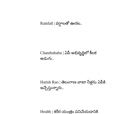
Rainfall | వర్షాలతో ఊరట..
Chandrababu | ఏపీ అభివృద్ధిలో కీలక
అడుగు..
Harish Rao | తెలంగాణ వాటా నీళ్లను ఏపీకి
ఇచ్చేస్తున్నారు..
Health | శరీర యంత్రం పనిచేయడానికి