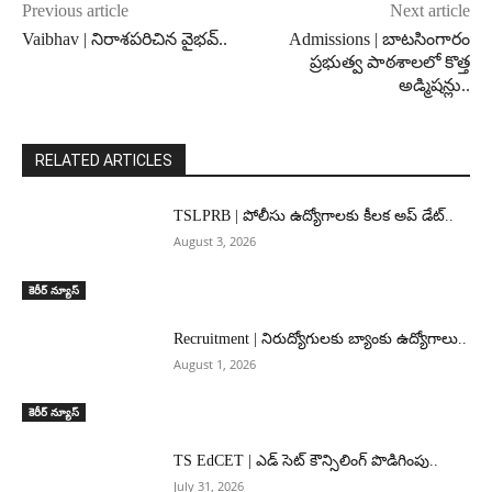
Previous article
Next article
Vaibhav | నిరాశపరిచిన వైభవ్..
Admissions | బాటసింగారం
ప్రభుత్వ పాఠశాలలో కొత్త
అడ్మిషన్లు..
RELATED ARTICLES
TSLPRB | పోలీసు ఉద్యోగాలకు కీలక అప్ డేట్..
August 3, 2026
కెరీర్ న్యూస్
Recruitment | నిరుద్యోగులకు బ్యాంకు ఉద్యోగాలు..
August 1, 2026
కెరీర్ న్యూస్
TS EdCET | ఎడ్ సెట్ కౌన్సిలింగ్ పొడిగింపు..
July 31, 2026