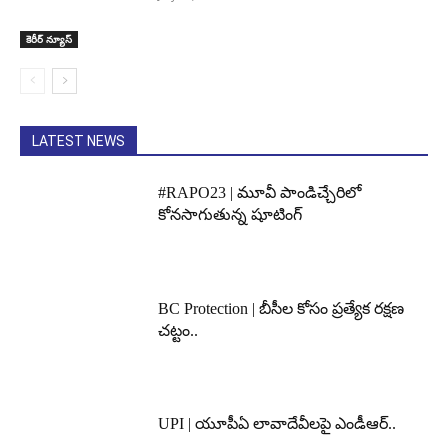
కెరీర్ న్యూస్
LATEST NEWS
#RAPO23 | మూవీ పాండిచ్చేరిలో
కోనసాగుతున్న షూటింగ్
BC Protection | బీసీల కోసం ప్రత్యేక రక్షణ
చట్టం..
UPI | యూపీఏ లావాదేవీలపై ఎండీఆర్..