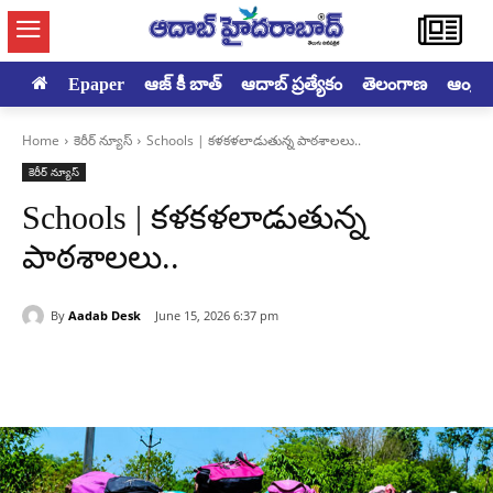
Epaper
ఆజ్ కీ బాత్
ఆదాబ్ ప్రత్యేకం
తెలంగాణ
ఆంధ్రప్ర
Home
కెరీర్ న్యూస్
Schools | కళకళలాడుతున్న పాఠశాలలు..
కెరీర్ న్యూస్
Schools | కళకళలాడుతున్న
పాఠశాలలు..
By
Aadab Desk
June 15, 2026 6:37 pm