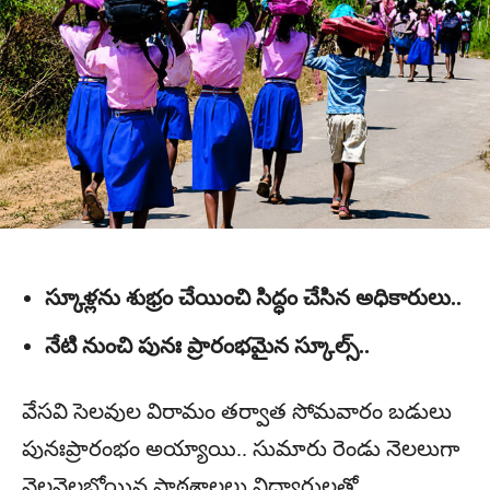
స్కూళ్లను శుభ్రం చేయించి సిద్ధం చేసిన అధికారులు..
నేటి నుంచి పునః ప్రారంభమైన స్కూల్స్..
వేసవి సెలవుల విరామం తర్వాత సోమవారం బడులు
పునఃప్రారంభం అయ్యాయి.. సుమారు రెండు నెలలుగా
వెలవెలబోయిన పాఠశాలలు విద్యార్థులతో