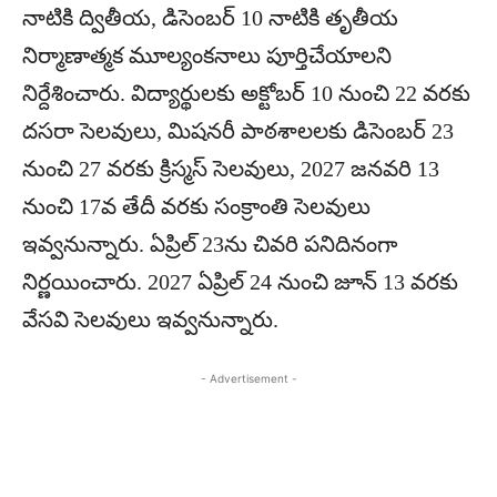
నాటికి ద్వితీయ, డిసెంబర్‌ 10 నాటికి తృతీయ
నిర్మాణాత్మక మూల్యంకనాలు పూర్తిచేయాలని
నిర్దేశించారు. విద్యార్థులకు అక్టోబర్‌ 10 నుంచి 22 వరకు
దసరా సెలవులు, మిషనరీ పాఠశాలలకు డిసెంబర్‌ 23
నుంచి 27 వరకు క్రిస్మస్‌ సెలవులు, 2027 జనవరి 13
నుంచి 17వ తేదీ వరకు సంక్రాంతి సెలవులు
ఇవ్వనున్నారు. ఏప్రిల్‌ 23ను చివరి పనిదినంగా
నిర్ణయించారు. 2027 ఏప్రిల్‌ 24 నుంచి జూన్‌ 13 వరకు
వేసవి సెలవులు ఇవ్వనున్నారు.
- Advertisement -