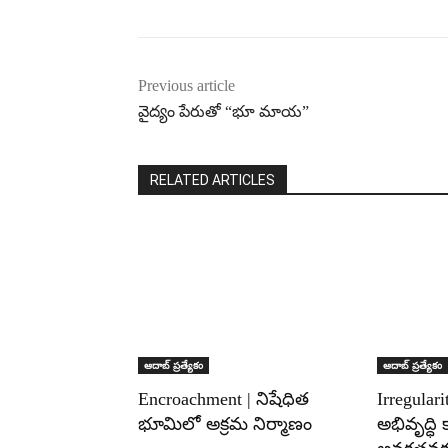
Previous article
వైద్యం పేరుతో “భూ మాయ”
RELATED ARTICLES
ఆదాబ్ ప్రత్యేకం
ఆదాబ్ ప్రత్యేకం
Encroachment | నిషేధిత
Irregularit
భూమిలో అక్రమ నిర్మాణం
అభివృద్ధి క