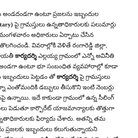
ులకు అండదండగా ఉంటూ ప్రజలను ఇబ్బందుల
etary)
పై గ్రామస్తులు ఉన్నతాధికారులకు పలుమార్లు
ా మంగళవారం అధికారులు ఏర్పాటు చేసిన
గించండి. వివరాల్లోకి వెళితే రంగారెడ్డి జిల్లా,
ంచాయతీ
కార్యదర్శి
ఎల్లయ్య గ్రామంలో ఎన్నో అవినీతి
కు అండగా ఉంటూ భూ సంబంధిత వ్యవహారాల్లో కూడా
ు ఇబ్బందులు పెట్టడం తో
కార్యదర్శి
పై గ్రామస్తులు
న్నా ఎంతోమందికి డబ్బులు తీసుకొని ఇంటి నెంబర్లు
న్నాయి. ఇదే కాకుండా గ్రామంలో ఉన్న సీలింగ్
దులు పెడుతూ కార్పొరేట్ యాజమాన్యాలకు తొత్తుగా
న్నతాధికారులకు ఫిర్యాదు చేశారు. అతన్ని తమ
రామ ప్రజలకు ఇబ్బందులు కలుగుతున్నాయని