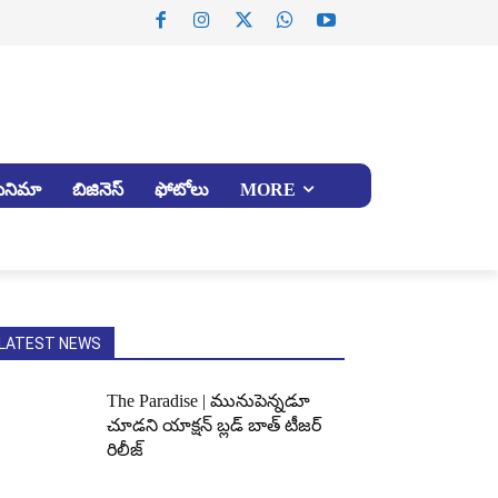
సినిమా
బిజినెస్
ఫోటోలు
MORE
LATEST NEWS
The Paradise | మునుపెన్నడూ
చూడని యాక్షన్ బ్లడ్ బాత్ టీజర్
రిలీజ్