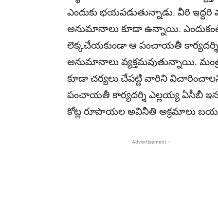
ఎందుకు భయపడుతున్నాడు. వీరి ఇద్దరి
అనుమానాలు కూడా ఉన్నాయి. ఎందుకంటే ర
లెక్కచేయకుండా ఆ పంచాయతీ కార్యదర్శి
అనుమానాలు వ్యక్తమవుతున్నాయి. మంత్
కూడా చర్యలు చేపట్టి వారిని విచారించాలన
పంచాయతీ కార్యదర్శి ఎల్లయ్య ఏసీబీ ఇన్క
కోట్ల రూపాయల అవినీతి అక్రమాలు బయ
- Advertisement -