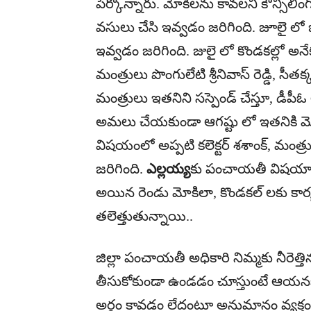
పేర్కొన్నారు. మోకిలను కావలని కౌన్సిలింగ
వసులు చేసి ఇవ్వడం జరిగింది. జూలై లో
ఇవ్వడం జ‌రిగింది. జులై లో కొండకల్లో అనే
మంత్రులు పొంగులేటి శ్రీనివాస్ రెడ్డి, సీతక్క
మంత్రులు ఇతనిని సస్పెండ్ చేస్తూ, డీపీఓ
అమ‌లు చేయ‌కుండా ఆగష్టు లో ఇతనికి మో
విషయంలో అప్పటి కలెక్టర్ శశాంక్, మంత్రులు 
జ‌రిగింది.
ఎల్లయ్య
కు పంచాయ‌తీ విష‌యాల‌ప
అయిన రెండు మోకిలా, కొండకల్ ల‌కు కార్య‌ద‌
త‌లెత్తుతున్నాయి..
జిల్లా పంచాయతీ అధికారి నిమ్మకు నీరెత
తీసుకోకుండా ఉండడం చూస్తుంటే ఆయనక
అర్థం కావడం లేదంటూ అనుమానం వ్యక్తం