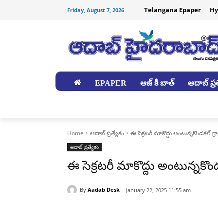
Telangana Epaper
Hy
Friday, August 7, 2026
EPAPER
ఆజ్ కీ బాత్
ఆదాబ్ ప్రత
జిల్లాలు
Home
ఆదాబ్ ప్రత్యేకం
ఈ సెక్రటరీ మాకొద్దు అంటున్నకొండకల్ గ్ర
ఆదాబ్ ప్రత్యేకం
ఈ సెక్రటరీ మాకొద్దు అంటున్నకొండ
By
Aadab Desk
January 22, 2025 11:55 am