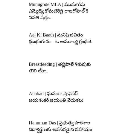
Munugode MLA | మునుగోడు
ఎమ్మెల్యే కోమటిరెడ్డి రాజగోపాల్ కి
వినతి పత్రం.
Aaj Ki Baath | మనిషి జీవితం
క్షణభంగురం – ఓ అమూల్య గ్రంథం!.
Breastfeeding | తల్లిపాలే శిశువుకు
తొలి టీకా..
Aliabad | ఘనంగా ప్రొఫెసర్
జయశంకర్ జయంతి వేడుకలు
Hanuman Das | ప్రభుత్వ పాఠశాల
విద్యార్థులకు అవసరమైన సహాయం