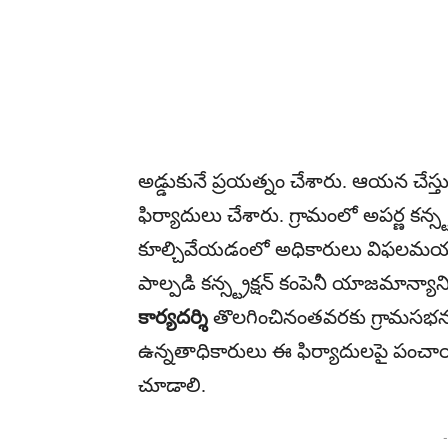
అడ్డుకునే ప్రయత్నం చేశారు. ఆయన చేస్త
ఫిర్యాదులు చేశారు. గ్రామంలో అపర్ణ కన్స్ట్ర
కూల్చివేయడంలో అధికారులు విఫలమయ్యా
పాల్పడి కన్స్ట్రక్షన్ కంపెనీ యాజమాన్యాని
కార్యదర్శి
తొలగించినంతవరకు గ్రామసభను బహ
ఉన్నతాధికారులు ఈ ఫిర్యాదులపై పంచ
చూడాలి.
-