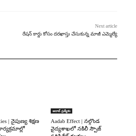
Next article
రేషన్ కార్డు కోసం దరఖాస్తు చేసుకున్న మాజీ ఎమ్మెల్యే
ఆదాబ్ ప్రత్యేకం
ies | నైపుణ్య శిక్షణ
Aadab Effect | నల్గొండ
ార్యక్రమాల్లో
వైద్యశాఖలో నకిలీ స్పౌజ్