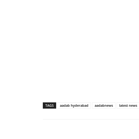
TAGS
aadab hyderabad
aadabnews
latest news