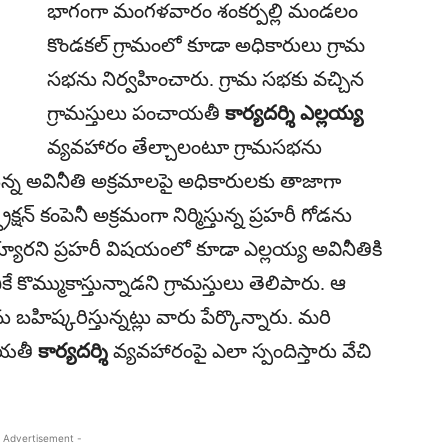
భాగంగా మంగళవారం శంకర్పల్లి మండలం
కొండకల్ గ్రామంలో కూడా అధికారులు గ్రామ
సభను నిర్వహించారు. గ్రామ సభకు వచ్చిన
గ్రామస్తులు పంచాయతీ
కార్యదర్శి ఎల్లయ్య
వ్యవహారం తేల్చాలంటూ గ్రామసభను
ున్న అవినీతి అక్రమాలపై అధికారులకు తాజాగా
క్షన్ కంపెనీ అక్రమంగా నిర్మిస్తున్న ప్రహరీ గోడను
రని ప్రహరీ విషయంలో కూడా ఎల్లయ్య అవినీతికి
కే కొమ్ముకాస్తున్నాడని గ్రామస్తులు తెలిపారు. ఆ
ిష్కరిస్తున్నట్లు వారు పేర్కొన్నారు. మరి
ాయతీ
కార్యదర్శి
వ్యవహారంపై ఎలా స్పందిస్తారు వేచి
 Advertisement -