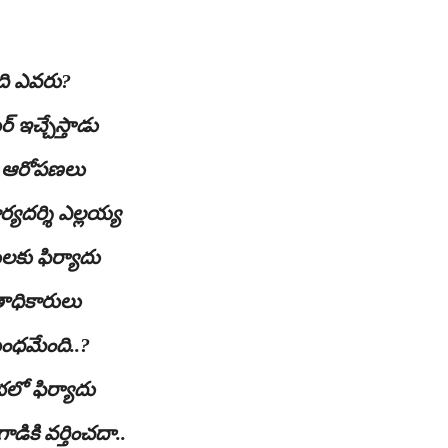
ది ఎవరు?
ర్ ఇచ్చేస్తాడు
టూ ఆరోపణలు
్యదర్శి ఎల్లయ్య
కు ఫిర్యాదు
ాధికారులు
ంబంధమేంది..?
లో ఫిర్యాదు
డికి వర్తించదా..