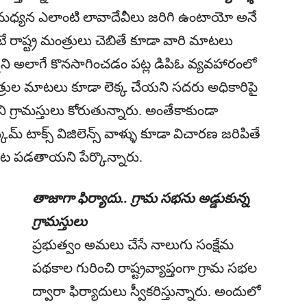
 మధ్యన ఎలాంటి లావాదేవీలు జరిగి ఉంటాయో అనే
ాష్ట్ర మంత్రులు చెబితే కూడా వారి మాటలు
ని అలాగే కొనసాగించడం పట్ల డిపిఓ వ్యవహారంలో
రుల మాటలు కూడా లెక్క చేయని సదరు అధికారిపై
ి గ్రామస్తులు కోరుతున్నారు. అంతేకాకుండా
మ్ టాక్స్ విజిలెన్స్ వాళ్ళు కూడా విచారణ జరిపితే
ట పడతాయని పేర్కొన్నారు.
తాజాగా ఫిర్యాదు.. గ్రామ సభను అడ్డుకున్న
గ్రామస్తులు
ప్రభుత్వం అమలు చేసే నాలుగు సంక్షేమ
పథకాల గురించి రాష్ట్రవ్యాప్తంగా గ్రామ సభల
ద్వారా ఫిర్యాదులు స్వీకరిస్తున్నారు. అందులో