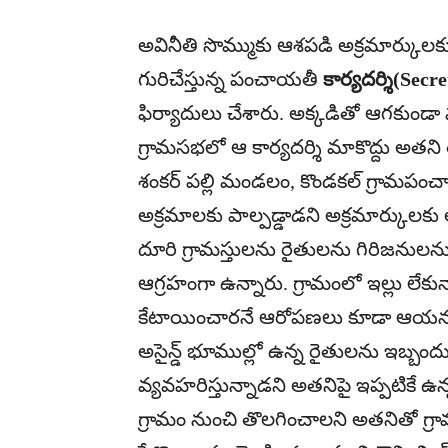
అవినీతి సొమ్ముకు ఆశపడి అక్రమార్క
గురిచేస్తున్న పంచాయతీ
కార్యదర్శి(Secr
ఫిర్యాదులు చేశారు. అక్కడితో ఆగకుండ
గ్రామసభలో ఆ కార్యదర్శి మాకొద్దు అతని తొల
శంకర్ పల్లి మండలం, కొండకల్ గ్రామప
అక్రమాలకు పాల్పడ్డాడని అక్రమార్కుల
దూరి గ్రామస్తులను రైతులను గిరిజనులన
ఆగ్రహంగా ఉన్నారు. గ్రామంలో ఇల్లు లేకు
కేటాయించారనే ఆరోపణలు కూడా ఆయనపై ఉ
అసైన్డ్ భూముల్లో ఉన్న రైతులను ఇబ్బం
వ్యవహరిస్తున్నాడని అతనిపై ఇప్పటికే ఉ
గ్రామం నుంచి తొలగించాలని అతనితో గ్