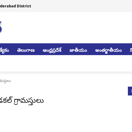
derabad District
్యేకం
తెలంగాణ
ఆంధ్రప్రదేశ్
జాతీయం
అంతర్జాతీయం
ామస్తులు
కల్ గ్రామస్తులు