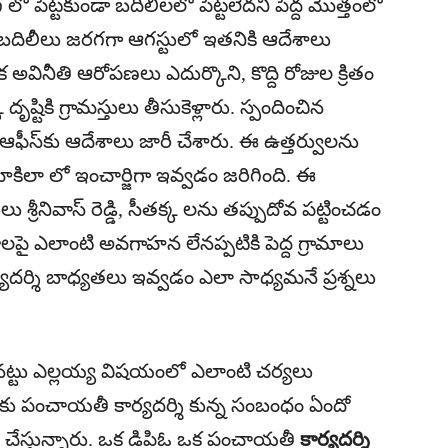
్ లో పెట్టకుండా బదిలీలలో పెట్టలేదని పెద్ద మొత్తంలో
 బదిలీలు జరగగా ఆగస్టులో ఇతనికి ఆదేశాలు
క అవినీతి ఆరోపణలు ఎదుర్కొని, కొద్ది రోజుల క్రితం
 దృష్టికి గ్రామస్తులు తీసుకెళ్లారు. స్పందించిన
 ఆఫీస్‌కు ఆదేశాలు జారీ చేశారు. ఈ ఉత్త‌ర్వుల‌ను
కిలా లో ఇంచార్జిగా ఇవ్వడం జరిగింది. ఈ
శ్రీనివాస్ రెడ్డి, సీతక్క ల‌ను త‌ప్పుదోవ ప‌ట్టించ‌డం
ై ఎలాంటి అవ‌గాహ‌న లేన‌ప్ప‌టికి పెద్ద గ్రామాలు
ర్శి బాధ్య‌త‌లు ఇవ్వ‌డం ఎలా సాధ్య‌మ‌నే ప్ర‌శ్న‌లు
్తినట్టు ఎల్లయ్య విషయంలో ఎలాంటి చర్యలు
ు పంచాయతీ కార్యదర్శి కున్న సంబంధం ఏందో
 చేస్తున్నారు. ఒక డిపిఓ ఒక పంచాయతీ
కార్యదర్శి