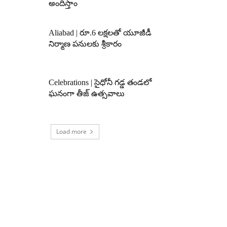
అందిస్తాం
Aliabad | రూ.6 లక్షలతో యూజీడీ
నిర్మాణ పనులకు శ్రీకారం
Celebrations | సైధోనీ గడ్డ తండలో
ఘనంగా తీజ్ ఉత్సవాలు
Load more