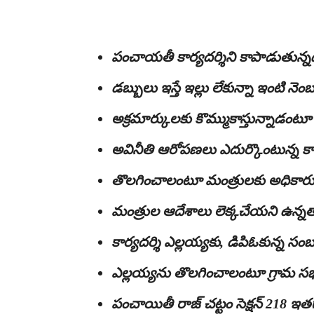
పంచాయతీ కార్యదర్శిని కాపాడుతున్న
డబ్బులు ఇస్తే ఇల్లు లేకున్నా ఇంటి నెంబ
అక్రమార్కులకు కొమ్ముకాస్తున్నాడం
అవినీతి ఆరోపణలు ఎదుర్కొంటున్న కార
తొలగించాలంటూ మంత్రులకు అధికారుల
మంత్రుల ఆదేశాలు లెక్కచేయని ఉన్నత
కార్యదర్శి ఎల్ల‌య్య‌కు, డిపిఓకున్న స
ఎల్లయ్యను తొలగించాలంటూ గ్రామ సభ
పంచాయితీ రాజ్ చట్టం సెక్షన్ 218 ఇతగా