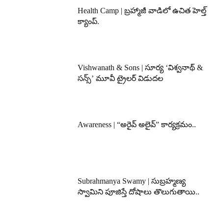
Health Camp | బ్రహ్మాజీ వాడిలో ఉచిత హెల్త్
క్యాంప్.
Vishwanath & Sons | సూర్య ‘విశ్వనాథ్ &
సన్స్’ మూవీ ట్రైలర్ విడుదల
Awareness | “అరైవ్ అలైవ్” కార్యక్రమం..
Subrahmanya Swamy | సుబ్రహ్మణ్య
స్వామిని పూజిస్తే దోషాలు తొలుగుతాయి..