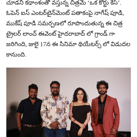
చూడని కథాంశంతో వస్తున్న చిత్రమే ‘ఒక కోర్టు కేస్’.
ఓపెన్ ఐస్ ఎంటర్‌టైన్‌మెంట్‌ పతాకంపై నాగేష్ పూడి,
ముకేష్ పూడి సమర్పణలో రూపొందుతున్న ఈ చిత్ర
ట్రైలర్ లాంచ్ ఈవెంట్ హైదరాబాద్ లో గ్రాండ్ గా
జరిగింది, జులై 17న ఈ సినిమా థియేటర్స్ లో విడుదల
కానుంది.