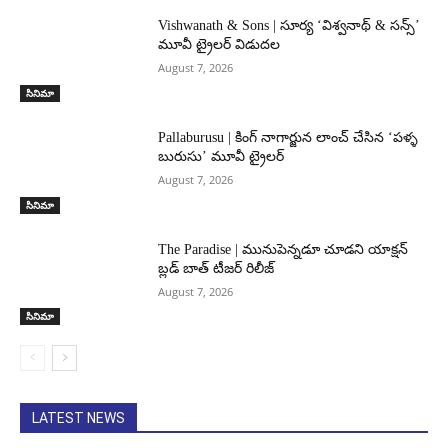
Vishwanath & Sons | సూర్య ‘విశ్వనాథ్ & సన్స్’
మూవీ ట్రైలర్ విడుదల
August 7, 2026
సినిమా
Pallaburusu | కింగ్ నాగార్జున లాంచ్ చేసిన ‘పళ్ళ
బురుసు’ మూవీ ట్రైలర్
August 7, 2026
సినిమా
The Paradise | మునుపెన్నడూ చూడని యాక్షన్
బ్లడ్ బాత్ టీజర్ రిలీజ్
August 7, 2026
సినిమా
LATEST NEWS