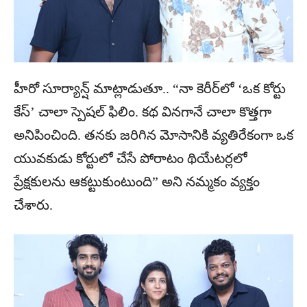
హీరో సూర్యాన్ష్ మాట్లాడుతూ.. “నా కెరీర్‌లో ‘ఒక కోర్టు
కేస్’ చాలా స్పెషల్ ఫిలిం. కథ వినగానే చాలా కొత్తగా
అనిపించింది. తనకు జరిగిన మోసానికి వ్యతిరేకంగా ఒక
యువకుడు కోర్టులో చేసే పోరాటం థియేటర్లలో
ప్రేక్షకులను ఆకట్టుకుంటుంది” అని నమ్మకం వ్యక్తం
చేశారు.