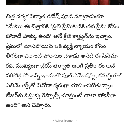
చిత్ర దర్శక నిర్మాత గణేష్ పూడి మాట్లాడుతూ..
“మేము ఈ చిత్రానికి ‘ప్రతి ప్రేమికుడికి తన ప్రేమ కోసం
పోరాడే హక్కు ఉంది’ అనే క్రేజీ క్యాప్షన్‌ను ఇచ్చాం.
ప్రేమలో మోసపోయిన ఒక వ్యక్తి న్యాయం కోసం
లీగల్‌గా ఎలాంటి పోరాటం చేశాడు అనేదే ఈ సినిమా
కథ. ముఖ్యంగా బ్రేకప్ తర్వాత జరిగే ప్రతీకారం అనే
సరికొత్త కోణాన్ని ఇందులో ఫుల్ ఎమోషన్స్, కమర్షియల్
ఎలిమెంట్స్‌తో వినోదాత్మకంగా చూపించబోతున్నాం.
టీజర్‌కు వస్తున్న రెస్పాన్స్ చూస్తుంటే చాలా హ్యాపీగా
ఉంది” అని చెప్పారు.
- Advertisement -