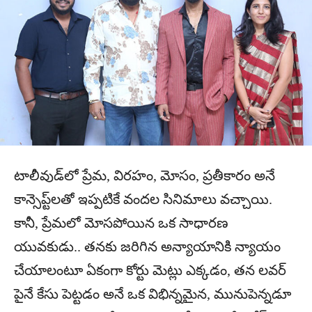
టాలీవుడ్‌లో ప్రేమ, విరహం, మోసం, ప్రతీకారం అనే
కాన్సెప్ట్‌లతో ఇప్పటికే వందల సినిమాలు వచ్చాయి.
కానీ, ప్రేమలో మోసపోయిన ఒక సాధారణ
యువకుడు.. తనకు జరిగిన అన్యాయానికి న్యాయం
చేయాలంటూ ఏకంగా కోర్టు మెట్లు ఎక్కడం, తన లవర్
పైనే కేసు పెట్టడం అనే ఒక విభిన్నమైన, మునుపెన్నడూ