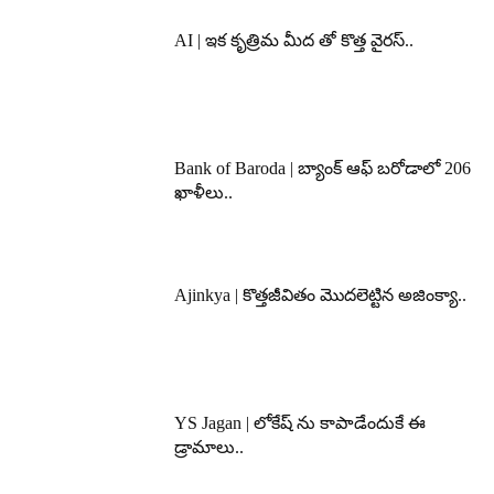
AI | ఇక కృత్రిమ మీద తో కొత్త వైరస్..
Bank of Baroda | బ్యాంక్‌ ఆఫ్‌ బరోడాలో 206
ఖాళీలు..
Ajinkya | కొత్తజీవితం మొదలెట్టిన అజింక్యా..
YS Jagan | లోకేష్ ను కాపాడేందుకే ఈ
డ్రామాలు..