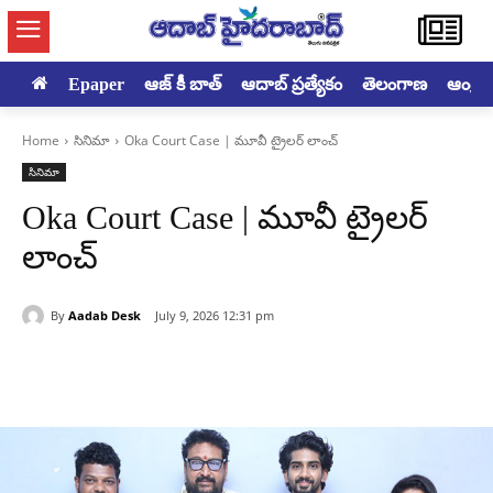
Epaper
ఆజ్ కీ బాత్
ఆదాబ్ ప్రత్యేకం
తెలంగాణ
ఆంధ్రప్ర
Home
సినిమా
Oka Court Case | మూవీ ట్రైలర్ లాంచ్
సినిమా
Oka Court Case | మూవీ ట్రైలర్
లాంచ్
By
Aadab Desk
July 9, 2026 12:31 pm