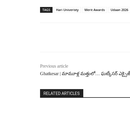
TAGS
Hari Univeristy
Merit Awards
Udaan 2026
Previous article
Ghatkesar | మామూళ్ల మత్తులో… ఘట్కేసర్ ఎక్సైజ
RELATED ARTICLES