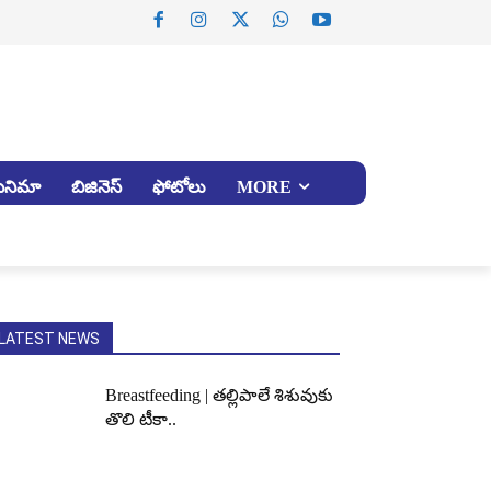
సినిమా
బిజినెస్
ఫోటోలు
MORE
LATEST NEWS
Breastfeeding | తల్లిపాలే శిశువుకు
తొలి టీకా..