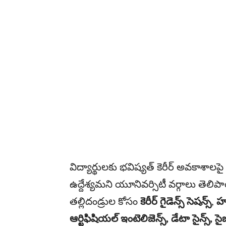
విద్యార్థులకు భవిష్యత్ కెరీర్ అవకాశా
ఉద్దేశ్యమని యూనివర్సిటీ వర్గాలు తెలిపా
తల్లిదండ్రుల కోసం
కెరీర్ గైడెన్స్ సెషన్స్
,
హయ
ఆర్టిఫిషియల్ ఇంటెలిజెన్స్, డేటా సైన్స్, సైబ