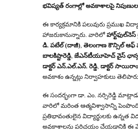
భవిష్యత్ రంగాల్లో అవకాశాలపై నిపుణుల
ఈ కార్యక్రమానికి పలువురు ప్రముఖ విద్య
హాజరుకానున్నారు. వారిలో
హార్ట్‌ఫుల్‌న
డి. పటేల్ (దాజీ)
,
తెలంగాణ కౌన్సిల్ ఆఫ్ 
బాలకిష్టారెడ్డి
,
జేఎన్‌టీయూహెచ్ వైస్ ఛాన్సలర
డాక్టర్ ఎన్.ఎల్.ఎన్. రెడ్డి
,
డాక్టర్ సాయిరాం 
అవకాశం ఉన్నట్లు నిర్వాహకులు తెలిపారు
ఈ సందర్భంగా డా. ఎం. నర్సిరెడ్డి మాట్లాడ
వారిలో మరింత ఆత్మవిశ్వాసాన్ని పెంపొం
ప్రతిభావంతులైన విద్యార్థులకు ఉన్నత
అవకాశాలను పరిచయం చేయడానికి ఈ వ