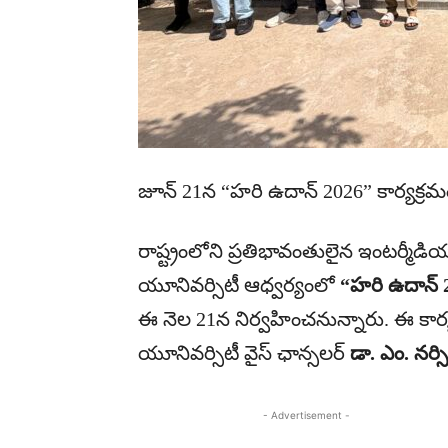
జూన్ 21న “హరి ఉదాన్ 2026” కార్యక్రమ
రాష్ట్రంలోని ప్రతిభావంతులైన ఇంటర్మీడియట్
యూనివర్సిటీ ఆధ్వర్యంలో
“హరి ఉదాన్ 202
ఈ నెల 21న నిర్వహించనున్నారు. ఈ కార్య
యూనివర్సిటీ వైస్ ఛాన్సలర్
డా. ఎం. నర్సిర
- Advertisement -