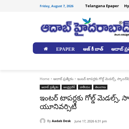
Telangana Epaper
Hy
Friday, August 7, 2026
EPAPER
ఆజ్ కీ బాత్
ఆదాబ్ ప్రత
జిల్లాలు
Home
ఆదాబ్ ప్రత్యేకం
ఇంటర్ టాపర్లకు గోల్డ్ మెడల్స్, స్కాలర
ఆదాబ్ ప్రత్యేకం
ఆంధ్రప్రదేశ్
జాతీయం
తెలంగాణ
ఇంటర్ టాపర్లకు గోల్డ్ మెడల్స్, స
యూనివర్సిటీ
By
Aadab Desk
June 17, 2026 6:31 pm