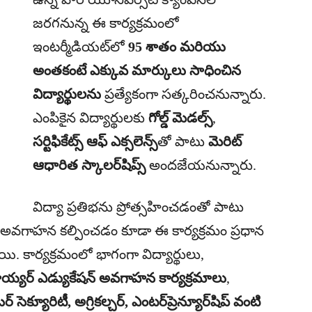
జరగనున్న ఈ కార్యక్రమంలో
ఇంటర్మీడియట్‌లో
95 శాతం మరియు
అంతకంటే ఎక్కువ మార్కులు సాధించిన
విద్యార్థులను
ప్రత్యేకంగా సత్కరించనున్నారు.
ఎంపికైన విద్యార్థులకు
గోల్డ్ మెడల్స్
,
సర్టిఫికేట్స్ ఆఫ్ ఎక్సలెన్స్
తో పాటు
మెరిట్
ఆధారిత స్కాలర్‌షిప్స్
అందజేయనున్నారు.
విద్యా ప్రతిభను ప్రోత్సహించడంతో పాటు
లపై అవగాహన కల్పించడం కూడా ఈ కార్యక్రమం ప్రధాన
యి. కార్యక్రమంలో భాగంగా విద్యార్థులు,
్యర్ ఎడ్యుకేషన్ అవగాహన కార్యక్రమాలు
,
ర్ సెక్యూరిటీ, అగ్రికల్చర్, ఎంటర్‌ప్రెన్యూర్‌షిప్ వంటి