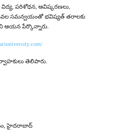
 విద్య, పరిశోధన, ఆవిష్కరణలు,
విలువల సమన్వయంతో భవిష్యత్ తరాలకు
ి ఆయన పేర్కొన్నారు.
ariuniversity.com/
ిర్వాహకులు తెలిపారు.
నం, హైదరాబాద్