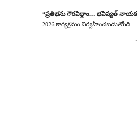
“ప్రతిభను గౌరవిద్దాం… భవిష్యత్ నాయకు
2026 కార్యక్రమం నిర్వహించబడుతోంది.
-