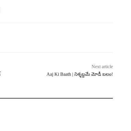
Next article
్
Aaj Ki Baath | నిశ్శబ్దమే మోడీ బలం!