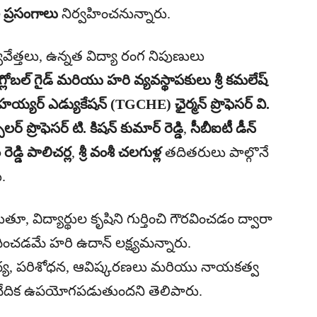
 ప్రసంగాలు
నిర్వహించనున్నారు.
ావేత్తలు, ఉన్నత విద్యా రంగ నిపుణులు
ెస్ గ్లోబల్ గైడ్ మరియు హరి వ్యవస్థాపకులు శ్రీ కమలేష్
హయ్యర్ ఎడ్యుకేషన్ (TGCHE) ఛైర్మన్ ప్రొఫెసర్ వి.
్ ప్రొఫెసర్ టి. కిషన్ కుమార్ రెడ్డి
,
సీబీఐటీ డీన్
రెడ్డి పాలిచర్ల
,
శ్రీ వంశీ చలగుళ్ల
తదితరులు పాల్గొనే
.
ుతూ, విద్యార్థుల కృషిని గుర్తించి గౌరవించడం ద్వారా
దించడమే హరి ఉదాన్ లక్ష్యమన్నారు.
 విద్య, పరిశోధన, ఆవిష్కరణలు మరియు నాయకత్వ
ేదిక ఉపయోగపడుతుందని తెలిపారు.