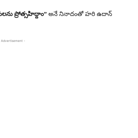
లను ప్రోత్సహిద్దాం”
అనే నినాదంతో హరి ఉదాన్
 Advertisement -