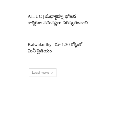
AITUC | మధ్యాహ్న భోజన
కార్మికుల సమస్యలు పరిష్కరించాలి
Kalwakurthy | రూ.1.30 కోట్లతో
మినీ స్టేడియం
Load more