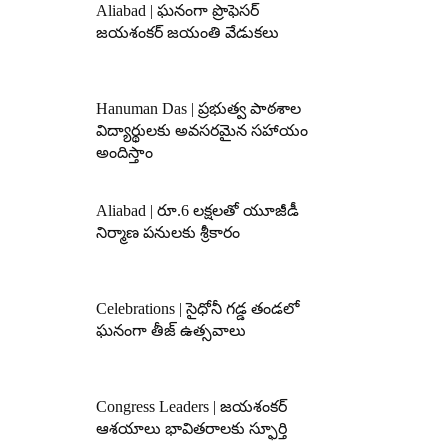
Aliabad | ఘనంగా ప్రొఫెసర్
జయశంకర్ జయంతి వేడుకలు
Hanuman Das | ప్రభుత్వ పాఠశాల
విద్యార్థులకు అవసరమైన సహాయం
అందిస్తాం
Aliabad | రూ.6 లక్షలతో యూజీడీ
నిర్మాణ పనులకు శ్రీకారం
Celebrations | సైధోనీ గడ్డ తండలో
ఘనంగా తీజ్ ఉత్సవాలు
Congress Leaders | జయశంకర్
ఆశయాలు భావితరాలకు స్ఫూర్తి