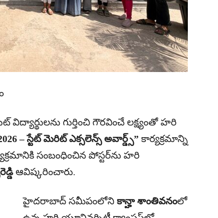
ం
 విద్యార్థులను గుర్తించి గౌరవించే లక్ష్యంతో హరి
6 – స్టేట్ మెరిట్ ఎక్సలెన్స్ అవార్డ్స్”
కార్యక్రమాన్ని
క్రమానికి సంబంధించిన పోస్టర్‌ను హరి
ెడ్డి
ఆవిష్కరించారు.
హైదరాబాద్ సమీపంలోని
కాన్హా శాంతివనం
లో
ఉన్న హరి యూనివర్సిటీ క్యాంపస్‌లో