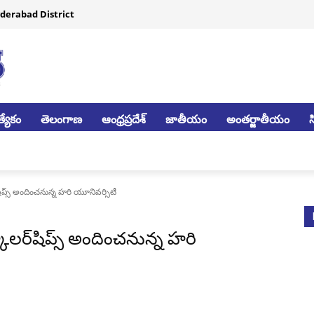
derabad District
్యేకం
తెలంగాణ
ఆంధ్రప్రదేశ్
జాతీయం
అంతర్జాతీయం
్‌షిప్స్ అందించనున్న హరి యూనివర్సిటీ
్కాలర్‌షిప్స్ అందించనున్న హరి