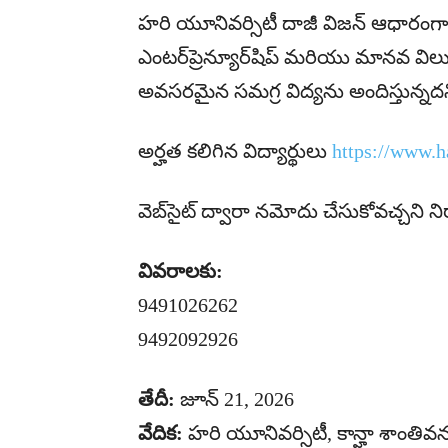
హరి యూనివర్సిటీ దాజీ విజన్ ఆధారంగా
ఎంటర్‌ప్రెన్యూర్‌షిప్ మరియు మానవ 
అవసరమైన సమగ్ర విద్యను అందిస్తున్నదన
అర్హత కలిగిన విద్యార్థులు
https://www.h
వెబ్‌సైట్ ద్వారా నమోదు చేసుకోవచ్చని న
వివరాలకు:
9491026262
9492092926
తేదీ:
జూన్ 21, 2026
వేదిక:
హరి యూనివర్సిటీ, కాన్హా శాంతివ