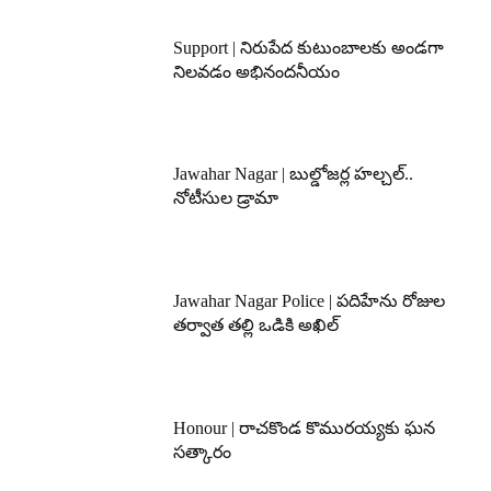
Support | నిరుపేద కుటుంబాలకు అండగా
నిలవడం అభినందనీయం
Jawahar Nagar | బుల్డోజర్ల హల్చల్..
నోటీసుల డ్రామా
Jawahar Nagar Police | పదిహేను రోజుల
తర్వాత తల్లి ఒడికి అఖిల్
Honour | రాచకొండ కొమురయ్యకు ఘన
సత్కారం