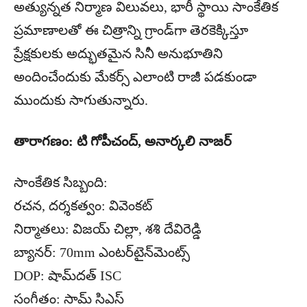
అత్యున్నత నిర్మాణ విలువలు, భారీ స్థాయి సాంకేతిక
ప్రమాణాలతో ఈ చిత్రాన్ని గ్రాండ్‌గా తెరకెక్కిస్తూ
ప్రేక్షకులకు అద్భుతమైన సినీ అనుభూతిని
అందించేందుకు మేకర్స్ ఎలాంటి రాజీ పడకుండా
ముందుకు సాగుతున్నారు.
తారాగణం: టి గోపీచంద్, అనార్కలి నాజర్
సాంకేతిక సిబ్బంది:
రచన, దర్శకత్వం: వివెంకట్
నిర్మాతలు: విజయ్ చిల్లా, శశి దేవిరెడ్డి
బ్యానర్: 70mm ఎంటర్‌టైన్‌మెంట్స్
DOP: షామ్‌దత్ ISC
సంగీతం: సామ్ సిఎస్