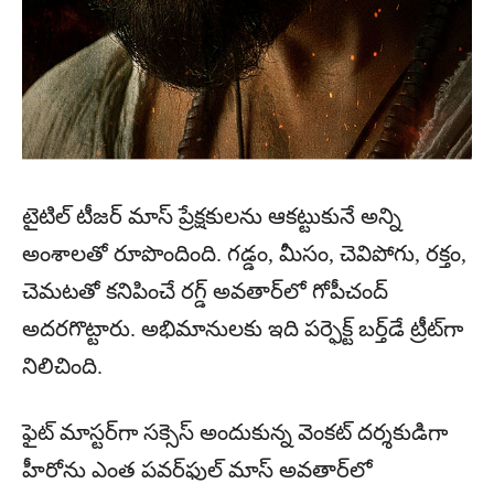
టైటిల్ టీజర్ మాస్ ప్రేక్షకులను ఆకట్టుకునే అన్ని
అంశాలతో రూపొందింది. గడ్డం, మీసం, చెవిపోగు, రక్తం,
చెమటతో కనిపించే రగ్డ్ అవతార్‌లో గోపీచంద్
అదరగొట్టారు. అభిమానులకు ఇది పర్ఫెక్ట్ బర్త్‌డే ట్రీట్‌గా
నిలిచింది.
ఫైట్ మాస్టర్‌గా సక్సెస్ అందుకున్న వెంకట్ దర్శకుడిగా
హీరోను ఎంత పవర్‌ఫుల్ మాస్ అవతార్‌లో