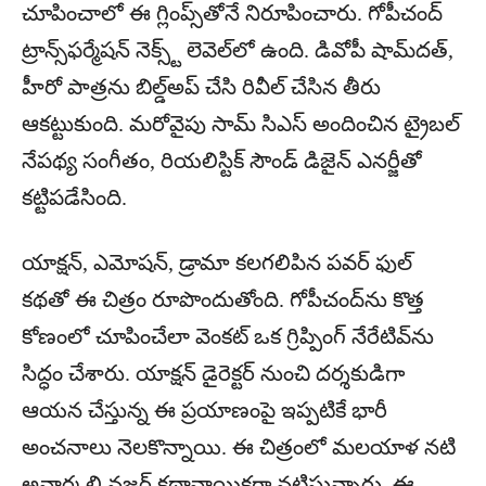
చూపించాలో ఈ గ్లింప్స్‌తోనే నిరూపించారు. గోపీచంద్
ట్రాన్స్‌ఫర్మేషన్ నెక్స్ట్ లెవెల్‌లో ఉంది. డివోపీ షామ్‌దత్,
హీరో పాత్రను బిల్డ్‌అప్ చేసి రివీల్ చేసిన తీరు
ఆకట్టుకుంది. మరోవైపు సామ్ సిఎస్ అందించిన ట్రైబల్
నేపథ్య సంగీతం, రియలిస్టిక్ సౌండ్ డిజైన్ ఎనర్జీతో
కట్టిపడేసింది.
యాక్షన్, ఎమోషన్, డ్రామా కలగలిపిన పవర్ ఫుల్
కథతో ఈ చిత్రం రూపొందుతోంది. గోపీచంద్‌ను కొత్త
కోణంలో చూపించేలా వెంకట్ ఒక గ్రిప్పింగ్ నేరేటివ్‌ను
సిద్ధం చేశారు. యాక్షన్ డైరెక్టర్ నుంచి దర్శకుడిగా
ఆయన చేస్తున్న ఈ ప్రయాణంపై ఇప్పటికే భారీ
అంచనాలు నెలకొన్నాయి. ఈ చిత్రంలో మలయాళ నటి
అనార్కలి నజర్ కథానాయికగా నటిస్తున్నారు. ఈ