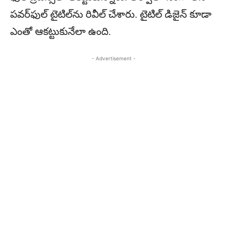
పవర్‌ఫుల్ టైటిల్‌ను రివీల్ చేశారు. టైటిల్ డిజైన్ కూడా
ఎంతో ఆకట్టుకునేలా ఉంది.
- Advertisement -