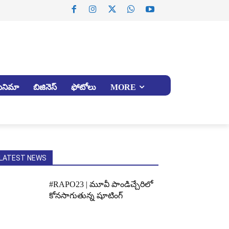
సినిమా
బిజినెస్
ఫోటోలు
MORE
LATEST NEWS
#RAPO23 | మూవీ పాండిచ్చేరిలో
కోనసాగుతున్న షూటింగ్