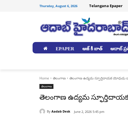
Telangana Epaper
Thursday, August 6, 2026
EPAPER
ఆజ్ కీ బాత్
ఆదాబ్ ప్రత
జిల్లాలు
Home
తెలంగాణ
తెలంగాణ ఉద్యమ స్ఫూర్తిదాయక యోధుడు డా.
తెలంగాణ
తెలంగాణ ఉద్యమ స్ఫూర్తిదాయక 
By
Aadab Desk
June 2, 2026 5:45 pm