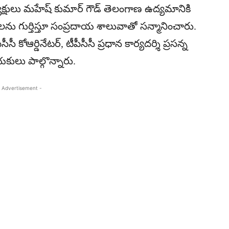
యక్షులు మహేష్ కుమార్ గౌడ్ తెలంగాణ ఉద్యమానికి
ేవలను గుర్తిస్తూ సంప్రదాయ శాలువాతో సన్మానించారు.
ీ కోఆర్డినేటర్, టీపీసీసీ ప్రధాన కార్యదర్శి ప్రసన్న
యకులు పాల్గొన్నారు.
 Advertisement -