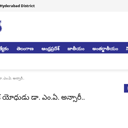
Hyderabad District
్యేకం
తెలంగాణ
ఆంధ్రప్రదేశ్
జాతీయం
అంతర్జాతీయం
 ఎం.ఏ. అన్సారీ..
యోధుడు డా. ఎం.ఏ. అన్సారీ..