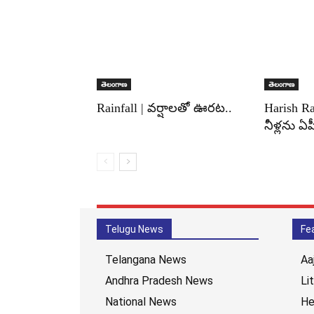
తెలంగాణ
తెలంగాణ
Rainfall | వర్షాలతో ఊరట..
Harish R
నీళ్లను ఏపీ
Telugu News
Fe
Telangana News
Aa
Andhra Pradesh News
Li
National News
He