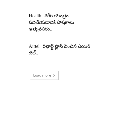
Health | శరీర యంత్రం
పనిచేయడానికి పోషకాలు
అత్యవసరం..
Airtel | రీఛార్జ్ ప్లాన్ పెంచిన ఎయిర్
టెల్..
Load more