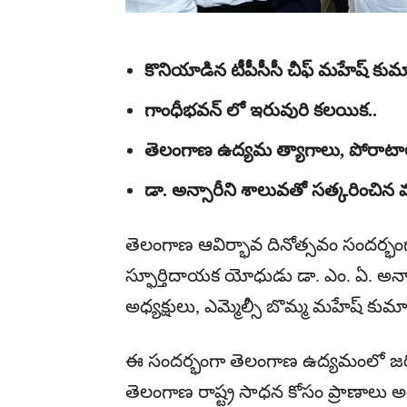
కొనియాడిన టీపీసీసీ చీఫ్ మహేష్ కుమార
గాంధీభవన్ లో ఇరువురి కలయిక..
తెలంగాణ ఉద్యమ త్యాగాలు, పోరాటాల
డా. అన్సారీని శాలువతో సత్కరించిన మ
తెలంగాణ ఆవిర్భావ దినోత్సవం సందర్భం
స్ఫూర్తిదాయక యోధుడు డా. ఎం. ఏ. అన్సా
అధ్యక్షులు, ఎమ్మెల్సీ బొమ్మ మహేష్ కుమ
ఈ సందర్భంగా తెలంగాణ ఉద్యమంలో జరిగి
తెలంగాణ రాష్ట్ర సాధన కోసం ప్రాణాలు