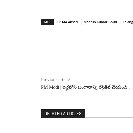
TAGS
Dr MA Ansari
Mahesh Kumar Goud
Telan
Previous article
PM Modi | ఇళ్లలోని బంగారాన్ని రీసైకిల్ చేయండి..
RELATED ARTICLES