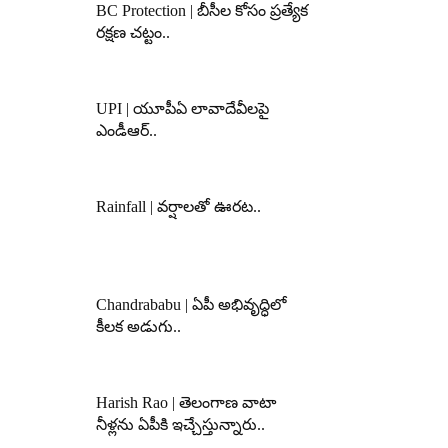
BC Protection | బీసీల కోసం ప్రత్యేక
రక్షణ చట్టం..
UPI | యూపీఏ లావాదేవీలపై
ఎండీఆర్..
Rainfall | వర్షాలతో ఊరట..
Chandrababu | ఏపీ అభివృద్ధిలో
కీలక అడుగు..
Harish Rao | తెలంగాణ వాటా
నీళ్లను ఏపీకి ఇచ్చేస్తున్నారు..