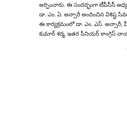
అర్పించారు. ఈ సందర్భంగా టీపీసీసీ అధ్
డా. ఎం. ఏ. అన్సారీ అందించిన విశిష్ట స
ఈ కార్యక్రమంలో డా. ఎం. ఎస్. అన్సారీ, పీసీస
కుమార్ శర్మ, ఇతర సీనియర్ కాంగ్రెస్ నా
-