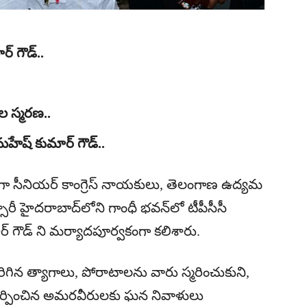
్ గౌడ్..
 స్మరణ..
హేష్ కుమార్ గౌడ్..
గా సీనియర్ కాంగ్రెస్ నాయకులు, తెలంగాణ ఉద్యమ
రీ హైదరాబాద్‌లోని గాంధీ భవన్‌లో టీపీసీసీ
ార్ గౌడ్ ని మర్యాదపూర్వకంగా కలిశారు.
న త్యాగాలు, పోరాటాలను వారు స్మరించుకుని,
 అర్పించిన అమరవీరులకు ఘన నివాళులు