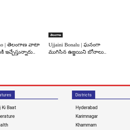
తెలంగాణ
ao | తెలంగాణ వాటా
Ujjaini Bonalu | ఘనంగా
కి ఇచ్చేస్తున్నారు..
ముగిసిన ఉజ్జయిని బోనాలు..
atures
Districts
j Ki Baat
Hyderabad
terature
Karimnagar
alth
Khammam