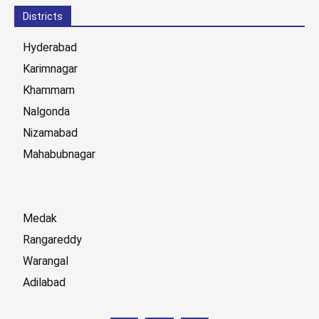
Districts
Hyderabad
Karimnagar
Khammam
Nalgonda
Nizamabad
Mahabubnagar
Medak
Rangareddy
Warangal
Adilabad