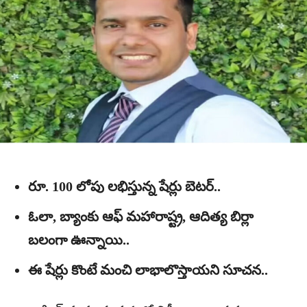
రూ. 100 లోపు లభిస్తున్న షేర్లు బెటర్..
ఓలా, బ్యాంకు ఆఫ్ మహారాష్ట్ర, ఆదిత్య బిర్లా
బలంగా ఊన్నాయి..
ఈ షేర్లు కొంటే మంచి లాభాలొస్తాయని సూచన..