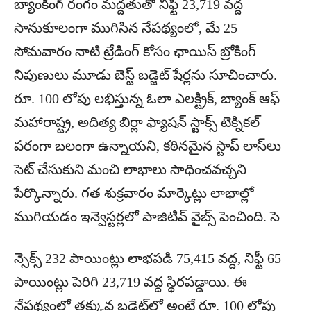
బ్యాంకింగ్ రంగం మద్దతుతో నిఫ్టీ 23,719 వద్ద
సానుకూలంగా ముగిసిన నేపథ్యంలో, మే 25
సోమవారం నాటి ట్రేడింగ్ కోసం ఛాయిస్ బ్రోకింగ్
నిపుణులు మూడు బెస్ట్ బడ్జెట్ షేర్లను సూచించారు.
రూ. 100 లోపు లభిస్తున్న ఓలా ఎలక్ట్రిక్, బ్యాంక్ ఆఫ్
మహారాష్ట్ర, అదిత్య బిర్లా ఫ్యాషన్ స్టాక్స్ టెక్నికల్
పరంగా బలంగా ఉన్నాయని, కఠినమైన స్టాప్ లాస్‌లు
సెట్ చేసుకుని మంచి లాభాలు సాధించవచ్చని
పేర్కొన్నారు. గత శుక్రవారం మార్కెట్లు లాభాల్లో
ముగియడం ఇన్వెస్టర్లలో పాజిటివ్ వైబ్స్ పెంచింది. సె
న్సెక్స్ 232 పాయింట్లు లాభపడి 75,415 వద్ద, నిఫ్టీ 65
పాయింట్లు పెరిగి 23,719 వద్ద స్థిరపడ్డాయి. ఈ
నేపథ్యంలో తక్కువ బడ్జెట్‌లో అంటే రూ. 100 లోపు