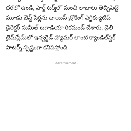
ధరలో ఉండి, షార్ట్ టర్మ్‌లో మంచి లాభాలు తెచ్చిపెట్టే
మూడు బెస్ట్ షేర్లను ఛాయిస్ బ్రోకింగ్ ఎగ్జిక్యూటివ్
డైరెక్టర్ సుమీత్ బగాడియా రికమండ్ చేశారు. డైలీ
టైమ్‌ఫ్రేమ్‌లో ఇన్వర్టెడ్ హ్యామర్ లాంటి క్యాండిల్‌స్టిక్
పాటర్న్ స్పష్టంగా కనిపిస్తోంది.
- Advertisement -