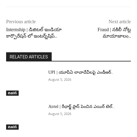
Previous article
Next article
Internship | డిజిటల్ ఇండియా
Fraud | నకిలీ నోట్ల
కార్పొరేషన్ లో ఇంటర్న్‌షిప్..
మాయాజాలం..
RELATED ARTICLES
UPI | యూపీఏ లావాదేవీలపై ఎండీఆర్..
August 5, 2026
బిజినెస్
Airtel | రీఛార్జ్ ప్లాన్ పెంచిన ఎయిర్ టెల్..
August 5, 2026
బిజినెస్