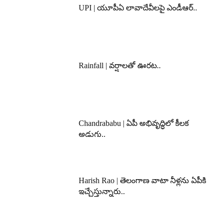
UPI | యూపీఏ లావాదేవీలపై ఎండీఆర్..
Rainfall | వర్షాలతో ఊరట..
Chandrababu | ఏపీ అభివృద్ధిలో కీలక
అడుగు..
Harish Rao | తెలంగాణ వాటా నీళ్లను ఏపీకి
ఇచ్చేస్తున్నారు..