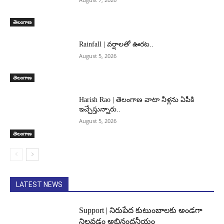
తెలంగాణ
Rainfall | వర్షాలతో ఊరట..
August 5, 2026
తెలంగాణ
Harish Rao | తెలంగాణ వాటా నీళ్లను ఏపీకి
ఇచ్చేస్తున్నారు..
August 5, 2026
తెలంగాణ
LATEST NEWS
Support | నిరుపేద కుటుంబాలకు అండగా
నిలవడం అభినందనీయం