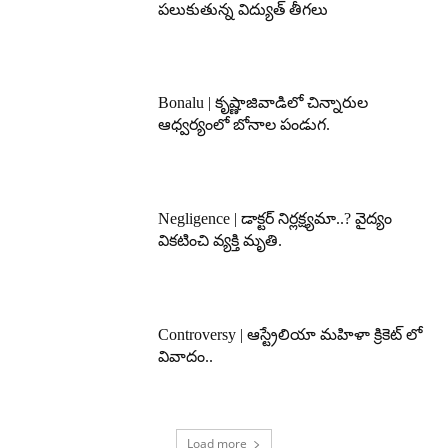
పలుకుతున్న విద్యుత్ తీగలు
Bonalu | కృష్ణాజివాడిలో చిన్నారుల
ఆధ్వర్యంలో బోనాల పండుగ.
Negligence | డాక్టర్ నిర్లక్ష్యమా..? వైద్యం
వికటించి వ్యక్తి మృతి.
Controversy | ఆస్ట్రేలియా మహిళా క్రికెట్ లో
వివాదం..
Load more