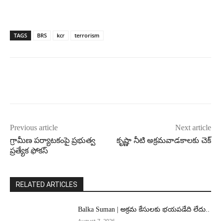
TAGS
BRS
kcr
terrorism
Previous article
Next article
గ్రామీణ పర్యాటకంపై ప్రభుత్వ
కృష్ణా నీటి అక్రమవాడకాలకు చెక్‌
ప్రత్యేక ఫోకస్‌
RELATED ARTICLES
Balka Suman | అక్రమ కేసులకు భయపడేది లేదు..
August 7, 2026