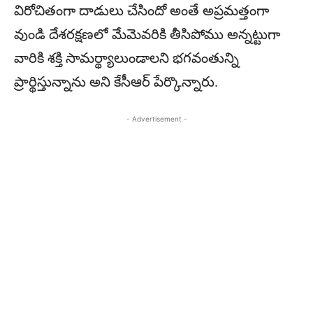
విరోచితంగా దాడులు చేసిందో అంతే అప్రమత్తంగా
వుండి దేశరక్షణలో మేమెవరికి తీసిపోము అన్నట్టుగా
వారికి శక్తి సామర్థ్యాలుండాలని భగవంతున్ని
ప్రార్థిస్తున్నాను అని కేసీఆర్‌ పేర్కొన్నారు.
- Advertisement -