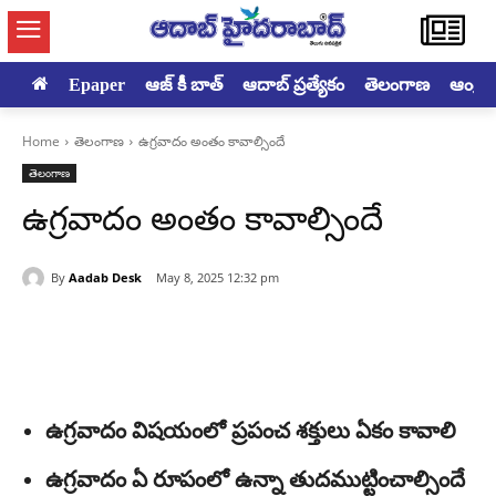
Epaper
ఆజ్ కీ బాత్
ఆదాబ్ ప్రత్యేకం
తెలంగాణ
ఆంధ్రప్ర
Home
తెలంగాణ
ఉగ్రవాదం అంతం కావాల్సిందే
తెలంగాణ
ఉగ్రవాదం అంతం కావాల్సిందే
By
Aadab Desk
May 8, 2025 12:32 pm
ఉగ్రవాదం విషయంలో ప్రపంచ శక్తులు ఏకం కావాలి
ఉగ్రవాదం ఏ రూపంలో ఉన్నా తుదముట్టించాల్సిందే