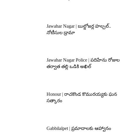
Jawahar Nagar | బుల్డోజర్ల హల్చల్..
నోటీసుల డ్రామా
Jawahar Nagar Police | పదిహేను రోజుల
తర్వాత తల్లి ఒడికి అఖిల్
Honour | రాచకొండ కొమురయ్యకు ఘన
సత్కారం
Gabbilalpet | ప్రమాదాలకు ఆహ్వానం