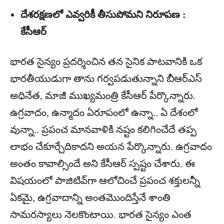
దేశరక్షణలో ఎవ్వరికీ తీసుపోమని నిరూపణ :
కేసీఆర్‌
భారత సైన్యం ప్రదర్శించిన తన సైనిక పాటవానికి ఒక
భారతీయుడుగా తాను గర్వపడుతున్నాని బీఆర్‌ఎస్‌
అధినేత, మాజీ ముఖ్యమంత్రి కేసీఆర్‌ పేర్కొన్నారు.
ఉగ్రవాదం, ఉన్మాదం ఏరూపంలో ఉన్నా.. ఏ దేశంలో
వున్నా.. ప్రపంచ మానవాళికి నష్టం కలిగించేదే తప్ప
లాభం చేకూర్చేదికాదని అయన పేర్కొన్నారు. ఉగ్రవాదం
అంతం కావాల్సిందే అని కేసీఆర్‌ స్పష్టం చేశారు. ఈ
విషయంలో పాజిటివ్‌గా ఆలోచించే ప్రపంచ శక్తులన్నీ
ఏకమై, ఉగ్రవాదాన్ని అంతమొందిస్తేనే శాంతి
సామరస్యాలు నెలకొంటాయి. భారత సైన్యం ఎంత