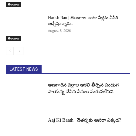
తెలంగాణ
Harish Rao | తెలంగాణ వాటా నీళ్లను ఏపీకి
ఇచ్చేస్తున్నారు..
August 5, 2026
తెలంగాణ
LATEST NEWS
అణగారిన వర్గాల ఆకలి తీర్చిన పండుగ
సాయన్న చేసిన సేవలు మరువలేనివి.
Aaj Ki Baath | నేతన్నకు ఆసరా ఎక్కడ?