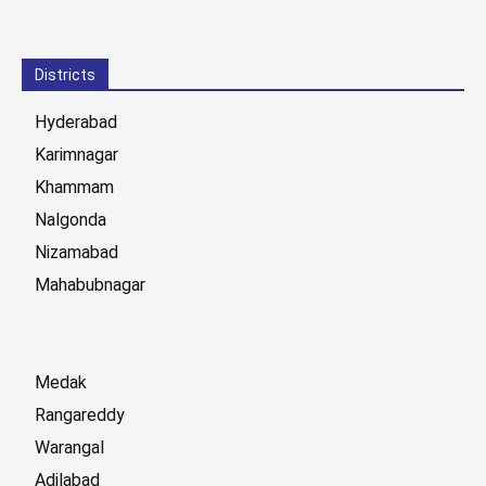
Districts
Hyderabad
Karimnagar
Khammam
Nalgonda
Nizamabad
Mahabubnagar
Medak
Rangareddy
Warangal
Adilabad