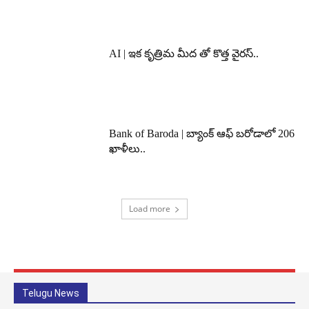
AI | ఇక కృత్రిమ మీద తో కొత్త వైరస్..
Bank of Baroda | బ్యాంక్‌ ఆఫ్‌ బరోడాలో 206
ఖాళీలు..
Load more
Telugu News