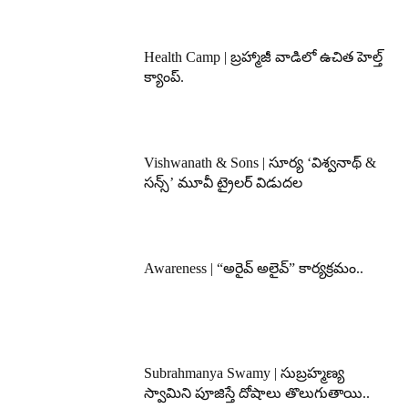
Health Camp | బ్రహ్మాజీ వాడిలో ఉచిత హెల్త్
క్యాంప్.
Vishwanath & Sons | సూర్య ‘విశ్వనాథ్ &
సన్స్’ మూవీ ట్రైలర్ విడుదల
Awareness | “అరైవ్ అలైవ్” కార్యక్రమం..
Subrahmanya Swamy | సుబ్రహ్మణ్య
స్వామిని పూజిస్తే దోషాలు తొలుగుతాయి..