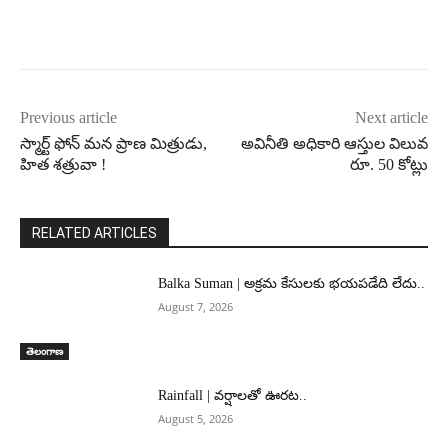
Previous article
Next article
స్మార్ట్ ఫోన్ మన ప్రాణ మిత్రుడు,
అవినీతి అధికారి ఆస్తుల విలువ
హిత శత్రువా !
రూ. 50 కోట్లు
RELATED ARTICLES
Balka Suman | అక్రమ కేసులకు భయపడేది లేదు..
August 7, 2026
తెలంగాణ
Rainfall | వర్షాలతో ఊరట..
August 5, 2026