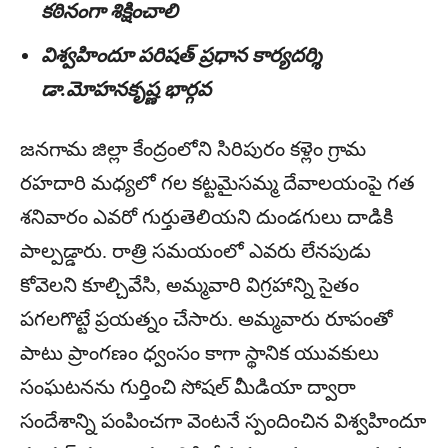
కఠినంగా శిక్షించాలి
విశ్వహిందూ పరిషత్ ప్రధాన కార్యదర్శి
డా.మోహనకృష్ణ భార్గవ
జనగామ జిల్లా కేంద్రంలోని సిరిపురం కళ్లెం గ్రామ
రహదారి మధ్యలో గల కట్టమైసమ్మ దేవాలయంపై గత
శనివారం ఎవరో గుర్తుతెలియని దుండగులు దాడికి
పాల్పడ్డారు‌. రాత్రి సమయంలో ఎవరు లేనపుడు
కోవెలని కూల్చివేసి, అమ్మవారి విగ్రహాన్ని సైతం
పగలగొట్టే ప్రయత్నం చేసారు. అమ్మవారు రూపంతో
పాటు ప్రాంగణం ధ్వంసం కాగా స్థానిక యువకులు
సంఘటనను గుర్తించి సోషల్ మీడియా ద్వారా
సందేశాన్ని పంపించగా వెంటనే స్పందించిన విశ్వహిందూ