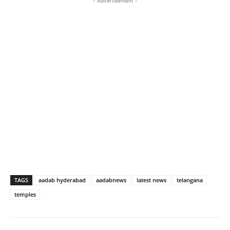
- Advertisement -
TAGS
aadab hyderabad
aadabnews
latest news
telangana
temples