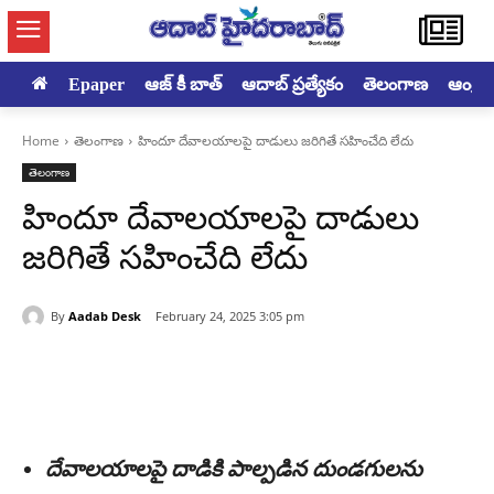
Epaper
ఆజ్ కీ బాత్
ఆదాబ్ ప్రత్యేకం
తెలంగాణ
ఆంధ్రప్ర
Home
తెలంగాణ
హిందూ దేవాలయాలపై దాడులు జరిగితే సహించేది లేదు‌‌
తెలంగాణ
హిందూ దేవాలయాలపై దాడులు
జరిగితే సహించేది లేదు‌‌
By
Aadab Desk
February 24, 2025 3:05 pm
దేవాలయాలపై దాడికి పాల్పడిన దుండగులను