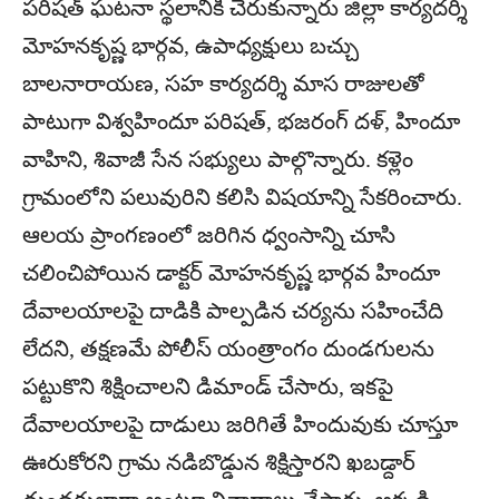
పరిషత్ ఘటనా స్థలానికి చేరుకున్నారు జిల్లా కార్యదర్శి
మోహనకృష్ణ భార్గవ, ఉపాధ్యక్షులు బచ్చు
బాలనారాయణ, సహ కార్యదర్శి మాస రాజులతో
పాటుగా విశ్వహిందూ పరిషత్, భజరంగ్ దళ్, హిందూ
వాహిని, శివాజీ సేన సభ్యులు పాల్గొన్నారు. కళ్లెం
గ్రామంలోని పలువురిని కలిసి విషయాన్ని సేకరించారు.
ఆలయ ప్రాంగణంలో జరిగిన ధ్వంసాన్ని చూసి
చలించిపోయిన డాక్టర్ మోహనకృష్ణ భార్గవ హిందూ
దేవాలయాలపై దాడికి పాల్పడిన చర్యను సహించేది
లేదని, తక్షణమే పోలీస్ యంత్రాంగం దుండగులను
పట్టుకొని శిక్షించాలని డిమాండ్ చేసారు, ఇకపై
దేవాలయాలపై దాడులు జరిగితే హిందువుకు చూస్తూ
ఊరుకోరని గ్రామ నడిబొడ్డున శిక్షిస్తారని ఖబడ్దార్