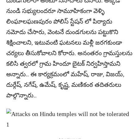
దుండగులారా అంటూ నినాదాలు చేసారు. అక్కడి
నుండి సభ్యులందరూ సామూహికంగా వెళ్ళి
లింఘాలఘణపురం పోలిస్ స్టేషన్ లో పిర్యాదు
నమోదు చేసారు, వెంటనే దుండగులను పట్టుకొని
శిక్షించాలని, ఇటువంటి ఘటనలు మళ్లీ జరగకుండా
చర్యలు తీసుకోవాలని కోరారు. అనంతరం గ్రామస్తులను
కలిసి త్వరలో గ్రామ హిందూ బైటక్ నిర్వహిస్తామని
అన్నారు.. ఈ కార్యక్రమంలో మహేష్, రాజు, విజయ్,
దుర్గేష్, నగేష్, ఉమేష్, కృష్ణ, మణికంఠ తదితరులు
పాల్గొన్నారు..