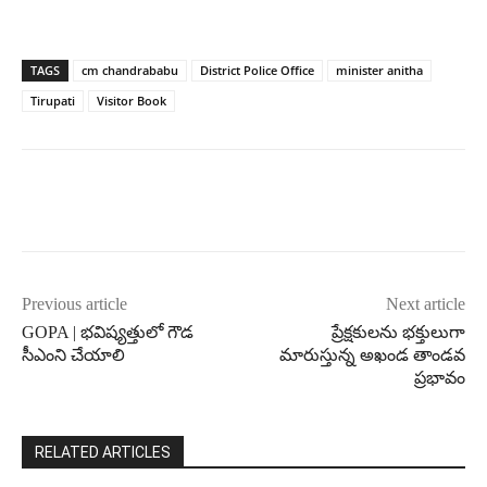
TAGS
cm chandrababu
District Police Office
minister anitha
Tirupati
Visitor Book
Previous article
Next article
GOPA | భవిష్యత్తులో గౌడ
ప్రేక్షకులను భక్తులుగా
సీఎంని చేయాలి
మారుస్తున్న అఖండ తాండవ
ప్రభావం
RELATED ARTICLES