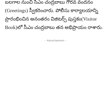
బలగాల నుంచి సీఎం చంద్రబాబు గౌరవ వందనం
(Greetings) స్వీకరించారు. పోలీసు కార్యాలయాన్ని
ప్రారంభించిన అనంతరం విజిటర్స్ పుస్తకం(Visitor
Book)లో సీఎం చంద్రబాబు తన అభిప్రాయం రాశారు.
- Advertisement -