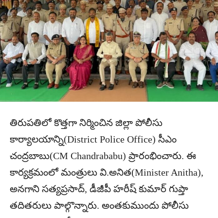
తిరుపతిలో కొత్తగా నిర్మించిన జిల్లా పోలీసు
కార్యాలయాన్ని(District Police Office) సీఎం
చంద్రబాబు(CM Chandrababu) ప్రారంభించారు. ఈ
కార్యక్రమంలో మంత్రులు వి.అనిత(Minister Anitha),
అనగాని సత్యప్రసాద్, డీజీపీ హరీష్ కుమార్ గుప్తా
తదితరులు పాల్గొన్నారు. అంతకుముందు పోలీసు