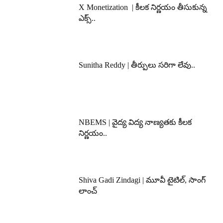
X Monetization | కీలక నిర్ణయం తీసుకున్న
ఎక్స్..
Sunitha Reddy | తీర్పులు సరిగా లేవు..
NBEMS | వైద్య విద్య నాణ్యతకు కీలక
నిర్ణయం..
Shiva Gadi Zindagi | మూవీ టైటిల్, సాంగ్
లాంచ్