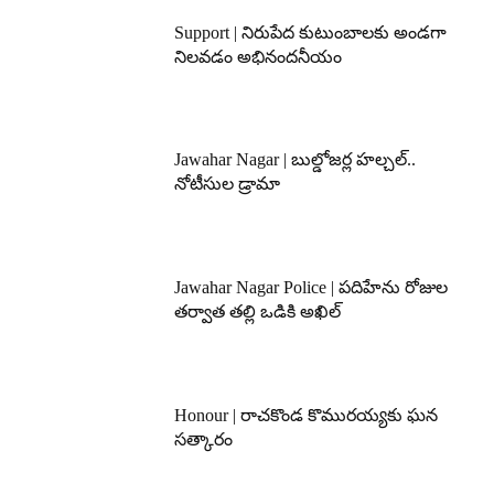
Support | నిరుపేద కుటుంబాలకు అండగా
నిలవడం అభినందనీయం
Jawahar Nagar | బుల్డోజర్ల హల్చల్..
నోటీసుల డ్రామా
Jawahar Nagar Police | పదిహేను రోజుల
తర్వాత తల్లి ఒడికి అఖిల్
Honour | రాచకొండ కొమురయ్యకు ఘన
సత్కారం