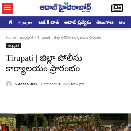
Epaper
ఆజ్ కీ బాత్
ఆదాబ్ ప్రత్యేకం
తెలంగాణ
ఆంధ్రప్ర
Home
ఆంధ్రప్రదేశ్
Tirupati | జిల్లా పోలీసు కార్యాలయం ప్రారంభం
ఆంధ్రప్రదేశ్
Tirupati | జిల్లా పోలీసు
కార్యాలయం ప్రారంభం
By
Aadab Desk
December 26, 2025 10:57 pm