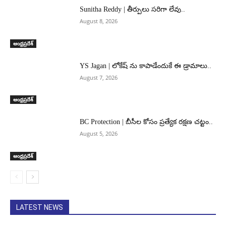
Sunitha Reddy | తీర్పులు సరిగా లేవు..
August 8, 2026
ఆంధ్రప్రదేశ్
YS Jagan | లోకేష్ ను కాపాడేందుకే ఈ డ్రామాలు..
August 7, 2026
ఆంధ్రప్రదేశ్
BC Protection | బీసీల కోసం ప్రత్యేక రక్షణ చట్టం..
August 5, 2026
ఆంధ్రప్రదేశ్
LATEST NEWS