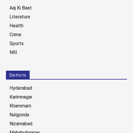
Aaj Ki Baat
Literature
Health
Crime
Sports
NRI
Districts
Hyderabad
Karimnagar
Khammam
Nalgonda
Nizamabad
Mahabubnagar