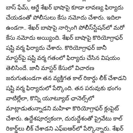
బాస్‌ ఫేమ్‌, ఆర్జే శేఖర్‌ భాషాపై కూడా లావణ్య ఫిర్యాదు
చేయడంతో పోలీసులు కేసు నమోదు చేశారు. ఇదిలా
ఉండగా.. శేఖర్‌ బాషాపై నార్సింగి పోలీస్‌స్టేషన్‌లో మరో
కేసు నమోదు అయ్యింది. శేఖర్‌ బాషాపై కొరియోగ్రాఫర్‌
షష్టి వర్మ ఫిర్యాదు చేశారు. కొరియోగ్రాఫర్‌ జానీ
మాస్టర్‌పై షష్టి వర్మ గతంలో ఫిర్యాదు చేసిన విషయం
తెలిసిందే. జానీ మాస్టర్‌ కేసులో విచారణ
జరుగుతుండగా తన వ్యక్తిగత కాల్‌ రికార్డు లీక్‌ చేశాడని
షష్టి వర్మ ఫిర్యాదులో పేర్కొంది. తన పరువుకు భంగం
వాటిల్లేలా, కొన్ని యూట్యూబ్‌ ఛానెల్స్‌లో
మాట్లాడుతున్నాడని మహిళా కొరియోగ్రాఫర్‌ క్లంపైట్‌
చేశారు. ఉద్దేశపూర్వకంగా, దురుద్దేశంతో ప్రైవేటు కాల్‌
రికార్డ్‌లు లీక్‌ చేశాడని ఎఫ్‌ఐఆర్‌లో పేర్కొన్నారు. శేఖర్‌