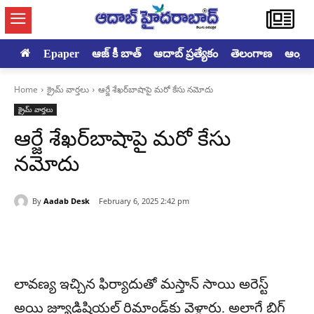
Epaper
ఆజ్ కీ బాత్
ఆదాబ్ ప్రత్యేకం
తెలంగాణ
ఆంధ్రప్ర
Home
క్రైమ్ వార్తలు
ఆర్జే శేఖర్‌బాషాపై మరో కేసు నమోదు
క్రైమ్ వార్తలు
ఆర్జే శేఖర్‌బాషాపై మరో కేసు
నమోదు
By
Aadab Desk
February 6, 2025 2:42 pm
లావణ్య ఇచ్చిన ఫిర్యాదుతో మస్తాన్‌ సాయి అరెస్ట్‌
అయి జ్యూడిషియల్‌ రిమాండ్‌కు వెళ్లారు. అలాగే బిగ్‌