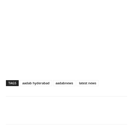
TAGS
aadab hyderabad
aadabnews
latest news