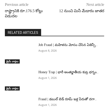
Previous article
Next article
రాష్ట్రానికి రూ.176.5 కోట్లు
12 నుంచి మినీ మేడారం జాతర
విడుద‌ల‌
RELATED ARTICLES
Job Fraud | మహిళను మోసం చేసిన ఏజెన్సీ..
August 8, 2026
క్రైమ్ వార్తలు
Honey Trap | భారీ అంతర్జాతీయ కుట్ర భగ్నం..
August 1, 2026
క్రైమ్ వార్తలు
Fraud | డబుల్ బెడ్ రూమ్ ఇళ్ల పేరుతో దగా..
August 1, 2026