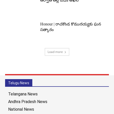
తర్వాత తల్లి ఒడికి అఖిల్
Honour | రాచకొండ కొమురయ్యకు ఘన
సత్కారం
Load more
Telugu News
Telangana News
Andhra Pradesh News
National News