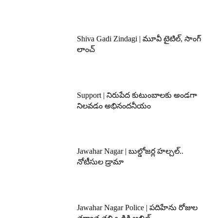
Shiva Gadi Zindagi | మూవీ టైటిల్, సాంగ్
లాంచ్
Support | నిరుపేద కుటుంబాలకు అండగా
నిలవడం అభినందనీయం
Jawahar Nagar | బుల్డోజర్ల హల్చల్..
నోటీసుల డ్రామా
Jawahar Nagar Police | పదిహేను రోజుల