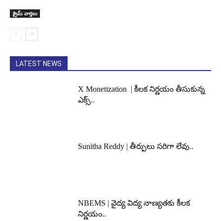
క్రైమ్ వార్తలు
LATEST NEWS
X Monetization | కీలక నిర్ణయం తీసుకున్న
ఎక్స్..
Sunitha Reddy | తీర్పులు సరిగా లేవు..
NBEMS | వైద్య విద్య నాణ్యతకు కీలక
నిర్ణయం..