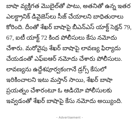
బాషా వ్యక్తిగత మొబైల్‌తో పాటు, అతనితో ఉన్న ఇతర
ఎలక్ట్రానిక్‌ డివైజెస్‌లు సీజ్‌ చేయాలని బాధితురాలు
కోరింది. దీంతో శేఖర్‌ బాషాపై బీఎన్‌ఎస్‌ యాక్ట్‌ సెక్షన్‌ 79,
67, ఐటీ యాక్ట్‌ 72 కింద పోలీసులు కేసు నమోదు
చేశారు. మరోవైపు శేఖర్‌ బాషాపై లావణ్య ఫిర్యాదు
చేయడంతో ఎఫ్‌ఐఆర్‌ నమోదు చేశారు పోలీసులు.
లావణ్యను ఉద్దేశపూర్వకంగానే డ్రగ్స్‌ కేసులో
ఇరికించాలని ఇటు మస్తాన్‌ సాయి, శేఖర్‌ బాషా
ప్రయత్నం చేశారంటూ ఓ ఆడియో పోలీసులకు
ఇవ్వడంతో శేఖర్‌ బాషాపై కేసు నమోదు అయ్యింది.
- Advertisement -