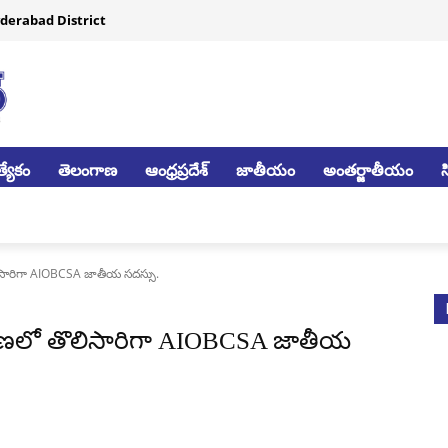
derabad District
్యేకం
తెలంగాణ
ఆంధ్రప్రదేశ్
జాతీయం
అంతర్జాతీయం
సారిగా AIOBCSA జాతీయ సదస్సు.
ాణలో తొలిసారిగా AIOBCSA జాతీయ