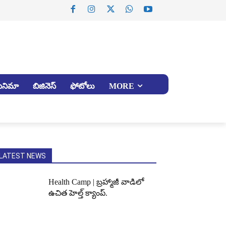
సినిమా
బిజినెస్
ఫోటోలు
MORE
LATEST NEWS
Health Camp | బ్రహ్మాజీ వాడిలో
ఉచిత హెల్త్ క్యాంప్.