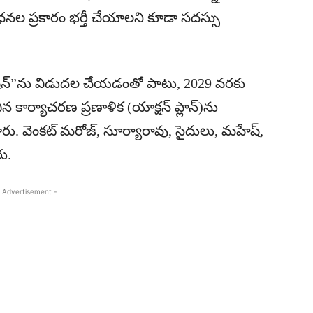
బంధనల ప్రకారం భర్తీ చేయాలని కూడా సదస్సు
రేషన్”ను విడుదల చేయడంతో పాటు, 2029 వరకు
కార్యాచరణ ప్రణాళిక (యాక్షన్ ప్లాన్)ను
ంచారు. వెంకట్ మరోజ్, సూర్యారావు, సైదులు, మహేష్,
ు.
 Advertisement -