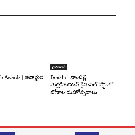
హైదరాబాద్‌
b Awards | అవార్డుల
Bonalu | నాంపల్లి
మెట్రోపాలిటన్ క్రిమినల్ కోర్టులో
బోనాల మహోత్సవాలు