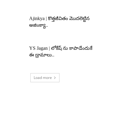
Ajinkya | కొత్తజీవితం మొదలెట్టిన
అజింక్యా..
YS Jagan | లోకేష్ ను కాపాడేందుకే
ఈ డ్రామాలు..
Load more