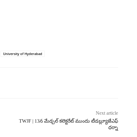
University of Hyderabad
Next article
TWJF | 13న మేడ్చల్ కలెక్టరేట్ ముందు టీడబ్ల్యూజేఎఫ్
ధర్నా