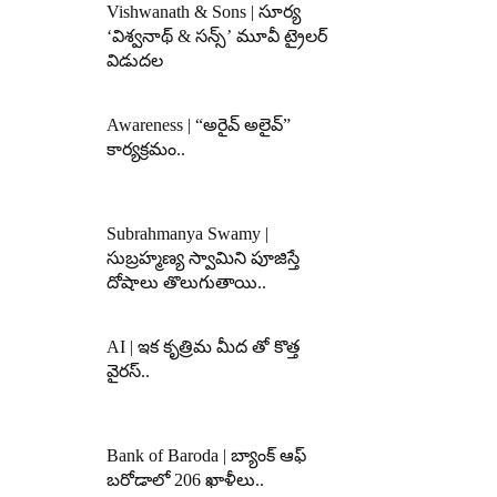
Vishwanath & Sons | సూర్య
‘విశ్వనాథ్ & సన్స్’ మూవీ ట్రైలర్
విడుదల
Awareness | “అరైవ్ అలైవ్”
కార్యక్రమం..
Subrahmanya Swamy |
సుబ్రహ్మణ్య స్వామిని పూజిస్తే
దోషాలు తొలుగుతాయి..
AI | ఇక కృత్రిమ మీద తో కొత్త
వైరస్..
Bank of Baroda | బ్యాంక్‌ ఆఫ్‌
బరోడాలో 206 ఖాళీలు..