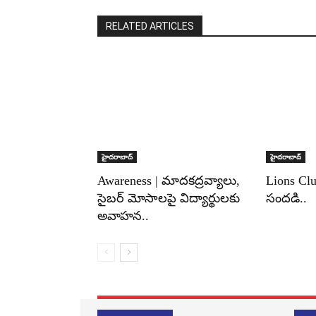
RELATED ARTICLES
హైదరాబాద్‌
హైదరాబాద్‌
Awareness | మాదకద్రవ్యాలు,
Lions Clu
సైబర్ మోసాలపై విద్యార్థులకు
సందడి..
అవాహన..