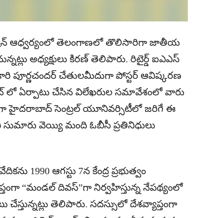
షన్ ఆధ్వర్యంలో తెలంగాణలో తొలిసారిగా జాతీయ
ున్నట్లు అధ్యక్షులు కిరణ్ తెలిపారు. రిటైర్డ్ ఐఎఎస్
ధికారి పూర్ణచందర్ చేతులమీదుగా పోస్టర్ ఆవిష్కరణ
్లబ్ లో ఏర్పాటు చేసిన విలేఖరుల సమావేశంలో వారు
హైదరాబాద్ సెంట్రల్ యూనివర్సిటీలో జరిగే ఈ
చి సుమారు వెయ్యి మంది ఓబీసీ ప్రతినిధులు
ికను 1990 ఆగస్టు 7న కేంద్ర ప్రభుత్వం
యాప్తంగా “మండల్ దివస్”గా నిర్వహిస్తున్న నేపథ్యంలో
స్తున్నట్లు తెలిపారు. సదస్సులో దేశవ్యాప్తంగా