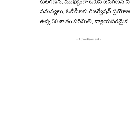
కులగణన, ముఖ్యంగా ఓబీసీ జనగణన నిర్
సమస్యలు, ఓబీసీలకు రిజర్వేషన్ ప్రయోజనా
ఉన్న 50 శాతం పరిమితి, న్యాయపరమైన అ
- Advertisement -