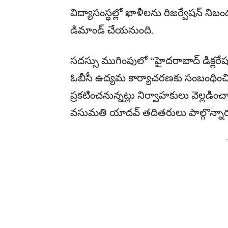
విద్యాసంస్థల్లో ఖాళీలను రిజర్వేషన్ ని
డిమాండ్ చేయనుంది.
సదస్సు ముగింపులో “హైదరాబాద్ డిక్ల
ఓబీసీ ఉద్యమ కార్యాచరణకు సంబంధించిన 
ప్రకటించనున్నట్లు నిర్వాహకులు వెల్లడి
వసుమతి యాదవ్ తదితరులు పాల్గొన్నార
-