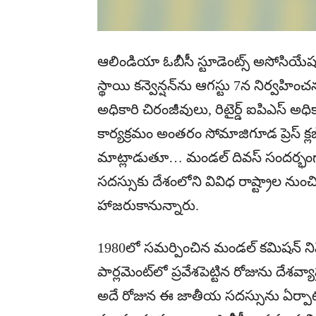
ఆలిండియా ఓబీసీ స్టూడెంట్స్ అసోసియే
స్థాయి కన్వెన్షన్‌ను ఆగస్టు 7న నిర్వహించన
అధికారి చిరంజీవులు, రిటైర్డ్ ఐపిఎస్ అ
కార్యక్రమం అంతరం సోమాజిగూడ ప్రెస్ క
మాట్లాడుతూ… మండల్ దివస్ సందర్భంగా 
సదస్సుకు దేశంలోని వివిధ రాష్ట్రాల నుం
హాజరుకానున్నారు.
1980లో సమర్పించిన మండల్ కమిషన్ నివేద
పార్లమెంట్‌లో ప్రవేశపెట్టిన రోజును దేశవ్
అదే రోజున ఈ జాతీయ సదస్సును ఏర్పాటు చే