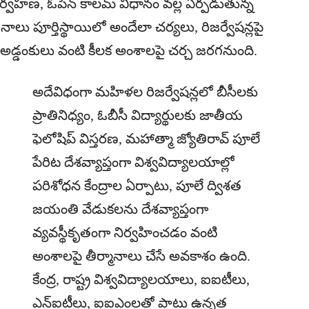
వహణ, ఓపెన్ కాలమ్ విధానం వల్ల ఏర్పడుతున్న
లు పూర్తిస్థాయిలో అందేలా చర్యలు, రిజర్వేషన్లపై
డ్డంకులు వంటి కీలక అంశాలపై చర్చ జరగనుంది.
అదేవిధంగా మహిళల రిజర్వేషన్లలో బీసీలకు
ప్రాతినిధ్యం, ఓబీసీ విద్యార్థులకు జాతీయ
ఫెలోషిప్ విస్తరణ, మహాత్మా జ్యోతిరావ్ పూలే
పేరిట దేశవ్యాప్తంగా విశ్వవిద్యాలయాల్లో
పరిశోధన కేంద్రాల ఏర్పాటు, పూలే ద్విశత
జయంతి వేడుకలను దేశవ్యాప్తంగా
వ్యవస్థీకృతంగా నిర్వహించడం వంటి
అంశాలపై తీర్మానాలు చేసే అవకాశం ఉంది.
కేంద్ర, రాష్ట్ర విశ్వవిద్యాలయాలు, ఐఐటీలు,
ఎన్‌ఐటీలు, ఐఐఎంలతో పాటు ఉన్నత