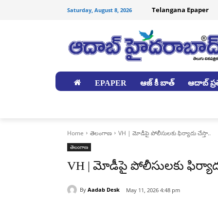
Telangana Epaper
Saturday, August 8, 2026
EPAPER
ఆజ్ కీ బాత్
ఆదాబ్ ప్రత
జిల్లాలు
Home
తెలంగాణ
VH | మోడీపై పోలీసులకు ఫిర్యాదు చేస్తా..
తెలంగాణ
VH | మోడీపై పోలీసులకు ఫిర్యాదు 
By
Aadab Desk
May 11, 2026 4:48 pm