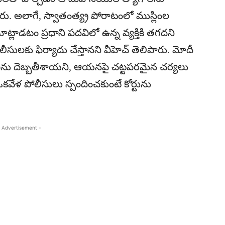
ు. అలాగే, స్వాతంత్య్ర పోరాటంలో ముస్లింల
మాట్లాడటం ప్రధాని పదవిలో ఉన్న వ్యక్తికి తగదని
ీసులకు ఫిర్యాదు చేస్తానని వీహెచ్ తెలిపారు. మోదీ
ావాలను దెబ్బతీశాయని, ఆయనపై చట్టపరమైన చర్యలు
ేళ పోలీసులు స్పందించకుంటే కోర్టును
 Advertisement -