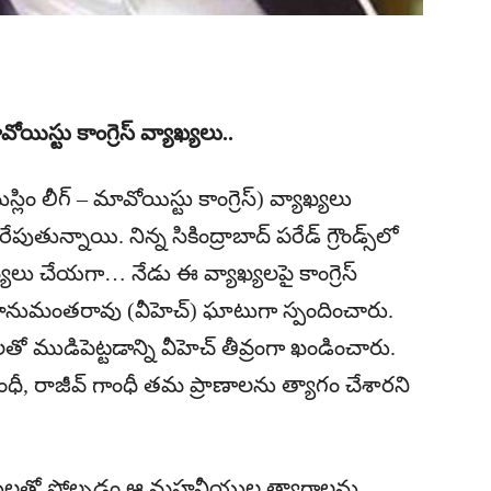
యిస్టు కాంగ్రెస్ వ్యాఖ్యలు..
్లిం లీగ్ – మావోయిస్టు కాంగ్రెస్) వ్యాఖ్యలు
ుతున్నాయి. నిన్న సికింద్రాబాద్ పరేడ్ గ్రౌండ్స్‌లో
యలు చేయగా… నేడు ఈ వ్యాఖ్యలపై కాంగ్రెస్
 హనుమంతరావు (వీహెచ్) ఘాటుగా స్పందించారు.
టులతో ముడిపెట్టడాన్ని వీహెచ్ తీవ్రంగా ఖండించారు.
ధీ, రాజీవ్ గాంధీ తమ ప్రాణాలను త్యాగం చేశారని
యిస్టులతో పోల్చడం ఆ మహనీయుల త్యాగాలను