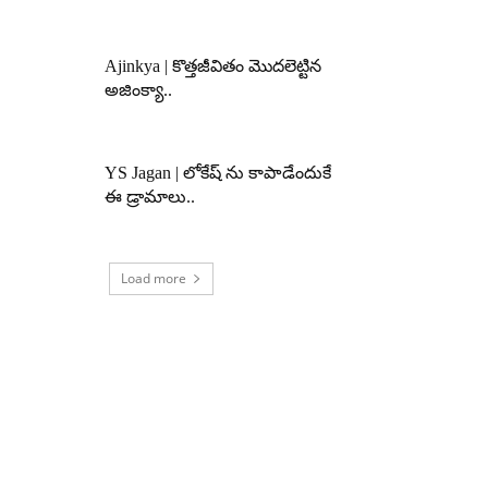
Ajinkya | కొత్తజీవితం మొదలెట్టిన
అజింక్యా..
YS Jagan | లోకేష్ ను కాపాడేందుకే
ఈ డ్రామాలు..
Load more