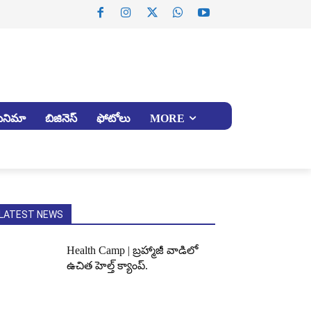
సినిమా
బిజినెస్
ఫోటోలు
MORE
LATEST NEWS
Health Camp | బ్రహ్మాజీ వాడిలో
ఉచిత హెల్త్ క్యాంప్.