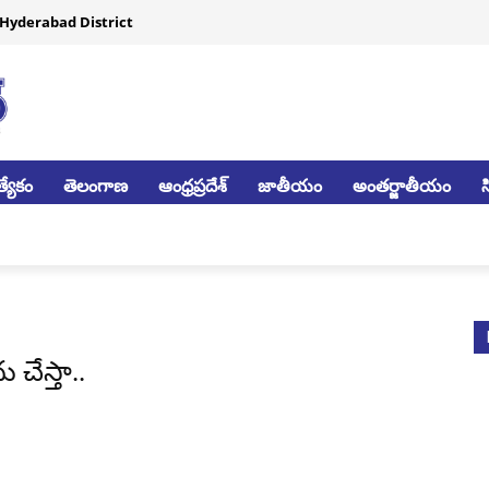
Hyderabad District
్యేకం
తెలంగాణ
ఆంధ్రప్రదేశ్
జాతీయం
అంతర్జాతీయం
చేస్తా..