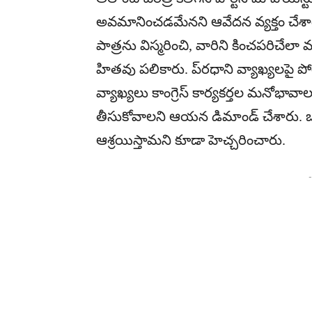
అవమానించడమేనని ఆవేదన వ్యక్తం చేశార
పాత్రను విస్మరించి, వారిని కించపరిచేలా 
హితవు పలికారు. ప్రధాని వ్యాఖ్యలపై పోల
వ్యాఖ్యలు కాంగ్రెస్ కార్యకర్తల మనోభ
తీసుకోవాలని ఆయన డిమాండ్ చేశారు. ఒకవ
ఆశ్రయిస్తామని కూడా హెచ్చరించారు.
-