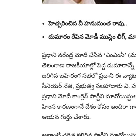
హెచ్చరించిన వీ హనుమంత రావు..
దుమారం రేపిన మోడీ ముస్లిం లీగ్, మావో
ప్రధాని నరేంద్ర మోదీ చేసిన ‘ఎంఎంసీ’ (ముస
తెలంగాణ రాజకీయాల్లో పెద్ద దుమారాన్నే రేప
జరిగిన బహిరంగ సభలో ప్రధాని ఈ వ్యాఖ్
సీనియర్ నేత, ప్రభుత్వ సలహాదారు వి.
ప్రధాని మోదీ కాంగ్రెస్ పార్టీని మావోయిస్
హింస కారణంగానే దేశం కోసం ఇందిరా గాం
ఆయన గుర్తు చేశారు.
అలాంటి చరిత్ర కలిగిన పార్టీని మావో