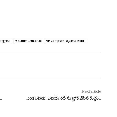
ongress
v hanumantha rao
VH Complaint Against Modi
Next article
..
Reel Block | విజయ్ రీల్ ను బ్లాక్ చేసిన కేంద్రం..