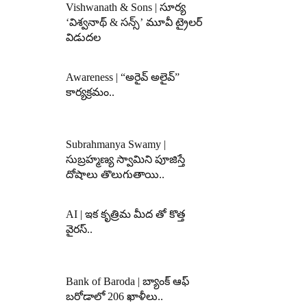
Vishwanath & Sons | సూర్య
‘విశ్వనాథ్ & సన్స్’ మూవీ ట్రైలర్
విడుదల
Awareness | “అరైవ్ అలైవ్”
కార్యక్రమం..
Subrahmanya Swamy |
సుబ్రహ్మణ్య స్వామిని పూజిస్తే
దోషాలు తొలుగుతాయి..
AI | ఇక కృత్రిమ మీద తో కొత్త
వైరస్..
Bank of Baroda | బ్యాంక్‌ ఆఫ్‌
బరోడాలో 206 ఖాళీలు..