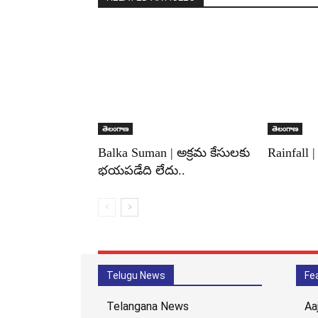
తెలంగాణ
తెలంగాణ
Balka Suman | అక్రమ కేసులకు
Rainfall 
భయపడేది లేదు..
Telugu News
Fe
Telangana News
Aa