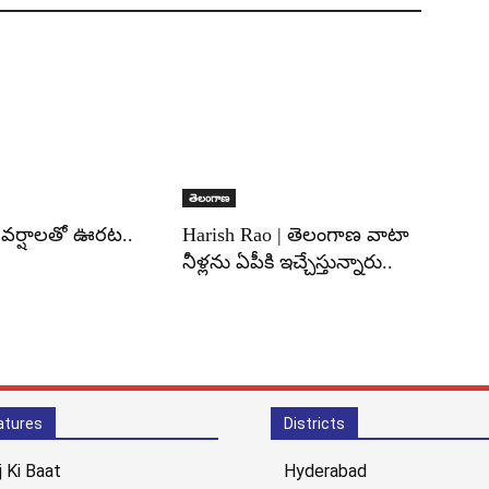
తెలంగాణ
| వర్షాలతో ఊరట..
Harish Rao | తెలంగాణ వాటా
నీళ్లను ఏపీకి ఇచ్చేస్తున్నారు..
atures
Districts
j Ki Baat
Hyderabad