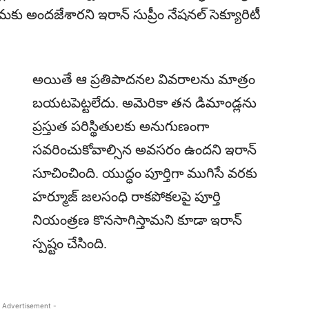
ు అందజేశారని ఇరాన్ సుప్రీం నేషనల్ సెక్యూరిటీ
అయితే ఆ ప్రతిపాదనల వివరాలను మాత్రం
బయటపెట్టలేదు. అమెరికా తన డిమాండ్లను
ప్రస్తుత పరిస్థితులకు అనుగుణంగా
సవరించుకోవాల్సిన అవసరం ఉందని ఇరాన్
సూచించింది. యుద్ధం పూర్తిగా ముగిసే వరకు
హర్మూజ్ జలసంధి రాకపోకలపై పూర్తి
నియంత్రణ కొనసాగిస్తామని కూడా ఇరాన్
స్పష్టం చేసింది.
 Advertisement -