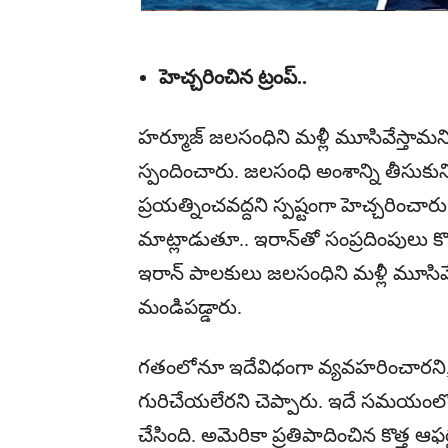
హెచ్చరించిన ట్రంప్..
హర్మూజ్‌ జలసంధిని మళ్లీ మూసివేస్తామని
స్పందించారు. జలసంధి అంశాన్ని తీసుకున
ప్రయత్నించవద్దని స్పష్టంగా హెచ్చరించా
మాట్లాడుతూ.. ఇరాన్‌తో సంప్రదింపులు
ఇరాన్‌ పాలకులు జలసంధిని మళ్లీ మూసివే
మండిపడ్డారు.
గతంలోనూ ఇదేవిధంగా వ్యవహరించారని, అయి
గురిచేయలేరని చెప్పారు. ఇదే సమయంల
చేసింది. అమెరికా ప్రతిపాదించిన కొత్త ఆఫర్ల