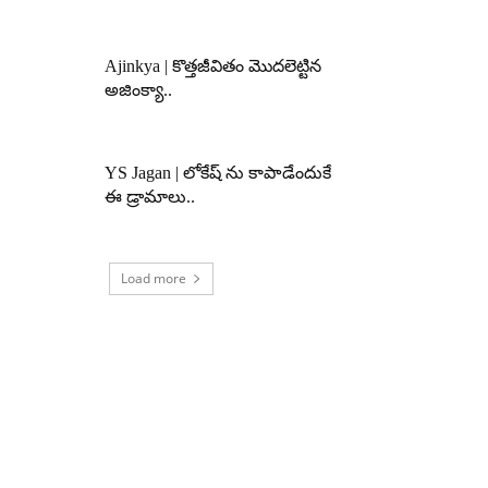
Ajinkya | కొత్తజీవితం మొదలెట్టిన
అజింక్యా..
YS Jagan | లోకేష్ ను కాపాడేందుకే
ఈ డ్రామాలు..
Load more