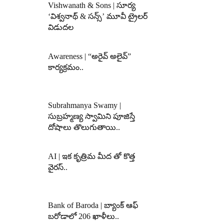
Vishwanath & Sons | సూర్య
‘విశ్వనాథ్ & సన్స్’ మూవీ ట్రైలర్
విడుదల
Awareness | “అరైవ్ అలైవ్”
కార్యక్రమం..
Subrahmanya Swamy |
సుబ్రహ్మణ్య స్వామిని పూజిస్తే
దోషాలు తొలుగుతాయి..
AI | ఇక కృత్రిమ మీద తో కొత్త
వైరస్..
Bank of Baroda | బ్యాంక్‌ ఆఫ్‌
బరోడాలో 206 ఖాళీలు..