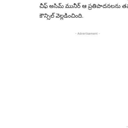
చీఫ్ అసిమ్ మునీర్ ఆ ప్రతిపాదనలను తమక
కౌన్సిల్ వెల్లడించింది.
- Advertisement -
-