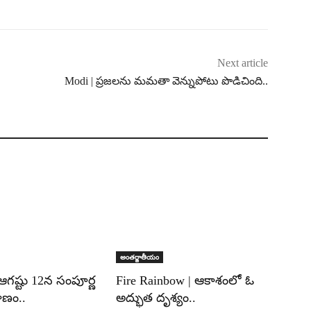
Next article
Modi | ప్రజలను మమతా వెన్నుపోటు పొడిచింది..
అంతర్జాతీయం
 ఆగష్టు 12న సంపూర్ణ
Fire Rainbow | ఆకాశంలో ఓ
హణం..
అద్భుత దృశ్యం..