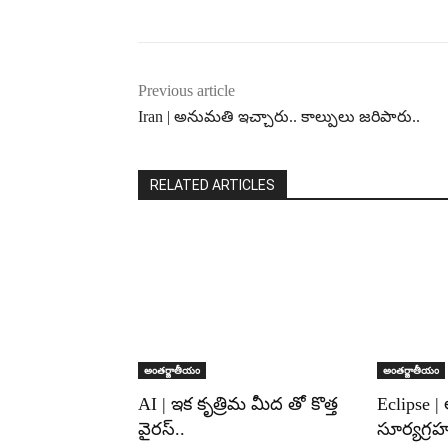
Previous article
Iran | అనుమతి ఇచ్చారు.. కాల్పులు జరిపారు..
RELATED ARTICLES
అంతర్జాతీయం
అంతర్జాతీయం
AI | ఇక కృత్రిమ మీద తో కొత్త
Eclipse |
వైరస్..
సూర్యగ్ర