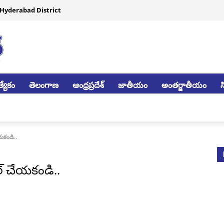
Hyderabad District
్యేకం
తెలంగాణ
ఆంధ్రప్రదేశ్
జాతీయం
అంతర్జాతీయం
యకండి..
ల్ చేయకండి..