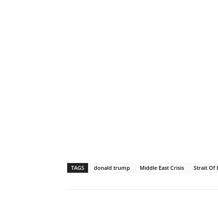
TAGS
donald trump
Middle East Crisis
Strait O