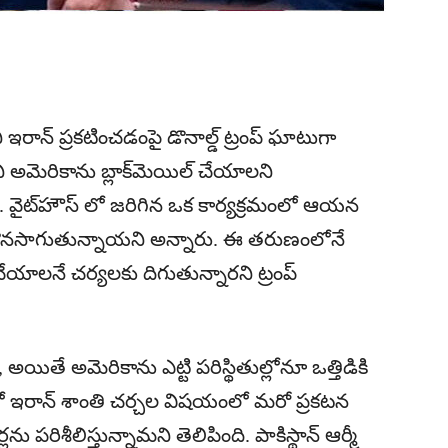
 ఇరాన్ ప్రకటించడంపై డొనాల్డ్ ట్రంప్ ఘాటుగా
ి అమెరికాను బ్లాక్‌మెయిల్ చేయాలని
రు. వైట్‌హౌస్‌ లో జరిగిన ఒక కార్యక్రమంలో ఆయన
 కొనసాగుతున్నాయని అన్నారు. ఈ తరుణంలోనే
యాలనే చర్యలకు దిగుతున్నారని ట్రంప్‌
తే అమెరికాను ఎట్టి పరిస్థితుల్లోనూ ఒత్తిడికి
ో ఇరాన్ శాంతి చర్చల విషయంలో మరో ప్రకటన
ను పరిశీలిస్తున్నామని తెలిపింది. పాకిస్థాన్ ఆర్మీ