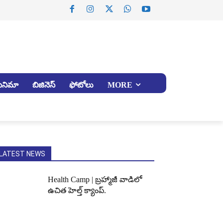
సినిమా
బిజినెస్
ఫోటోలు
MORE
LATEST NEWS
Health Camp | బ్రహ్మాజీ వాడిలో
ఉచిత హెల్త్ క్యాంప్.