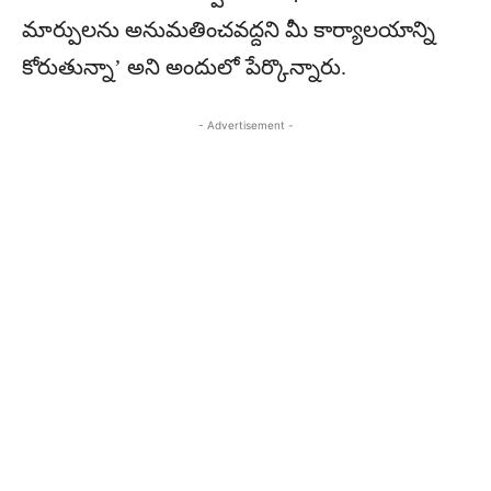
మార్పులను అనుమతించవద్దని మీ కార్యాలయాన్ని
కోరుతున్నా’ అని అందులో పేర్కొన్నారు.
- Advertisement -