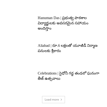
Hanuman Das | ప్రభుత్వ పాఠశాల
విద్యార్థులకు అవసరమైన సహాయం
అందిస్తాం
Aliabad | రూ.6 లక్షలతో యూజీడీ నిర్మాణ
పనులకు శ్రీకారం
Celebrations | సైధోనీ గడ్డ తండలో ఘనంగా
తీజ్ ఉత్సవాలు
Load more