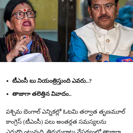
టీఎంసీ బు నియంత్రిస్తుంది ఎవరు..?
తాజాగా తలెత్తిన వివాదం..
పశ్చిమ బెంగాల్‌ ఎన్నికల్లో ఓటమి తర్వాత తృణమూల్‌
కాంగ్రెస్‌ (టీఎంసీ) పలు అంతర్గత సమస్యలను
ఎదుర్కొంటున్నది. తిరుగుబాటు నేపథ్యంలో తాజాగా