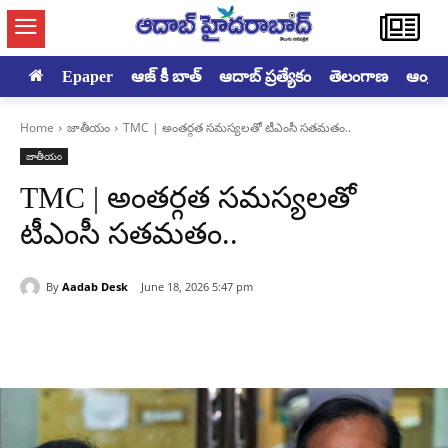
Epaper
ఆజ్ కీ బాత్
ఆదాబ్ ప్రత్యేకం
తెలంగాణ
ఆంధ్రప్ర
Home
జాతీయం
TMC | అంతర్గత సమస్యలతో టీఎంసీ సతమతం..
జాతీయం
TMC | అంతర్గత సమస్యలతో
టీఎంసీ సతమతం..
By
Aadab Desk
June 18, 2026 5:47 pm