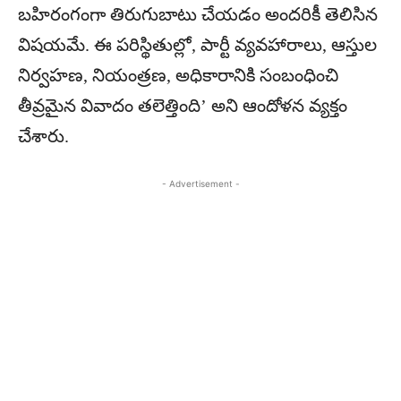
బహిరంగంగా తిరుగుబాటు చేయడం అందరికీ తెలిసిన
విషయమే. ఈ పరిస్థితుల్లో, పార్టీ వ్యవహారాలు, ఆస్తుల
నిర్వహణ, నియంత్రణ, అధికారానికి సంబంధించి
తీవ్రమైన వివాదం తలెత్తింది’ అని ఆందోళన వ్యక్తం
చేశారు.
- Advertisement -