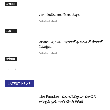
జాతీయం
CJP | సీజేపీని బలోపేతం చేస్తాం..
August 3, 2026
జాతీయం
Arvind Kejriwal | ఇథనాల్ పై అరవింద్ కేజ్రీవాల్
విమర్శలు..
August 1, 2026
జాతీయం
LATEST NEWS
The Paradise | మునుపెన్నడూ చూడని
యాక్షన్ బ్లడ్ బాత్ టీజర్ రిలీజ్