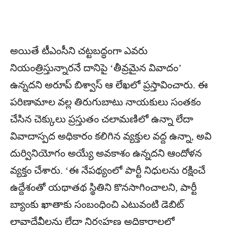
అయితే టీఎంసీని చట్టబద్ధంగా ఎవరు
నియంత్రిస్తున్నారనే దానిపై ‘తీవ్రమైన వివాదం’
ఉన్నదని అరూప్ బిశ్వాస్ ఆ లేఖలో ప్రస్తావించారు. ఈ
పరిణామాల వల్ల తిరుగుబాటు నాయకులు సంతకం
చేసిన చెక్కులు ప్రస్తుతం చలామణిలో ఉన్నా లేదా
వివాదాస్పద అధికారం కలిగిన వ్యక్తుల వద్ద ఉన్నా, అవి
దుర్వినియోగం అయ్యే అవకాశం ఉన్నదని ఆందోళన
వ్యక్తం చేశారు. ‘ఈ నేపథ్యంలో పార్టీ నిధులను రక్షించే
ఉద్దేశంతో యథాతథ స్థితిని కొనసాగించాలని, పార్టీ
బ్యాంకు ఖాతాకు సంబంధించి ఎటువంటి డెబిట్
లావాదేవీలను లేదా నిర్వహణ అధికారాలలో