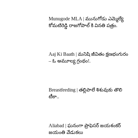
Munugode MLA | మునుగోడు ఎమ్మెల్యే
కోమటిరెడ్డి రాజగోపాల్ కి వినతి పత్రం.
Aaj Ki Baath | మనిషి జీవితం క్షణభంగురం
– ఓ అమూల్య గ్రంథం!.
Breastfeeding | తల్లిపాలే శిశువుకు తొలి
టీకా..
Aliabad | ఘనంగా ప్రొఫెసర్ జయశంకర్
జయంతి వేడుకలు