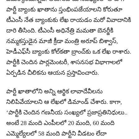
పార్టీ బ్యాంకు ఖాతాను స్తంభింపజేయాలని కోరుతూ
టీఎంసీ నేత బ్యాంకుకు లేఖ రాయడం మరో వివాదానికి
దారి తీసింది. టీఎంసీ అధినేత్రి మమతా బెనర్జీకి
నమ్మకస్తుడైన మాజీ క్రీడా మంత్రి అరూప్ బిశ్వాస్,
హెడీఎఫ్‌సీ బ్యాంకు కోల్‌కతా బ్రాంచ్‌కు ఒక లేఖ రాశారు.
పార్టీకి చెందిన పార్లమెంటరీ, శాసనసభ విభాగాలలో
ఏర్పడిన చీలికను ఆయన ప్రస్తావించారు.
పార్టీ ఖాతాలోని అన్ని ఆర్థిక లావాదేవీలను
నిలిపివేయాలని ఆ లేఖలో డిమాండ్ చేశారు. కాగా,
‘పార్టీకి చెందిన గణనీయ సంఖ్యలో ప్రజాప్రతినిధులు..
అంటే 28 మంది ఎంపీలలో 20 మంది, 60 మంది
ఎమ్మెల్యేలలో 58 మంది పార్టీని వీడటం లేదా