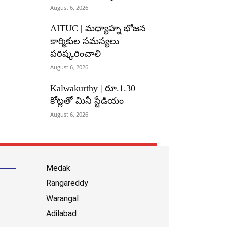
August 6, 2026
AITUC | మధ్యాహ్న భోజన
కార్మికుల సమస్యలు
పరిష్కరించాలి
August 6, 2026
Kalwakurthy | రూ.1.30
కోట్లతో మినీ స్టేడియం
August 6, 2026
Medak
Rangareddy
Warangal
Adilabad