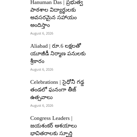
Hanuman Das | ప్రభుత్వ
పాఠశాల విద్యార్థులకు
అవసరమైన సహాయం
అందిస్తాం
August 6, 2026
Aliabad | రూ.6 లక్షలతో
యూజీడీ నిర్మాణ పనులకు
శ్రీకారం
August 6, 2026
Celebrations | సైధోనీ గడ్డ
తండలో ఘనంగా తీజ్
ఉత్సవాలు
August 6, 2026
Congress Leaders |
జయశంకర్ ఆశయాలు
భావితరాలకు స్ఫూర్తి