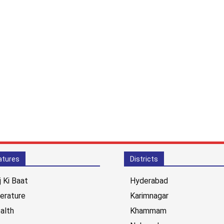
atures
Districts
j Ki Baat
Hyderabad
terature
Karimnagar
alth
Khammam