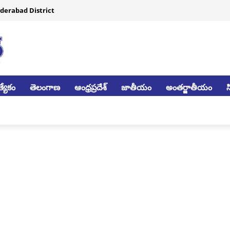
derabad District
్యేకం
తెలంగాణ
ఆంధ్రప్రదేశ్
జాతీయం
అంతర్జాతీయం