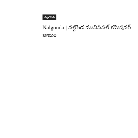
నల్లగొండ
Nalgonda | నల్గొండ మునిసిపల్ కమిషనర్
జులుం