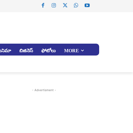
సినిమా
బిజినెస్
ఫోటోలు
MORE
- Advertisment -