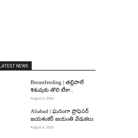
LATEST NEWS
Breastfeeding | తల్లిపాలే
శిశువుకు తొలి టీకా..
August 6, 2026
Aliabad | ఘనంగా ప్రొఫెసర్
జయశంకర్ జయంతి వేడుకలు
August 6, 2026