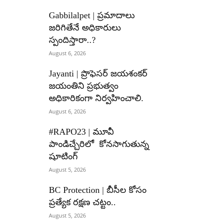
Gabbilalpet | ప్రమాదాలు
జరిగితేనే అధికారులు
స్పందిస్తారా..?
August 6, 2026
Jayanti | ప్రొఫెసర్ జయశంకర్
జయంతిని ప్రభుత్వం
అధికారికంగా నిర్వహించాలి.
August 6, 2026
#RAPO23 | మూవీ
పాండిచ్చేరిలో కోనసాగుతున్న
షూటింగ్
August 5, 2026
BC Protection | బీసీల కోసం
ప్రత్యేక రక్షణ చట్టం..
August 5, 2026