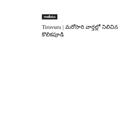
రాజకీయం
Tiruvuru | మరోసారి వార్తల్లో నిలిచిన
కొలికపూడి