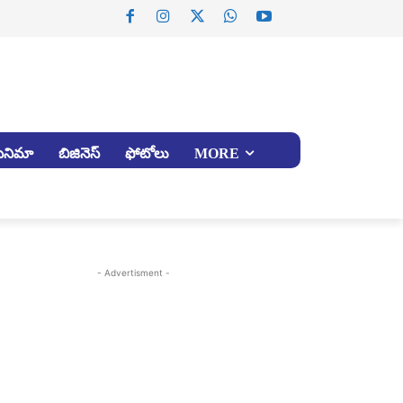
సినిమా
బిజినెస్
ఫోటోలు
MORE
- Advertisment -