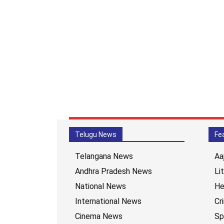
Telugu News
Fe
Telangana News
Aa
Andhra Pradesh News
Li
National News
He
International News
Cr
Cinema News
Sp