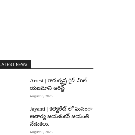
LATEST NEWS
Arrest | రామకృష్ణ రైస్ మిల్
యజమాని అరెస్ట్
August 6, 2026
Jayanti | కలెక్టరేట్ లో ఘనంగా
ఆచార్య జయశంకర్ జయంతి
వేడుకలు.
August 6, 2026