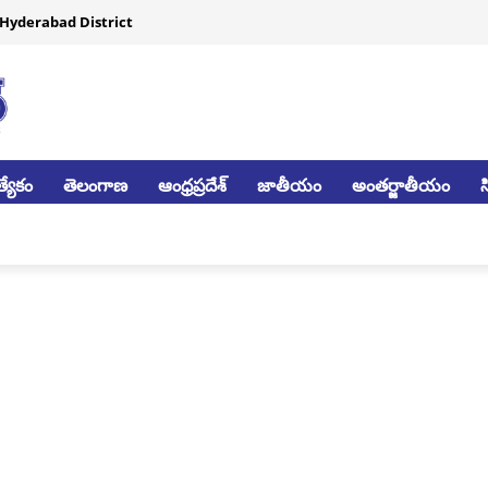
Hyderabad District
్యేకం
తెలంగాణ
ఆంధ్రప్రదేశ్
జాతీయం
అంతర్జాతీయం