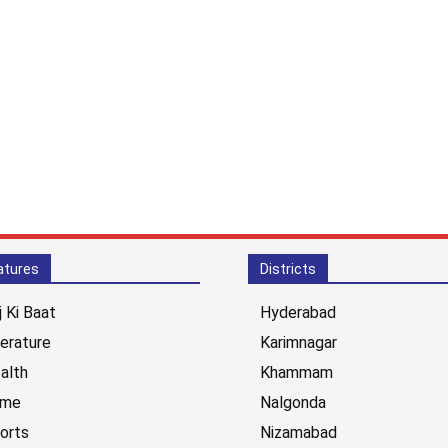
atures
Districts
j Ki Baat
Hyderabad
terature
Karimnagar
alth
Khammam
ime
Nalgonda
orts
Nizamabad