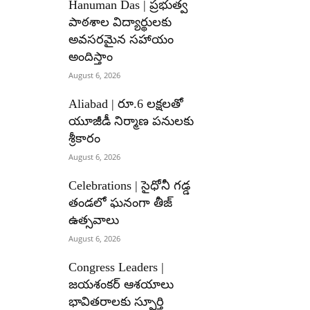
Hanuman Das | ప్రభుత్వ
పాఠశాల విద్యార్థులకు
అవసరమైన సహాయం
అందిస్తాం
August 6, 2026
Aliabad | రూ.6 లక్షలతో
యూజీడీ నిర్మాణ పనులకు
శ్రీకారం
August 6, 2026
Celebrations | సైధోనీ గడ్డ
తండలో ఘనంగా తీజ్
ఉత్సవాలు
August 6, 2026
Congress Leaders |
జయశంకర్ ఆశయాలు
భావితరాలకు స్ఫూర్తి