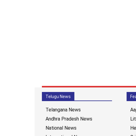
Telugu News
Fe
Telangana News
Aa
Andhra Pradesh News
Li
National News
He