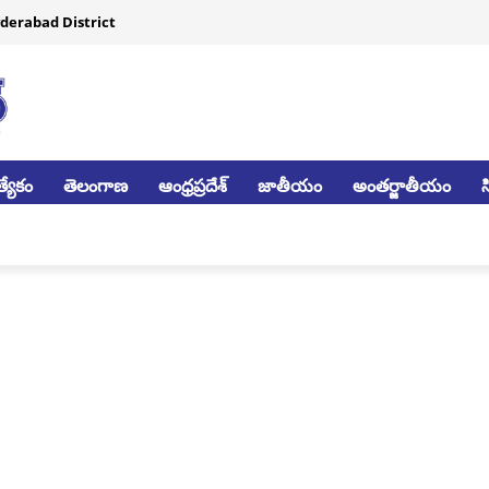
derabad District
్యేకం
తెలంగాణ
ఆంధ్రప్రదేశ్
జాతీయం
అంతర్జాతీయం