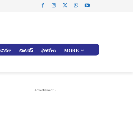
సినిమా
బిజినెస్
ఫోటోలు
MORE
- Advertisment -