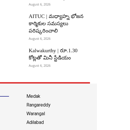
August 6, 2026
AITUC | మధ్యాహ్న భోజన
కార్మికుల సమస్యలు
పరిష్కరించాలి
August 6, 2026
Kalwakurthy | రూ.1.30
కోట్లతో మినీ స్టేడియం
August 6, 2026
Medak
Rangareddy
Warangal
Adilabad