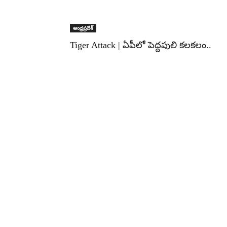
ఆంధ్రప్రదేశ్
Tiger Attack | ఏపీలో పెద్దపులి కలకలం..