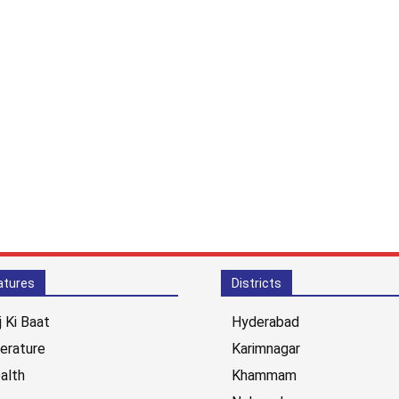
atures
Districts
j Ki Baat
Hyderabad
terature
Karimnagar
alth
Khammam