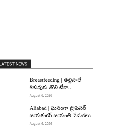
LATEST NEWS
Breastfeeding | తల్లిపాలే
శిశువుకు తొలి టీకా..
August 6, 2026
Aliabad | ఘనంగా ప్రొఫెసర్
జయశంకర్ జయంతి వేడుకలు
August 6, 2026