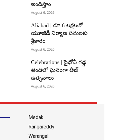
అందిస్తాం
August 6, 2026
Aliabad | రూ.6 లక్షలతో
యూజీడీ నిర్మాణ పనులకు
శ్రీకారం
August 6, 2026
Celebrations | సైధోనీ గడ్డ
తండలో ఘనంగా తీజ్
ఉత్సవాలు
August 6, 2026
Medak
Rangareddy
Warangal