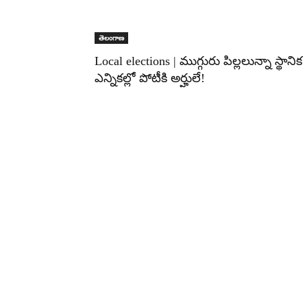
తెలంగాణ
Local elections | ముగ్గురు పిల్లలున్నా స్థానిక
ఎన్నికల్లో పోటీకి అర్హులే!