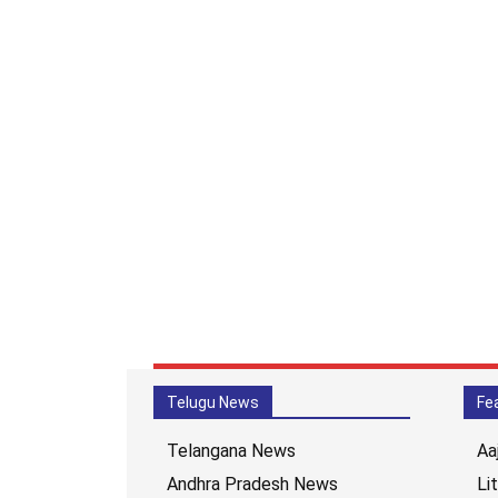
Telugu News
Fe
Telangana News
Aa
Andhra Pradesh News
Li