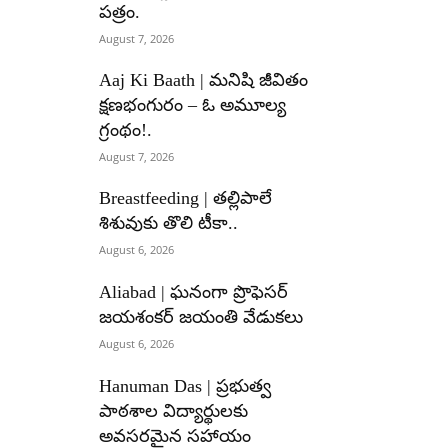
పత్రం.
August 7, 2026
Aaj Ki Baath | మనిషి జీవితం
క్షణభంగురం – ఓ అమూల్య
గ్రంథం!.
August 7, 2026
Breastfeeding | తల్లిపాలే
శిశువుకు తొలి టీకా..
August 6, 2026
Aliabad | ఘనంగా ప్రొఫెసర్
జయశంకర్ జయంతి వేడుకలు
August 6, 2026
Hanuman Das | ప్రభుత్వ
పాఠశాల విద్యార్థులకు
అవసరమైన సహాయం