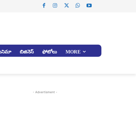
సినిమా
బిజినెస్
ఫోటోలు
MORE
- Advertisment -