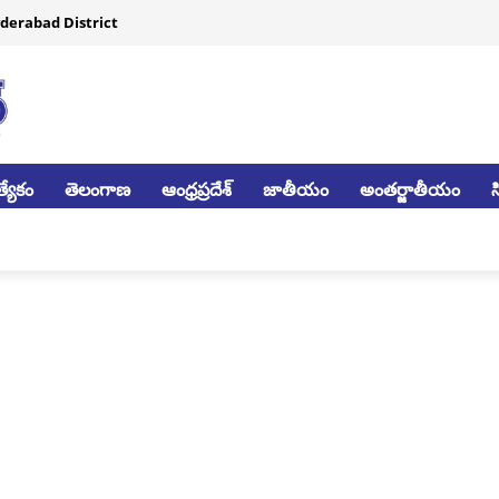
derabad District
్యేకం
తెలంగాణ
ఆంధ్రప్రదేశ్
జాతీయం
అంతర్జాతీయం