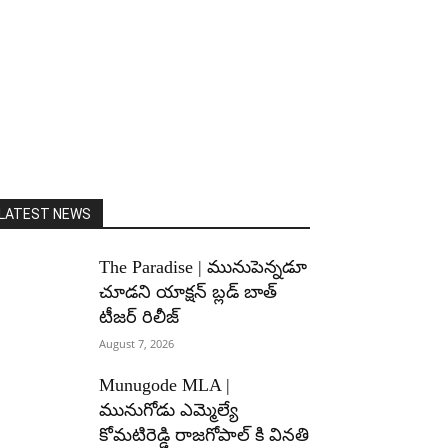
LATEST NEWS
The Paradise | మునుపెన్నడూ
చూడని యాక్షన్ బ్లడ్ బాత్
టీజర్ రిలీజ్
August 7, 2026
Munugode MLA |
మునుగోడు ఎమ్మెల్యే
కోమటిరెడ్డి రాజగోపాల్ కి వినతి