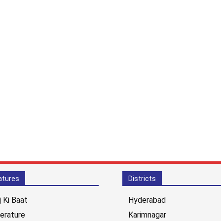
atures
Districts
j Ki Baat
Hyderabad
terature
Karimnagar