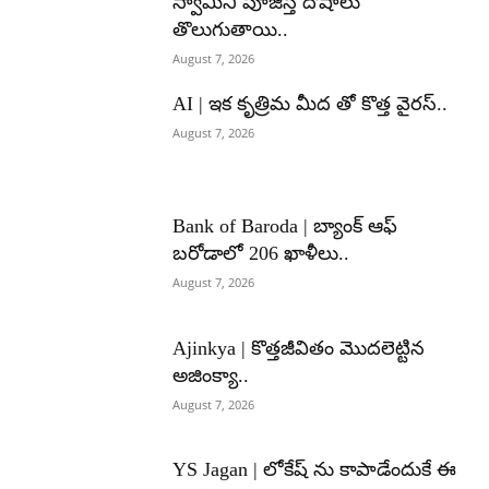
స్వామిని పూజిస్తే దోషాలు
తొలుగుతాయి..
August 7, 2026
AI | ఇక కృత్రిమ మీద తో కొత్త వైరస్..
August 7, 2026
Bank of Baroda | బ్యాంక్‌ ఆఫ్‌
బరోడాలో 206 ఖాళీలు..
August 7, 2026
Ajinkya | కొత్తజీవితం మొదలెట్టిన
అజింక్యా..
August 7, 2026
YS Jagan | లోకేష్ ను కాపాడేందుకే ఈ