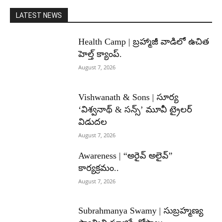
LATEST NEWS
Health Camp | బ్రహ్మాజీ వాడిలో ఉచిత
హెల్త్ క్యాంప్.
August 7, 2026
Vishwanath & Sons | సూర్య
‘విశ్వనాథ్ & సన్స్’ మూవీ ట్రైలర్
విడుదల
August 7, 2026
Awareness | “అరైవ్ అలైవ్”
కార్యక్రమం..
August 7, 2026
Subrahmanya Swamy | సుబ్రహ్మణ్య