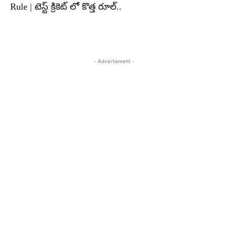
Rule | టెస్ట్ క్రికెట్ లో కొత్త రూల్..
- Advertisment -