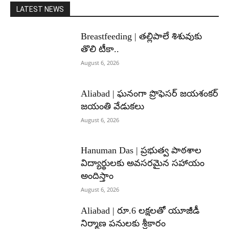
LATEST NEWS
Breastfeeding | తల్లిపాలే శిశువుకు
తొలి టీకా..
August 6, 2026
Aliabad | ఘనంగా ప్రొఫెసర్ జయశంకర్
జయంతి వేడుకలు
August 6, 2026
Hanuman Das | ప్రభుత్వ పాఠశాల
విద్యార్థులకు అవసరమైన సహాయం
అందిస్తాం
August 6, 2026
Aliabad | రూ.6 లక్షలతో యూజీడీ
నిర్మాణ పనులకు శ్రీకారం