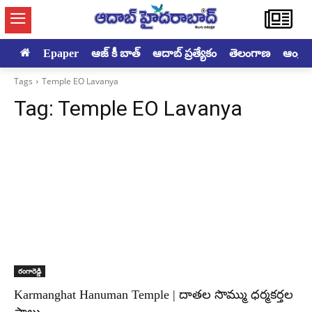
Epaper
ఆజ్ కీ బాత్
ఆదాబ్ ప్రత్యేకం
తెలంగాణ
ఆంధ్రప్ర
Tags
Temple EO Lavanya
Tag:
Temple EO Lavanya
రంగారెడ్డి
Karmanghat Hanuman Temple | దాతల సొమ్ము ధర్మకర్తల