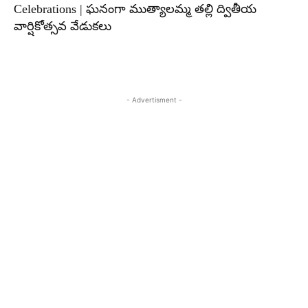
Celebrations | ఘనంగా ముత్యాలమ్మ తల్లి ద్వితీయ
వార్షికోత్సవ వేడుకలు
- Advertisment -