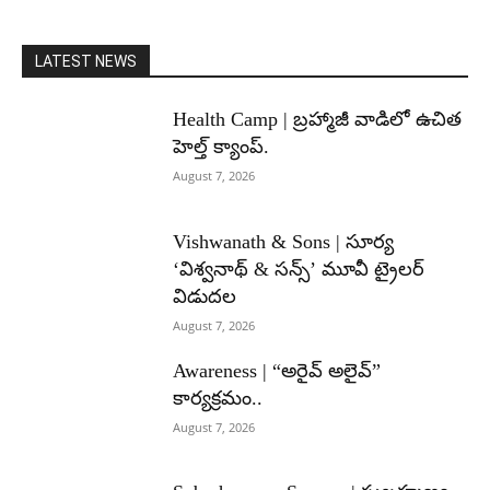
LATEST NEWS
Health Camp | బ్రహ్మాజీ వాడిలో ఉచిత
హెల్త్ క్యాంప్.
August 7, 2026
Vishwanath & Sons | సూర్య
‘విశ్వనాథ్ & సన్స్’ మూవీ ట్రైలర్
విడుదల
August 7, 2026
Awareness | “అరైవ్ అలైవ్”
కార్యక్రమం..
August 7, 2026