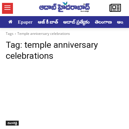
Epaper
ఆజ్ కీ బాత్
ఆదాబ్ ప్రత్యేకం
తెలంగాణ
ఆంధ్రప్ర
Tags
Temple anniversary celebrations
Tag:
temple anniversary
celebrations
రంగారెడ్డి