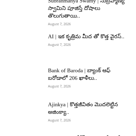
Subrahmanya Swamy | సుబ్రహ్మణ్య
స్వామిని పూజిస్తే దోషాలు
తొలుగుతాయి..
August 7, 2026
AI | ఇక కృత్రిమ మీద తో కొత్త వైరస్..
August 7, 2026
Bank of Baroda | బ్యాంక్‌ ఆఫ్‌
బరోడాలో 206 ఖాళీలు..
August 7, 2026
Ajinkya | కొత్తజీవితం మొదలెట్టిన
అజింక్యా..
August 7, 2026