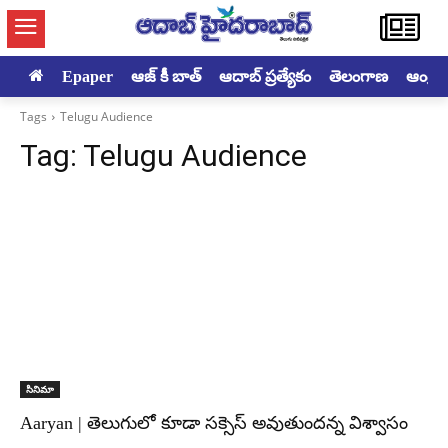
Epaper
ఆజ్ కీ బాత్
ఆదాబ్ ప్రత్యేకం
తెలంగాణ
ఆంధ్రప్ర
Tags
Telugu Audience
Tag:
Telugu Audience
సినిమా
Aaryan | తెలుగులో కూడా సక్సెస్ అవుతుందన్న విశ్వాసం