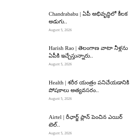
Chandrababu | ఏపీ అభివృద్ధిలో కీలక
అడుగు..
August 5, 2026
Harish Rao | తెలంగాణ వాటా నీళ్లను
ఏపీకి ఇచ్చేస్తున్నారు..
August 5, 2026
Health | శరీర యంత్రం పనిచేయడానికి
పోషకాలు అత్యవసరం..
August 5, 2026
Airtel | రీఛార్జ్ ప్లాన్ పెంచిన ఎయిర్
టెల్..
August 5, 2026