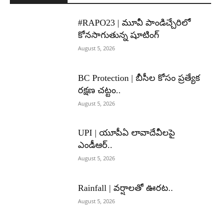
#RAPO23 | మూవీ పాండిచ్చేరిలో
కోనసాగుతున్న షూటింగ్
August 5, 2026
BC Protection | బీసీల కోసం ప్రత్యేక
రక్షణ చట్టం..
August 5, 2026
UPI | యూపీఏ లావాదేవీలపై
ఎండీఆర్..
August 5, 2026
Rainfall | వర్షాలతో ఊరట..
August 5, 2026