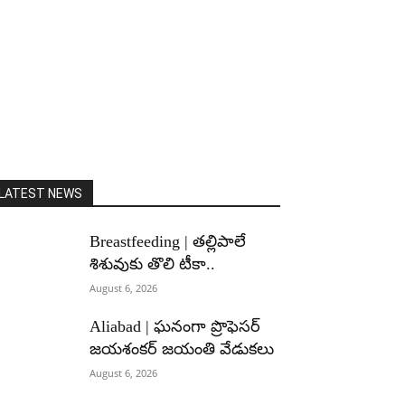
LATEST NEWS
Breastfeeding | తల్లిపాలే
శిశువుకు తొలి టీకా..
August 6, 2026
Aliabad | ఘనంగా ప్రొఫెసర్
జయశంకర్ జయంతి వేడుకలు
August 6, 2026