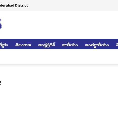
derabad District
్యేకం
తెలంగాణ
ఆంధ్రప్రదేశ్
జాతీయం
అంతర్జాతీయం
e