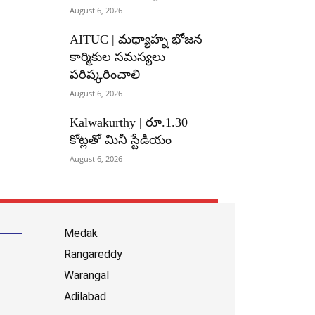
August 6, 2026
AITUC | మధ్యాహ్న భోజన
కార్మికుల సమస్యలు
పరిష్కరించాలి
August 6, 2026
Kalwakurthy | రూ.1.30
కోట్లతో మినీ స్టేడియం
August 6, 2026
Medak
Rangareddy
Warangal
Adilabad