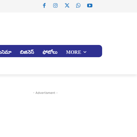
సినిమా
బిజినెస్
ఫోటోలు
MORE
- Advertisment -