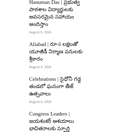
Hanuman Das | ప్రభుత్వ
పాఠశాల విద్యార్థులకు
అవసరమైన సహాయం
అందిస్తాం
August 6, 2026
Aliabad | రూ.6 లక్షలతో
యూజీడీ నిర్మాణ పనులకు
శ్రీకారం
August 6, 2026
Celebrations | సైధోనీ గడ్డ
తండలో ఘనంగా తీజ్
ఉత్సవాలు
August 6, 2026
Congress Leaders |
జయశంకర్ ఆశయాలు
భావితరాలకు స్ఫూర్తి