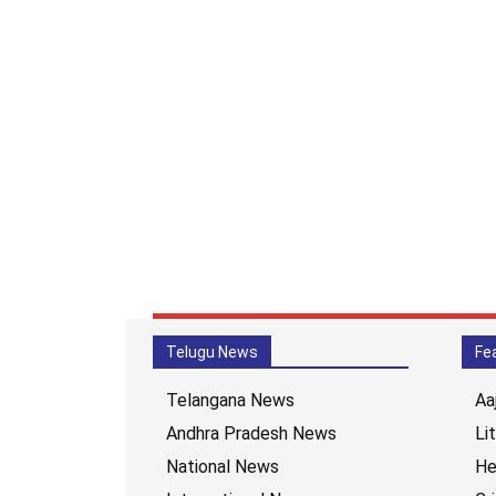
Telugu News
Fe
Telangana News
Aa
Andhra Pradesh News
Li
National News
He