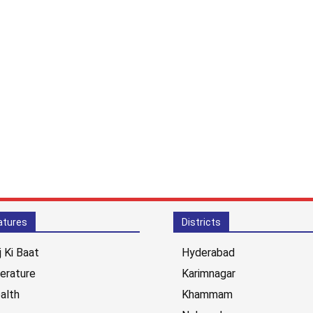
atures
Districts
j Ki Baat
Hyderabad
terature
Karimnagar
alth
Khammam