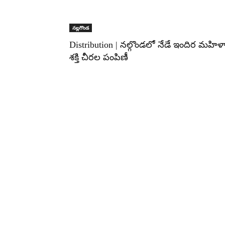
నల్లగొండ
Distribution | నల్గొండలో నేడే ఇందిర మహిళ
శక్తి చీరల పంపిణీ